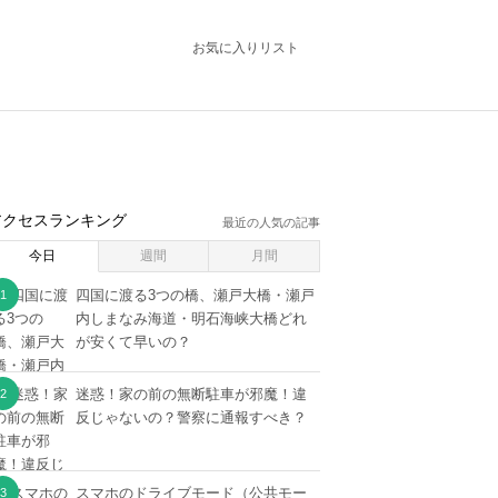
お気に入りリスト
アクセスランキング
最近の人気の記事
今日
週間
月間
四国に渡る3つの橋、瀬戸大橋・瀬戸
内しまなみ海道・明石海峡大橋どれ
が安くて早いの？
迷惑！家の前の無断駐車が邪魔！違
反じゃないの？警察に通報すべき？
スマホのドライブモード（公共モー