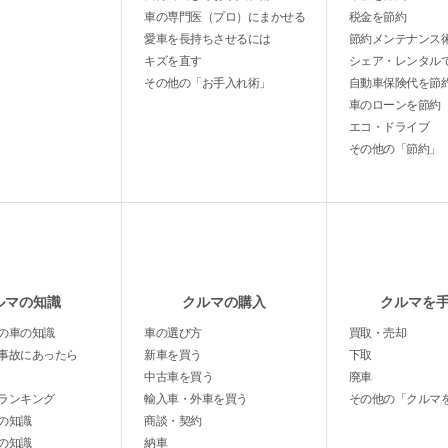
車の専門医（プロ）にまかせる
税金を節約
愛車を長持ちさせるには
節約メンテナンス
キズを直す
シェア・レンタル
その他の「お手入れ術」
自動車保険代を節
車のローンを節約
エコ・ドライブ
その他の「節約」
ルマの知識
クルマの購入
クルマを
の車の知識
車の選び方
買取・売却
事故にあったら
新車を買う
下取
中古車を買う
廃車
ランキング
輸入車・外車を買う
その他の「クルマ
の知識
商談・契約
の知識
納車