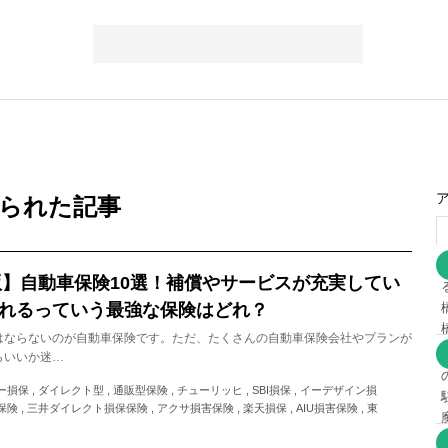
られた記事
新版】自動車保険10選！補償やサービスが充実してい
れるっていう最強な保険はどれ？
はならないのが自動車保険です。ただ、たくさんの自動車保険会社やプランが
らいいか迷…
損保 , ダイレクト型 , 通販型保険 , チューリッヒ , SBI損保 , イーデザイン損
険 , 三井ダイレクト損保保険 , アクサ損害保険 , 楽天損保 , AIU損害保険 , 東