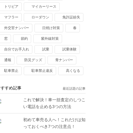
トリビア
マイカーリース
マフラー
ローダウン
免許証紛失
外交官ナンバー
日焼け対策
春
窓
節約
紫外線対策
自分でお手入れ
試乗
試乗体験
通報
防災グッズ
青ナンバー
駐車禁止
駐車禁止違反
高くなる
おすすめ記事
最近話題の記事
これで解決！車一括査定のしつこ
い電話を止める3つの方法
初めて車売る人へ！これだけは知
っておくべき7つの注意点！