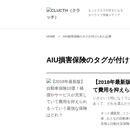
もっとクルマが好きになる
カーライフ情報メディア
HOME
AIU損害保険のタグが付けられた記事
AIU損害保険
のタグが付け
【2018年最
て費用を抑えら
いざという時になくて
あって、どれを選んだ
ネット通販型 , ソニー
保 , おとなの自動車保
京海上日動火災保険