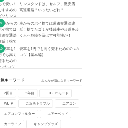
リンスタンドは、セルフ、激安店、
高速道路？いったいどれ？
車からのポイ捨ては道路交通法違
反！捨てたゴミが後続車や歩道を歩
く人へ危険を及ぼす可能性が！
愛車を1円でも高く売るための7つの
コツ【基本編】
人気キーワード
みんなが気になるキーワード
2回目
5年目
10・15モード
WLTP
ご近所トラブル
エアコン
エアコンフィルター
エアーベッド
カーライフ
キャンプグッズ