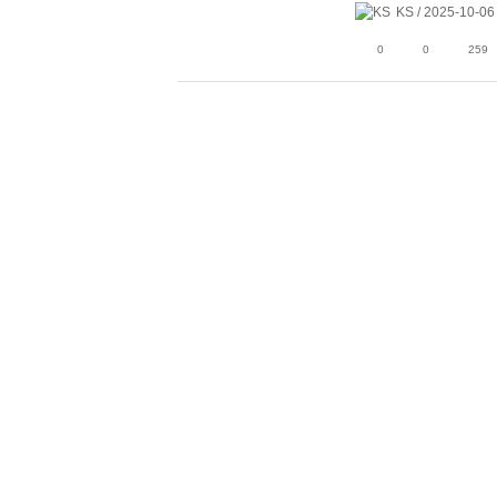
KS / 2025-10-06
0
0
259