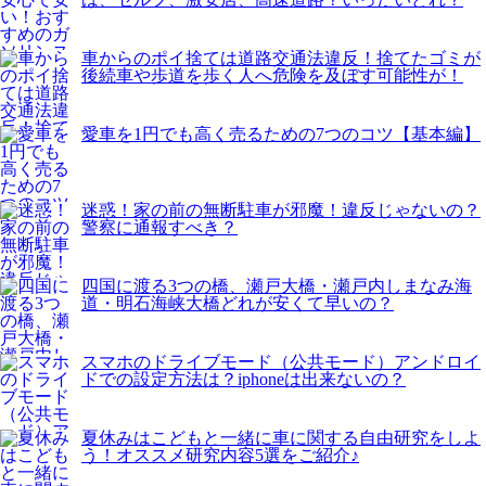
車からのポイ捨ては道路交通法違反！捨てたゴミが
後続車や歩道を歩く人へ危険を及ぼす可能性が！
愛車を1円でも高く売るための7つのコツ【基本編】
迷惑！家の前の無断駐車が邪魔！違反じゃないの？
警察に通報すべき？
四国に渡る3つの橋、瀬戸大橋・瀬戸内しまなみ海
道・明石海峡大橋どれが安くて早いの？
スマホのドライブモード（公共モード）アンドロイ
ドでの設定方法は？iphoneは出来ないの？
夏休みはこどもと一緒に車に関する自由研究をしよ
う！オススメ研究内容5選をご紹介♪