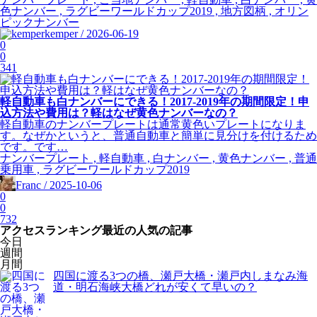
色ナンバー , ラグビーワールドカップ2019 , 地方図柄 , オリン
ピックナンバー
kemper / 2026-06-19
0
0
341
軽自動車も白ナンバーにできる！2017-2019年の期間限定！申
込方法や費用は？軽はなぜ黄色ナンバーなの？
軽自動車のナンバープレートは通常黄色いプレートになりま
す。なぜかというと、普通自動車と簡単に見分けを付けるため
です。です…
ナンバープレート , 軽自動車 , 白ナンバー , 黄色ナンバー , 普通
乗用車 , ラグビーワールドカップ2019
Franc / 2025-10-06
0
0
732
アクセスランキング
最近の人気の記事
今日
週間
月間
四国に渡る3つの橋、瀬戸大橋・瀬戸内しまなみ海
道・明石海峡大橋どれが安くて早いの？