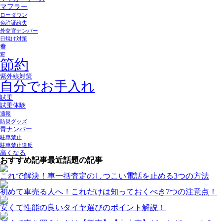
マフラー
ローダウン
免許証紛失
外交官ナンバー
日焼け対策
春
窓
節約
紫外線対策
自分でお手入れ
試乗
試乗体験
通報
防災グッズ
青ナンバー
駐車禁止
駐車禁止違反
高くなる
おすすめ記事
最近話題の記事
これで解決！車一括査定のしつこい電話を止める3つの方法
初めて車売る人へ！これだけは知っておくべき7つの注意点！
安くて性能の良いタイヤ選びのポイント解説！