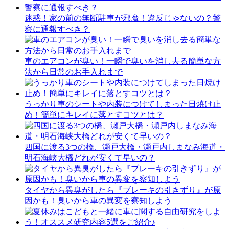
迷惑！家の前の無断駐車が邪魔！違反じゃないの？警
察に通報すべき？
車のエアコンが臭い！一瞬で臭いを消し去る簡単な方
法から日常のお手入れまで
うっかり車のシートや内装につけてしまった日焼け止
め！簡単にキレイに落とすコツとは？
四国に渡る3つの橋、瀬戸大橋・瀬戸内しまなみ海道・
明石海峡大橋どれが安くて早いの？
タイヤから異臭がしたら『ブレーキの引きずり』が原
因かも！臭いから車の異変を察知しよう