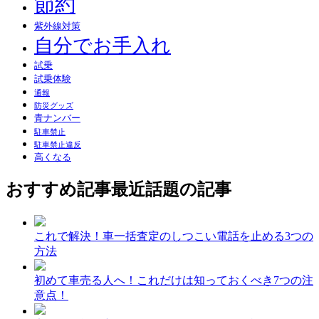
節約
紫外線対策
自分でお手入れ
試乗
試乗体験
通報
防災グッズ
青ナンバー
駐車禁止
駐車禁止違反
高くなる
おすすめ記事
最近話題の記事
これで解決！車一括査定のしつこい電話を止める3つの
方法
初めて車売る人へ！これだけは知っておくべき7つの注
意点！