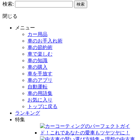
検索:
閉じる
メニュー
カー用品
車のお手入れ術
車の節約術
車で楽しむ
車の知識
車の購入
車を手放す
車のアプリ
自動運転
車の用語集
お気に入り
トップに戻る
ランキング
特集