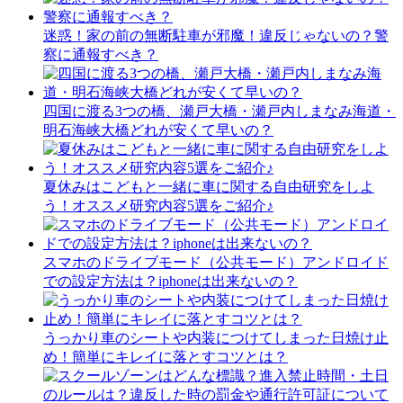
迷惑！家の前の無断駐車が邪魔！違反じゃないの？警
察に通報すべき？
四国に渡る3つの橋、瀬戸大橋・瀬戸内しまなみ海道・
明石海峡大橋どれが安くて早いの？
夏休みはこどもと一緒に車に関する自由研究をしよ
う！オススメ研究内容5選をご紹介♪
スマホのドライブモード（公共モード）アンドロイド
での設定方法は？iphoneは出来ないの？
うっかり車のシートや内装につけてしまった日焼け止
め！簡単にキレイに落とすコツとは？