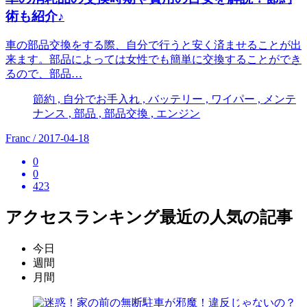
術も紹介♪
車の部品交換をする際、自分で行うと安く済ませることが出
来ます。部品によっては女性でも簡単に交換することができ
るので、部品…
節約 , 自分でお手入れ , バッテリー , ワイパー , メンテ
ナンス , 部品 , 部品交換 , エンジン
Franc / 2017-04-18
0
0
423
アクセスランキング
最近の人気の記事
今日
週間
月間