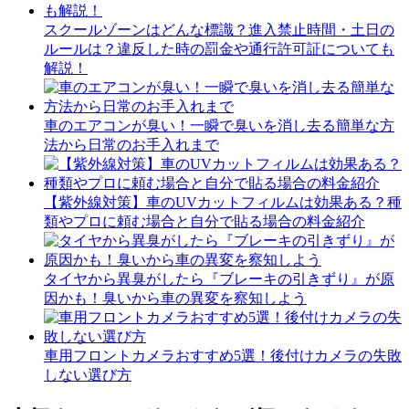
スクールゾーンはどんな標識？進入禁止時間・土日の
ルールは？違反した時の罰金や通行許可証についても
解説！
車のエアコンが臭い！一瞬で臭いを消し去る簡単な方
法から日常のお手入れまで
【紫外線対策】車のUVカットフィルムは効果ある？種
類やプロに頼む場合と自分で貼る場合の料金紹介
タイヤから異臭がしたら『ブレーキの引きずり』が原
因かも！臭いから車の異変を察知しよう
車用フロントカメラおすすめ5選！後付けカメラの失敗
しない選び方