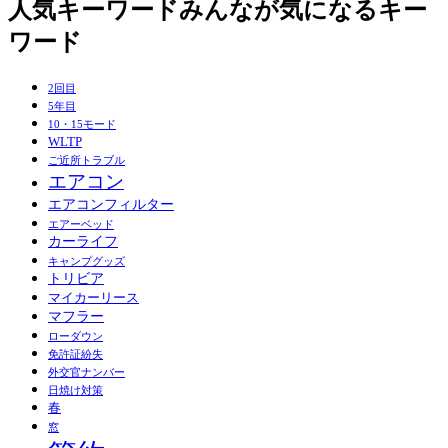
人気キーワード
みんなが気になるキー
ワード
2回目
5年目
10・15モード
WLTP
ご近所トラブル
エアコン
エアコンフィルター
エアーベッド
カーライフ
キャンプグッズ
トリビア
マイカーリース
マフラー
ローダウン
免許証紛失
外交官ナンバー
日焼け対策
春
窓