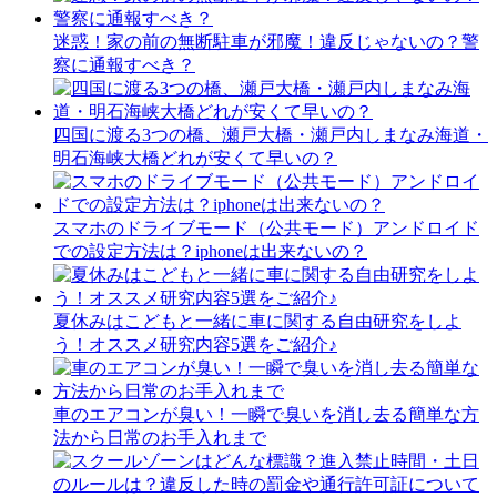
迷惑！家の前の無断駐車が邪魔！違反じゃないの？警
察に通報すべき？
四国に渡る3つの橋、瀬戸大橋・瀬戸内しまなみ海道・
明石海峡大橋どれが安くて早いの？
スマホのドライブモード（公共モード）アンドロイド
での設定方法は？iphoneは出来ないの？
夏休みはこどもと一緒に車に関する自由研究をしよ
う！オススメ研究内容5選をご紹介♪
車のエアコンが臭い！一瞬で臭いを消し去る簡単な方
法から日常のお手入れまで