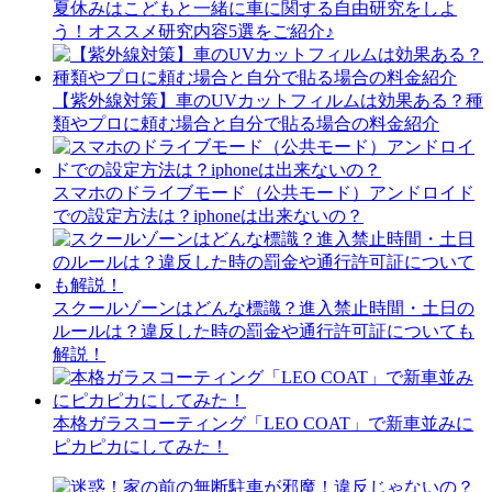
夏休みはこどもと一緒に車に関する自由研究をしよ
う！オススメ研究内容5選をご紹介♪
【紫外線対策】車のUVカットフィルムは効果ある？種
類やプロに頼む場合と自分で貼る場合の料金紹介
スマホのドライブモード（公共モード）アンドロイド
での設定方法は？iphoneは出来ないの？
スクールゾーンはどんな標識？進入禁止時間・土日の
ルールは？違反した時の罰金や通行許可証についても
解説！
本格ガラスコーティング「LEO COAT」で新車並みに
ピカピカにしてみた！