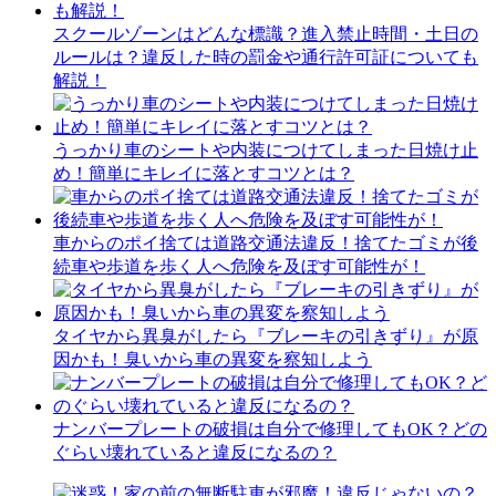
スクールゾーンはどんな標識？進入禁止時間・土日の
ルールは？違反した時の罰金や通行許可証についても
解説！
うっかり車のシートや内装につけてしまった日焼け止
め！簡単にキレイに落とすコツとは？
車からのポイ捨ては道路交通法違反！捨てたゴミが後
続車や歩道を歩く人へ危険を及ぼす可能性が！
タイヤから異臭がしたら『ブレーキの引きずり』が原
因かも！臭いから車の異変を察知しよう
ナンバープレートの破損は自分で修理してもOK？どの
ぐらい壊れていると違反になるの？