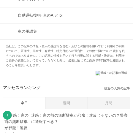
自動運転技術･車のAIとIoT
車の用語集
当社は、この記事の情報（個人の感想等を含む）及びこの情報を用いて行う利用者の判断
について、正確性、完全性、有益性、特定目的への適合性、その他一切について責任を負
うものではありません。この記事の情報を用いて行う行動に関する判断・決定は、利用者
ご自身の責任において行っていただくと共に、必要に応じてご自身で専門家等に相談され
ることを推奨いたします。
この記事の通報
アクセスランキング
最近の人気の記事
今日
週間
月間
迷惑！家の前の無断駐車が邪魔！違反じゃないの？警察
に通報すべき？