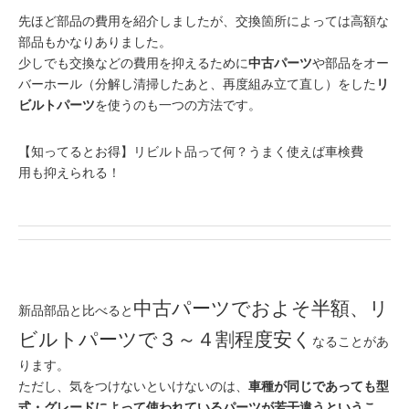
先ほど部品の費用を紹介しましたが、交換箇所によっては高額な
部品もかなりありました。
少しでも交換などの費用を抑えるために
中古パーツ
や部品をオー
バーホール（分解し清掃したあと、再度組み立て直し）をした
リ
ビルトパーツ
を使うのも一つの方法です。
【知ってるとお得】リビルト品って何？うまく使えば車検費
用も抑えられる！
中古パーツでおよそ半額、リ
新品部品と比べると
ビルトパーツで３～４割程度安く
なることがあ
ります。
ただし、気をつけないといけないのは、
車種が同じであっても型
式・グレードによって使われているパーツが若干違うというこ