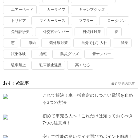
エアーベッド
カーライフ
キャンプグッズ
トリビア
マイカーリース
マフラー
ローダウン
免許証紛失
外交官ナンバー
日焼け対策
春
窓
節約
紫外線対策
自分でお手入れ
試乗
試乗体験
通報
防災グッズ
青ナンバー
駐車禁止
駐車禁止違反
高くなる
おすすめ記事
最近話題の記事
これで解決！車一括査定のしつこい電話を止め
る3つの方法
初めて車売る人へ！これだけは知っておくべき
7つの注意点！
安くて性能の良いタイヤ選びのポイント解説！