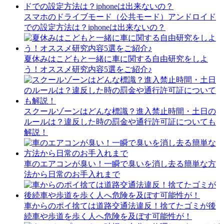
スマホのドライブモード（公共モード）アンドロイド
での設定方法は？iphoneは出来ないの？
夏休みはこどもと一緒に車に関する自由研究をしよ
う！オススメ研究内容5選をご紹介♪
スクールゾーンはどんな標識？進入禁止時間・土日の
ルールは？違反した時の罰金や通行許可証についても
解説！
車のエアコンが臭い！一瞬で臭いを消し去る簡単な方
法から日常のお手入れまで
車からのポイ捨ては道路交通法違反！捨てたゴミが後
続車や歩道を歩く人へ危険を及ぼす可能性が！