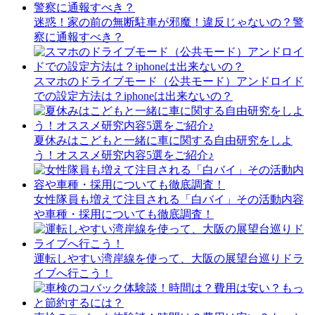
迷惑！家の前の無断駐車が邪魔！違反じゃないの？警
察に通報すべき？
スマホのドライブモード（公共モード）アンドロイド
での設定方法は？iphoneは出来ないの？
夏休みはこどもと一緒に車に関する自由研究をしよ
う！オススメ研究内容5選をご紹介♪
女性隊員も増えて注目される「白バイ」その活動内容
や車種・採用についても徹底調査！
運転しやすい湾岸線を使って、大阪の展望台巡りドラ
イブへ行こう！