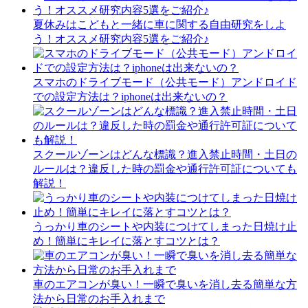
夏休みはこどもと一緒に車に関する自由研究をしよ
う！オススメ研究内容5選をご紹介♪
スマホのドライブモード（公共モード）アンドロイド
での設定方法は？iphoneは出来ないの？
スクールゾーンはどんな標識？進入禁止時間・土日の
ルールは？違反した時の罰金や通行許可証についても
解説！
うっかり車のシートや内装につけてしまった日焼け止
め！簡単にキレイに落とすコツとは？
車のエアコンが臭い！一瞬で臭いを消し去る簡単な方
法から日常のお手入れまで