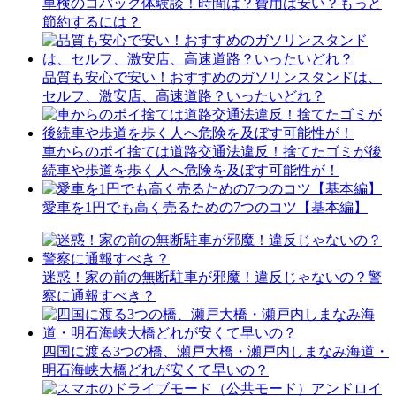
車検のコバック体験談！時間は？費用は安い？もっと
節約するには？
品質も安心で安い！おすすめのガソリンスタンドは、
セルフ、激安店、高速道路？いったいどれ？
車からのポイ捨ては道路交通法違反！捨てたゴミが後
続車や歩道を歩く人へ危険を及ぼす可能性が！
愛車を1円でも高く売るための7つのコツ【基本編】
迷惑！家の前の無断駐車が邪魔！違反じゃないの？警
察に通報すべき？
四国に渡る3つの橋、瀬戸大橋・瀬戸内しまなみ海道・
明石海峡大橋どれが安くて早いの？