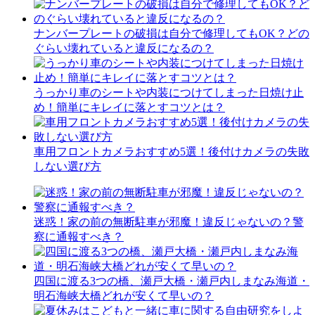
ナンバープレートの破損は自分で修理してもOK？どの
ぐらい壊れていると違反になるの？
うっかり車のシートや内装につけてしまった日焼け止
め！簡単にキレイに落とすコツとは？
車用フロントカメラおすすめ5選！後付けカメラの失敗
しない選び方
迷惑！家の前の無断駐車が邪魔！違反じゃないの？警
察に通報すべき？
四国に渡る3つの橋、瀬戸大橋・瀬戸内しまなみ海道・
明石海峡大橋どれが安くて早いの？