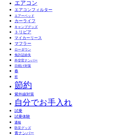
エアコン
エアコンフィルター
エアーベッド
カーライフ
キャンプグッズ
トリビア
マイカーリース
マフラー
ローダウン
免許証紛失
外交官ナンバー
日焼け対策
春
窓
節約
紫外線対策
自分でお手入れ
試乗
試乗体験
通報
防災グッズ
青ナンバー