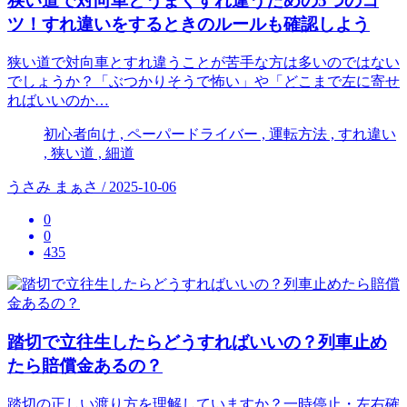
狭い道で対向車とうまくすれ違うための5つのコ
ツ！すれ違いをするときのルールも確認しよう
狭い道で対向車とすれ違うことが苦手な方は多いのではない
でしょうか？「ぶつかりそうで怖い」や「どこまで左に寄せ
ればいいのか…
初心者向け , ペーパードライバー , 運転方法 , すれ違い
, 狭い道 , 細道
うさみ まぁさ / 2025-10-06
0
0
435
踏切で立往生したらどうすればいいの？列車止め
たら賠償金あるの？
踏切の正しい渡り方を理解していますか？一時停止・左右確