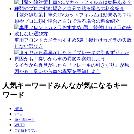
【紫外線対策】車のUVカットフィルムは効果ある？種
類やプロに頼む場合と自分で貼る場合の料金紹介
車用フロントカメラおすすめ5選！後付けカメラの失敗
しない選び方
タイヤから異臭がしたら『ブレーキの引きずり』が原
因かも！臭いから車の異変を察知しよう
人気キーワード
みんなが気になるキー
ワード
2回目
5年目
10・15モード
WLTP
ご近所トラブル