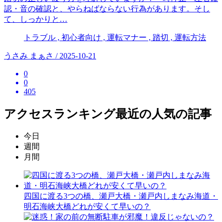
認・音の確認と、やらねばならない行為があります。そし
て、しっかりと…
トラブル , 初心者向け , 運転マナー , 踏切 , 運転方法
うさみ まぁさ / 2025-10-21
0
0
405
アクセスランキング
最近の人気の記事
今日
週間
月間
四国に渡る3つの橋、瀬戸大橋・瀬戸内しまなみ海道・
明石海峡大橋どれが安くて早いの？