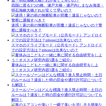
四国に渡る3つの橋、瀬戸大橋・瀬戸内しまなみ海道・
明石海峡大橋どれが安くて早いの？
迷惑！家の前の無断駐車が邪魔！違反じゃないの？警
察に通報すべき？
スマホのドライブモード（公共モード）アンドロイド
での設定方法は？iphoneは出来ないの？
夏休みはこどもと一緒に車に関する自由研究をしよ
う！オススメ研究内容5選をご紹介♪
スクールゾーンはどんな標識？進入禁止時間・土日の
ルールは？違反した時の罰金や通行許可証についても
解説！