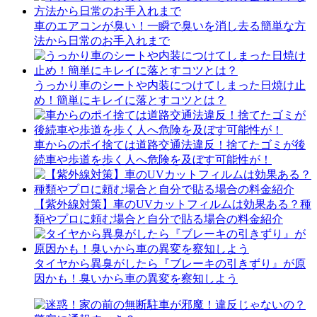
車のエアコンが臭い！一瞬で臭いを消し去る簡単な方
法から日常のお手入れまで
うっかり車のシートや内装につけてしまった日焼け止
め！簡単にキレイに落とすコツとは？
車からのポイ捨ては道路交通法違反！捨てたゴミが後
続車や歩道を歩く人へ危険を及ぼす可能性が！
【紫外線対策】車のUVカットフィルムは効果ある？種
類やプロに頼む場合と自分で貼る場合の料金紹介
タイヤから異臭がしたら『ブレーキの引きずり』が原
因かも！臭いから車の異変を察知しよう