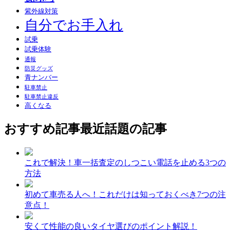
紫外線対策
自分でお手入れ
試乗
試乗体験
通報
防災グッズ
青ナンバー
駐車禁止
駐車禁止違反
高くなる
おすすめ記事
最近話題の記事
これで解決！車一括査定のしつこい電話を止める3つの
方法
初めて車売る人へ！これだけは知っておくべき7つの注
意点！
安くて性能の良いタイヤ選びのポイント解説！