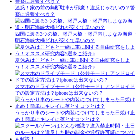
迷惑！家の前の無断駐車が邪魔！違反じゃないの？警
察に通報すべき？
四国に渡る3つの橋、瀬戸大橋・瀬戸内しまなみ海道・
明石海峡大橋どれが安くて早いの？
夏休みはこどもと一緒に車に関する自由研究をしよ
う！オススメ研究内容5選をご紹介♪
スマホのドライブモード（公共モード）アンドロイド
での設定方法は？iphoneは出来ないの？
うっかり車のシートや内装につけてしまった日焼け止
め！簡単にキレイに落とすコツとは？