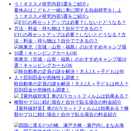
夏休みはこどもと一緒に車に関する自由研究をしよ
う！オススメ研究内容5選をご紹介♪
ETCの再セットアップは必要？しないとどうなる？方
法・料金・持ち物は？自分でできるの？
南東北（宮城・山形・福島）のおすすめキャンプ場10
選！キャンピングカーもOK
軽自動車の定員の謎を解決！大人2人＋子どもは何人？
罰則罰金や危険性も調査！
【紫外線対策】車のUVカットフィルムは効果ある？種
類やプロに頼む場合と自分で貼る場合の料金紹介