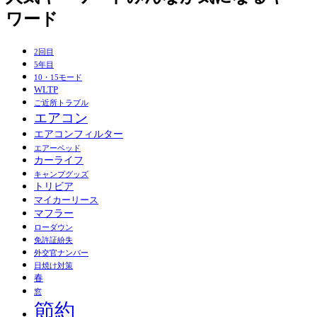
ワード
2回目
5年目
10・15モード
WLTP
ご近所トラブル
エアコン
エアコンフィルター
エアーベッド
カーライフ
キャンプグッズ
トリビア
マイカーリース
マフラー
ローダウン
免許証紛失
外交官ナンバー
日焼け対策
春
窓
節約