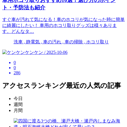
車用ホコリ取りおすすめ10選！選び方のポイン
ト・予防法も紹介
すぐ車が汚れて気になる！車のホコリが気になった時に簡単
に綺麗にしたい！ 車用のホコリ取りグッズは様々ありま
す。どんなタ…
洗車 , 静電気 , 車の汚れ , 車の掃除 , ホコリ取り
ケンケン / 2025-10-06
0
0
286
アクセスランキング
最近の人気の記事
今日
週間
月間