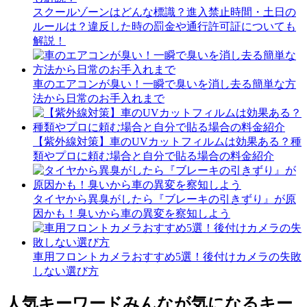
スクールゾーンはどんな標識？進入禁止時間・土日の
ルールは？違反した時の罰金や通行許可証についても
解説！
車のエアコンが臭い！一瞬で臭いを消し去る簡単な方
法から日常のお手入れまで
【紫外線対策】車のUVカットフィルムは効果ある？種
類やプロに頼む場合と自分で貼る場合の料金紹介
タイヤから異臭がしたら『ブレーキの引きずり』が原
因かも！臭いから車の異変を察知しよう
車用フロントカメラおすすめ5選！後付けカメラの失敗
しない選び方
人気キーワード
みんなが気になるキー