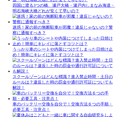
四国に渡る3つの橋、瀬戸大橋・瀬戸内しまなみ海道・
明石海峡大橋どれが安くて早いの？
迷惑！家の前の無断駐車が邪魔！違反じゃないの？警
察に通報すべき？
うっかり車のシートや内装につけてしまった日焼け止
め！簡単にキレイに落とすコツとは？
スクールゾーンはどんな標識？進入禁止時間・土日の
ルールは？違反した時の罰金や通行許可証についても
解説！
車のバッテリー交換を自分で！交換方法６つの手順・
必要工具・注意点！