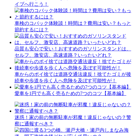
イブへ行こう！
車検のコバック体験談！時間は？費用は安い？もっと
節約するには？
品質も安心で安い！おすすめのガソリンスタンドは、
セルフ、激安店、高速道路？いったいどれ？
車からのポイ捨ては道路交通法違反！捨てたゴミが後
続車や歩道を歩く人へ危険を及ぼす可能性が！
愛車を1円でも高く売るための7つのコツ【基本編】
迷惑！家の前の無断駐車が邪魔！違反じゃないの？警
察に通報すべき？