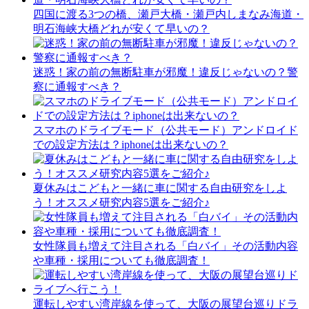
四国に渡る3つの橋、瀬戸大橋・瀬戸内しまなみ海道・
明石海峡大橋どれが安くて早いの？
迷惑！家の前の無断駐車が邪魔！違反じゃないの？警
察に通報すべき？
スマホのドライブモード（公共モード）アンドロイド
での設定方法は？iphoneは出来ないの？
夏休みはこどもと一緒に車に関する自由研究をしよ
う！オススメ研究内容5選をご紹介♪
女性隊員も増えて注目される「白バイ」その活動内容
や車種・採用についても徹底調査！
運転しやすい湾岸線を使って、大阪の展望台巡りドラ