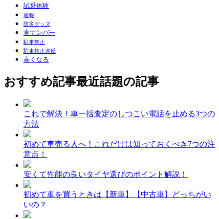
試乗体験
通報
防災グッズ
青ナンバー
駐車禁止
駐車禁止違反
高くなる
おすすめ記事
最近話題の記事
これで解決！車一括査定のしつこい電話を止める3つの
方法
初めて車売る人へ！これだけは知っておくべき7つの注
意点！
安くて性能の良いタイヤ選びのポイント解説！
初めて車を買うときは【新車】【中古車】どっちがい
いの？