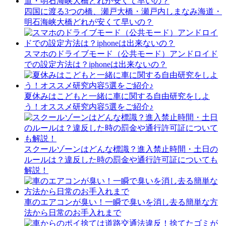
四国に渡る3つの橋、瀬戸大橋・瀬戸内しまなみ海道・
明石海峡大橋どれが安くて早いの？
スマホのドライブモード（公共モード）アンドロイド
での設定方法は？iphoneは出来ないの？
夏休みはこどもと一緒に車に関する自由研究をしよ
う！オススメ研究内容5選をご紹介♪
スクールゾーンはどんな標識？進入禁止時間・土日の
ルールは？違反した時の罰金や通行許可証についても
解説！
車のエアコンが臭い！一瞬で臭いを消し去る簡単な方
法から日常のお手入れまで