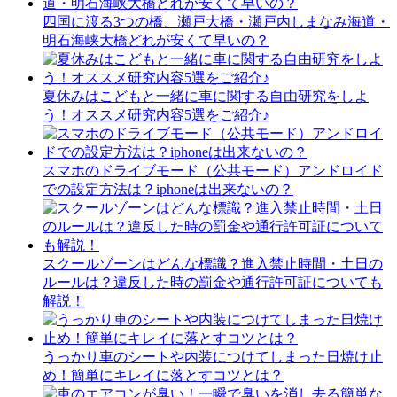
四国に渡る3つの橋、瀬戸大橋・瀬戸内しまなみ海道・
明石海峡大橋どれが安くて早いの？
夏休みはこどもと一緒に車に関する自由研究をしよ
う！オススメ研究内容5選をご紹介♪
スマホのドライブモード（公共モード）アンドロイド
での設定方法は？iphoneは出来ないの？
スクールゾーンはどんな標識？進入禁止時間・土日の
ルールは？違反した時の罰金や通行許可証についても
解説！
うっかり車のシートや内装につけてしまった日焼け止
め！簡単にキレイに落とすコツとは？