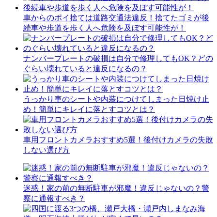
車からのポイ捨ては道路交通法違反！捨てたゴミが後
続車や歩道を歩く人へ危険を及ぼす可能性が！
ナンバープレートの破損は自分で修理してもOK？どの
ぐらい壊れていると違反になるの？
うっかり車のシートや内装につけてしまった日焼け止
め！簡単にキレイに落とすコツとは？
車用フロントカメラおすすめ5選！後付けカメラの失敗
しない選び方
迷惑！家の前の無断駐車が邪魔！違反じゃないの？警
察に通報すべき？