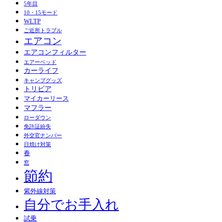
5年目
10・15モード
WLTP
ご近所トラブル
エアコン
エアコンフィルター
エアーベッド
カーライフ
キャンプグッズ
トリビア
マイカーリース
マフラー
ローダウン
免許証紛失
外交官ナンバー
日焼け対策
春
窓
節約
紫外線対策
自分でお手入れ
試乗