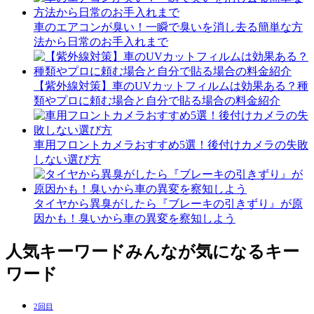
車のエアコンが臭い！一瞬で臭いを消し去る簡単な方
法から日常のお手入れまで
【紫外線対策】車のUVカットフィルムは効果ある？種
類やプロに頼む場合と自分で貼る場合の料金紹介
車用フロントカメラおすすめ5選！後付けカメラの失敗
しない選び方
タイヤから異臭がしたら『ブレーキの引きずり』が原
因かも！臭いから車の異変を察知しよう
人気キーワード
みんなが気になるキー
ワード
2回目