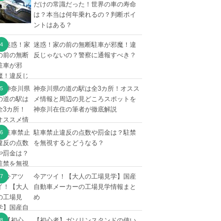
だけの常識だった！世界の車の寿命
は？本当は何年乗れるの？判断ポイ
ントはある？
迷惑！家の前の無断駐車が邪魔！違
反じゃないの？警察に通報すべき？
神奈川県の道の駅は全3カ所！オスス
メ情報と周辺の見どころスポットを
神奈川在住の筆者が徹底解説
駐車禁止違反の点数や罰金は？駐禁
を無視するとどうなる？
今アツイ！【大人の工場見学】国産
自動車メーカーの工場見学情報まと
め
【初心者】ガソリンスタンドの使い