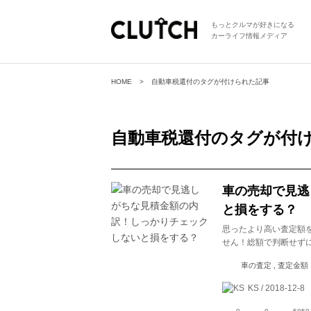
もっとクルマが好きになる
カーライフ情報メディア
HOME
自動車税還付のタグが付けられた記事
自動車税還付
のタグが付
車の売却で見逃
と損をする？
思ったより高い査定額
せん！総額で判断せず
車の査定 , 査定金額
KS / 2018-12-8