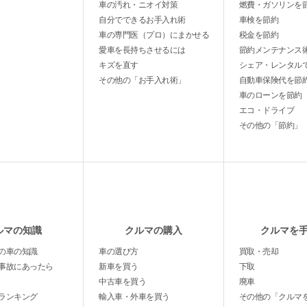
車の汚れ・ニオイ対策
燃費・ガソリンを
自分でできるお手入れ術
車検を節約
車の専門医（プロ）にまかせる
税金を節約
愛車を長持ちさせるには
節約メンテナンス
キズを直す
シェア・レンタル
その他の「お手入れ術」
自動車保険代を節
車のローンを節約
エコ・ドライブ
その他の「節約」
ルマの知識
クルマの購入
クルマを
の車の知識
車の選び方
買取・売却
事故にあったら
新車を買う
下取
中古車を買う
廃車
ランキング
輸入車・外車を買う
その他の「クルマ