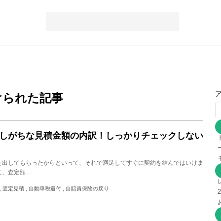
けられた記事
しがちな見積金額の内訳！しっかりチェックしない
を出してもらったからといって、それで満足してすぐに契約を結んではいけま
に、査定額…
 , 査定見積 , 自動車税還付 , 自賠責保険の戻り