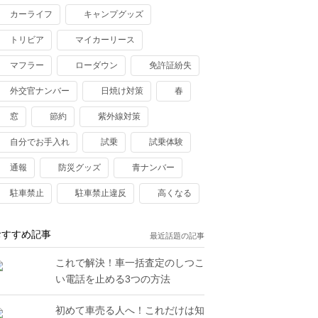
カーライフ
キャンプグッズ
トリビア
マイカーリース
マフラー
ローダウン
免許証紛失
外交官ナンバー
日焼け対策
春
窓
節約
紫外線対策
自分でお手入れ
試乗
試乗体験
通報
防災グッズ
青ナンバー
駐車禁止
駐車禁止違反
高くなる
おすすめ記事
最近話題の記事
これで解決！車一括査定のしつこ
い電話を止める3つの方法
初めて車売る人へ！これだけは知