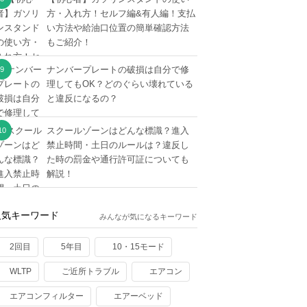
方・入れ方！セルフ編&有人編！支払
い方法や給油口位置の簡単確認方法
もご紹介！
ナンバープレートの破損は自分で修
理してもOK？どのぐらい壊れている
と違反になるの？
スクールゾーンはどんな標識？進入
禁止時間・土日のルールは？違反し
た時の罰金や通行許可証についても
解説！
人気キーワード
みんなが気になるキーワード
2回目
5年目
10・15モード
WLTP
ご近所トラブル
エアコン
エアコンフィルター
エアーベッド