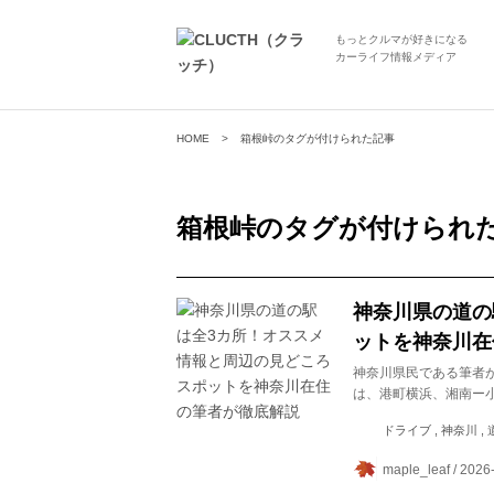
もっとクルマが好きになる
カーライフ情報メディア
HOME
箱根峠のタグが付けられた記事
箱根峠
のタグが付けられ
神奈川県の道の
ットを神奈川在
神奈川県民である筆者
は、港町横浜、湘南ー
ドライブ , 神奈川 , 道
maple_leaf / 2026