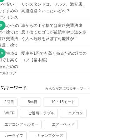
リンスタンドは、セルフ、激安店、
高速道路？いったいどれ？
車からのポイ捨ては道路交通法違
反！捨てたゴミが後続車や歩道を歩
く人へ危険を及ぼす可能性が！
愛車を1円でも高く売るための7つの
コツ【基本編】
人気キーワード
みんなが気になるキーワード
2回目
5年目
10・15モード
WLTP
ご近所トラブル
エアコン
エアコンフィルター
エアーベッド
カーライフ
キャンプグッズ