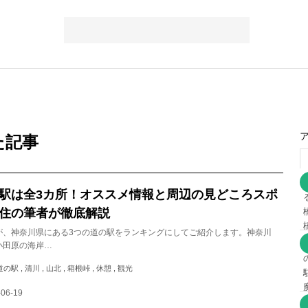
た記事
駅は全3カ所！オススメ情報と周辺の見どころスポ
住の筆者が徹底解説
が、神奈川県にある3つの道の駅をランキングにしてご紹介します。神奈川
小田原の海岸…
の駅 , 清川 , 山北 , 箱根峠 , 休憩 , 観光
-06-19