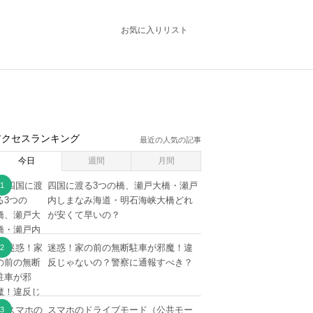
お気に入りリスト
アクセスランキング
最近の人気の記事
今日
週間
月間
四国に渡る3つの橋、瀬戸大橋・瀬戸
内しまなみ海道・明石海峡大橋どれ
が安くて早いの？
迷惑！家の前の無断駐車が邪魔！違
反じゃないの？警察に通報すべき？
スマホのドライブモード（公共モー