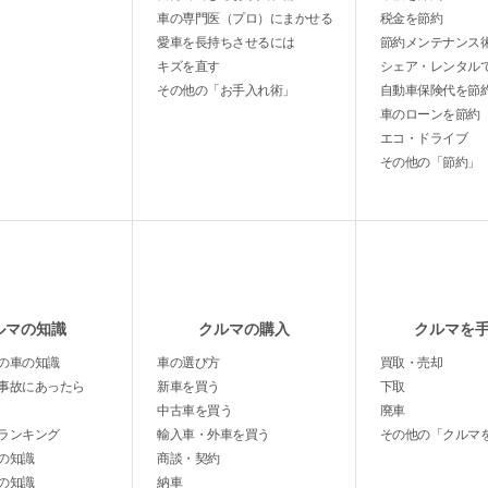
車の専門医（プロ）にまかせる
税金を節約
愛車を長持ちさせるには
節約メンテナンス
キズを直す
シェア・レンタル
その他の「お手入れ術」
自動車保険代を節
車のローンを節約
エコ・ドライブ
その他の「節約」
ルマの知識
クルマの購入
クルマを
の車の知識
車の選び方
買取・売却
事故にあったら
新車を買う
下取
中古車を買う
廃車
ランキング
輸入車・外車を買う
その他の「クルマ
の知識
商談・契約
の知識
納車