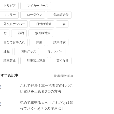
トリビア
マイカーリース
マフラー
ローダウン
免許証紛失
外交官ナンバー
日焼け対策
春
窓
節約
紫外線対策
自分でお手入れ
試乗
試乗体験
通報
防災グッズ
青ナンバー
駐車禁止
駐車禁止違反
高くなる
おすすめ記事
最近話題の記事
これで解決！車一括査定のしつこ
い電話を止める3つの方法
初めて車売る人へ！これだけは知
っておくべき7つの注意点！