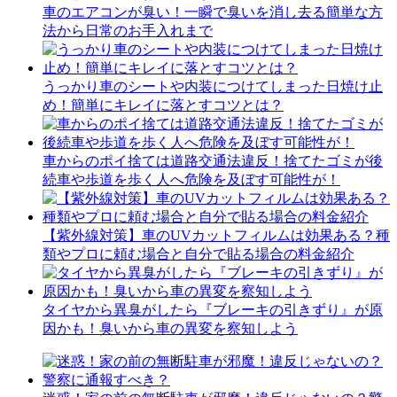
車のエアコンが臭い！一瞬で臭いを消し去る簡単な方
法から日常のお手入れまで
うっかり車のシートや内装につけてしまった日焼け止
め！簡単にキレイに落とすコツとは？
車からのポイ捨ては道路交通法違反！捨てたゴミが後
続車や歩道を歩く人へ危険を及ぼす可能性が！
【紫外線対策】車のUVカットフィルムは効果ある？種
類やプロに頼む場合と自分で貼る場合の料金紹介
タイヤから異臭がしたら『ブレーキの引きずり』が原
因かも！臭いから車の異変を察知しよう