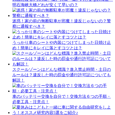
明石海峡大橋どれが安くて早いの？
迷惑！家の前の無断駐車が邪魔！違反じゃないの？警
察に通報すべき？
うっかり車のシートや内装につけてしまった日焼け止
め！簡単にキレイに落とすコツとは？
スクールゾーンはどんな標識？進入禁止時間・土日の
ルールは？違反した時の罰金や通行許可証についても
解説！
車のバッテリー交換を自分で！交換方法６つの手順・
必要工具・注意点！