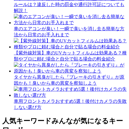
ルールは？違反した時の罰金や通行許可証についても
解説！
車のエアコンが臭い！一瞬で臭いを消し去る簡単な方
法から日常のお手入れまで
【紫外線対策】車のUVカットフィルムは効果ある？種
類やプロに頼む場合と自分で貼る場合の料金紹介
タイヤから異臭がしたら『ブレーキの引きずり』が原
因かも！臭いから車の異変を察知しよう
車用フロントカメラおすすめ5選！後付けカメラの失敗
しない選び方
人気キーワード
みんなが気になるキー