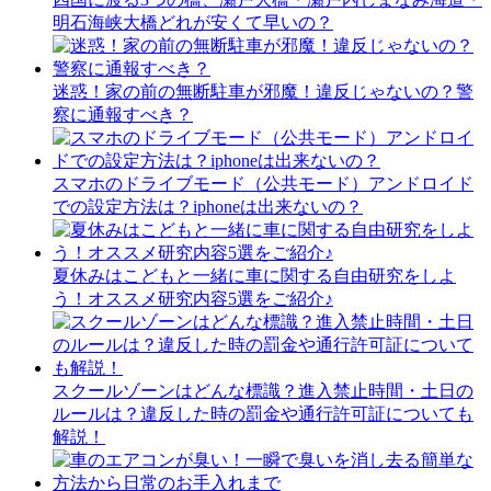
明石海峡大橋どれが安くて早いの？
迷惑！家の前の無断駐車が邪魔！違反じゃないの？警
察に通報すべき？
スマホのドライブモード（公共モード）アンドロイド
での設定方法は？iphoneは出来ないの？
夏休みはこどもと一緒に車に関する自由研究をしよ
う！オススメ研究内容5選をご紹介♪
スクールゾーンはどんな標識？進入禁止時間・土日の
ルールは？違反した時の罰金や通行許可証についても
解説！