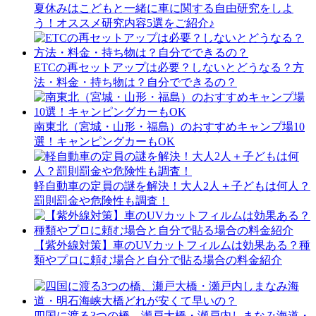
夏休みはこどもと一緒に車に関する自由研究をしよ
う！オススメ研究内容5選をご紹介♪
ETCの再セットアップは必要？しないとどうなる？方
法・料金・持ち物は？自分でできるの？
南東北（宮城・山形・福島）のおすすめキャンプ場10
選！キャンピングカーもOK
軽自動車の定員の謎を解決！大人2人＋子どもは何人？
罰則罰金や危険性も調査！
【紫外線対策】車のUVカットフィルムは効果ある？種
類やプロに頼む場合と自分で貼る場合の料金紹介
四国に渡る3つの橋、瀬戸大橋・瀬戸内しまなみ海道・