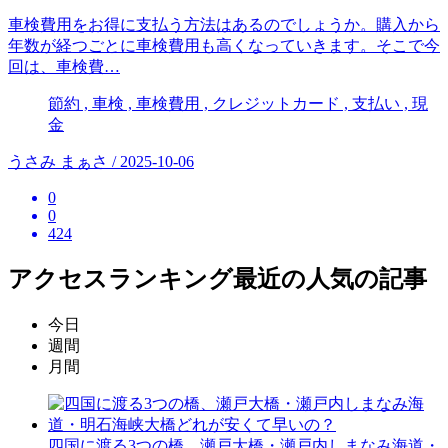
車検費用をお得に支払う方法はあるのでしょうか。購入から
年数が経つごとに車検費用も高くなっていきます。そこで今
回は、車検費…
節約 , 車検 , 車検費用 , クレジットカード , 支払い , 現
金
うさみ まぁさ / 2025-10-06
0
0
424
アクセスランキング
最近の人気の記事
今日
週間
月間
四国に渡る3つの橋、瀬戸大橋・瀬戸内しまなみ海道・