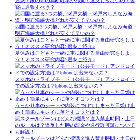
迷惑！家の前の無断駐車が邪魔！違反じゃないの？警
察に通報すべき？
四国に渡る3つの橋、瀬戸大橋・瀬戸内しまなみ海道・
明石海峡大橋どれが安くて早いの？
夏休みはこどもと一緒に車に関する自由研究をしよ
う！オススメ研究内容5選をご紹介♪
スマホのドライブモード（公共モード）アンドロイド
での設定方法は？iphoneは出来ないの？
うっかり車のシートや内装につけてしまった日焼け止
め！簡単にキレイに落とすコツとは？
スクールゾーンはどんな標識？進入禁止時間・土日の