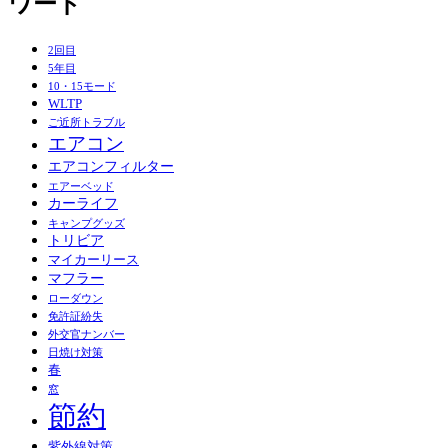
ワード
2回目
5年目
10・15モード
WLTP
ご近所トラブル
エアコン
エアコンフィルター
エアーベッド
カーライフ
キャンプグッズ
トリビア
マイカーリース
マフラー
ローダウン
免許証紛失
外交官ナンバー
日焼け対策
春
窓
節約
紫外線対策