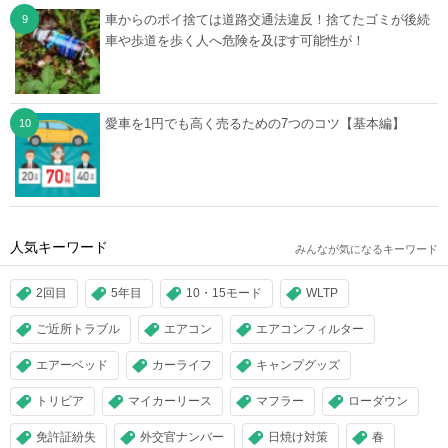
車からのポイ捨ては道路交通法違反！捨てたゴミが後続
車や歩道を歩く人へ危険を及ぼす可能性が！
愛車を1円でも高く売るための7つのコツ【基本編】
人気キーワード
みんなが気になるキーワード
2回目
5年目
10・15モード
WLTP
ご近所トラブル
エアコン
エアコンフィルター
エアーベッド
カーライフ
キャンプグッズ
トリビア
マイカーリース
マフラー
ローダウン
免許証紛失
外交官ナンバー
日焼け対策
春