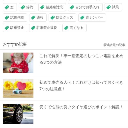
窓
節約
紫外線対策
自分でお手入れ
試乗
試乗体験
通報
防災グッズ
青ナンバー
駐車禁止
駐車禁止違反
高くなる
おすすめ記事
最近話題の記事
これで解決！車一括査定のしつこい電話を止め
る3つの方法
初めて車売る人へ！これだけは知っておくべき
7つの注意点！
安くて性能の良いタイヤ選びのポイント解説！