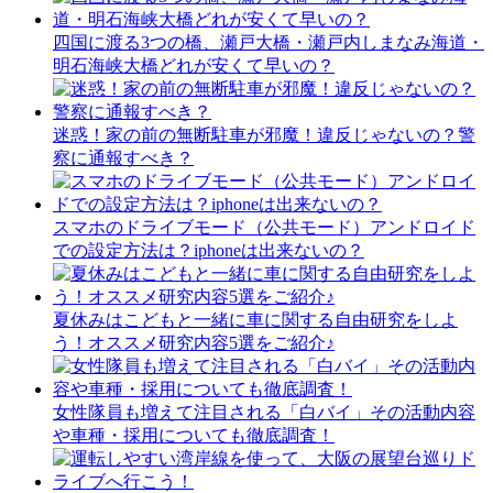
四国に渡る3つの橋、瀬戸大橋・瀬戸内しまなみ海道・
明石海峡大橋どれが安くて早いの？
迷惑！家の前の無断駐車が邪魔！違反じゃないの？警
察に通報すべき？
スマホのドライブモード（公共モード）アンドロイド
での設定方法は？iphoneは出来ないの？
夏休みはこどもと一緒に車に関する自由研究をしよ
う！オススメ研究内容5選をご紹介♪
女性隊員も増えて注目される「白バイ」その活動内容
や車種・採用についても徹底調査！