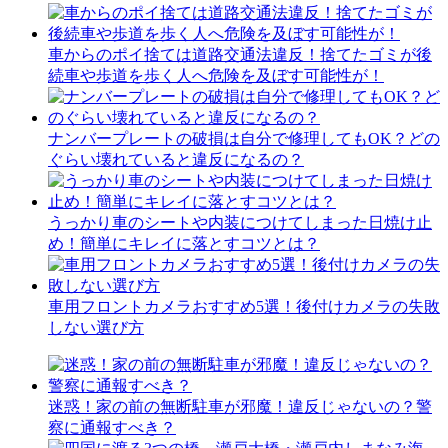
車からのポイ捨ては道路交通法違反！捨てたゴミが後
続車や歩道を歩く人へ危険を及ぼす可能性が！
ナンバープレートの破損は自分で修理してもOK？どの
ぐらい壊れていると違反になるの？
うっかり車のシートや内装につけてしまった日焼け止
め！簡単にキレイに落とすコツとは？
車用フロントカメラおすすめ5選！後付けカメラの失敗
しない選び方
迷惑！家の前の無断駐車が邪魔！違反じゃないの？警
察に通報すべき？