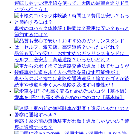
運転しやすい湾岸線を使って、大阪の展望台巡りドラ
イブへ行こう！
車検のコバック体験談！時間は？費用は安い？もっと
節約するには？
品質も安心で安い！おすすめのガソリンスタンドは、
セルフ、激安店、高速道路？いったいどれ？
車からのポイ捨ては道路交通法違反！捨てたゴミが後
続車や歩道を歩く人へ危険を及ぼす可能性が！
愛車を1円でも高く売るための7つのコツ【基本編】
迷惑！家の前の無断駐車が邪魔！違反じゃないの？警
察に通報すべき？