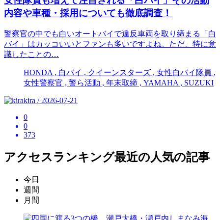
女性隊員も増えて注目される「白バイ」その活動
内容や車種・採用についても徹底調査！
警察官の中でも白いオートバイで違反車両を取り締まる「白
バイ」はカッコいいとファンも多いですよね。ただ、特に意
識したことの…
HONDA , 白バイ , クイーンスターズ , 女性白バイ隊員 ,
女性警察官 , 警ら活動 , 年末取締 , YAMAHA , SUZUKI
kira / 2026-07-21
0
0
373
アクセスランキング
最近の人気の記事
今日
週間
月間