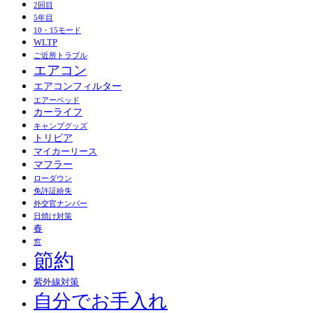
2回目
5年目
10・15モード
WLTP
ご近所トラブル
エアコン
エアコンフィルター
エアーベッド
カーライフ
キャンプグッズ
トリビア
マイカーリース
マフラー
ローダウン
免許証紛失
外交官ナンバー
日焼け対策
春
窓
節約
紫外線対策
自分でお手入れ