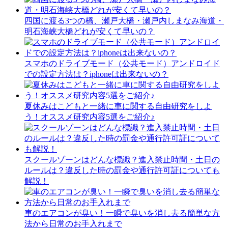
四国に渡る3つの橋、瀬戸大橋・瀬戸内しまなみ海道・
明石海峡大橋どれが安くて早いの？
スマホのドライブモード（公共モード）アンドロイド
での設定方法は？iphoneは出来ないの？
夏休みはこどもと一緒に車に関する自由研究をしよ
う！オススメ研究内容5選をご紹介♪
スクールゾーンはどんな標識？進入禁止時間・土日の
ルールは？違反した時の罰金や通行許可証についても
解説！
車のエアコンが臭い！一瞬で臭いを消し去る簡単な方
法から日常のお手入れまで