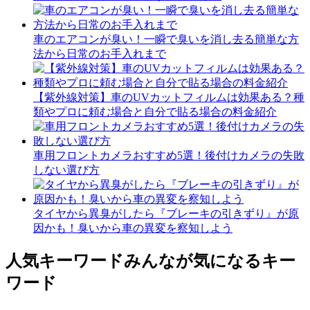
車のエアコンが臭い！一瞬で臭いを消し去る簡単な方
法から日常のお手入れまで
【紫外線対策】車のUVカットフィルムは効果ある？種
類やプロに頼む場合と自分で貼る場合の料金紹介
車用フロントカメラおすすめ5選！後付けカメラの失敗
しない選び方
タイヤから異臭がしたら『ブレーキの引きずり』が原
因かも！臭いから車の異変を察知しよう
人気キーワード
みんなが気になるキー
ワード