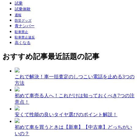
試乗
試乗体験
通報
防災グッズ
青ナンバー
駐車禁止
駐車禁止違反
高くなる
おすすめ記事
最近話題の記事
これで解決！車一括査定のしつこい電話を止める3つの
方法
初めて車売る人へ！これだけは知っておくべき7つの注
意点！
安くて性能の良いタイヤ選びのポイント解説！
初めて車を買うときは【新車】【中古車】どっちがい
いの？