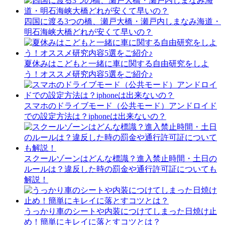
四国に渡る3つの橋、瀬戸大橋・瀬戸内しまなみ海道・
明石海峡大橋どれが安くて早いの？
夏休みはこどもと一緒に車に関する自由研究をしよ
う！オススメ研究内容5選をご紹介♪
スマホのドライブモード（公共モード）アンドロイド
での設定方法は？iphoneは出来ないの？
スクールゾーンはどんな標識？進入禁止時間・土日の
ルールは？違反した時の罰金や通行許可証についても
解説！
うっかり車のシートや内装につけてしまった日焼け止
め！簡単にキレイに落とすコツとは？