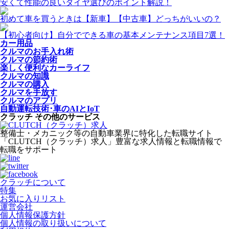
安くて性能の良いタイヤ選びのポイント解説！
初めて車を買うときは【新車】【中古車】どっちがいいの？
【初心者向け】自分でできる車の基本メンテナンス項目7選！
カー用品
クルマのお手入れ術
クルマの節約術
楽しく便利なカーライフ
クルマの知識
クルマの購入
クルマを手放す
クルマのアプリ
自動運転技術･車のAIとIoT
クラッチ その他のサービス
整備士・メカニック等の自動車業界に特化した転職サイト
「CLUTCH（クラッチ）求人」豊富な求人情報と転職情報で
転職をサポート
クラッチについて
特集
お気に入りリスト
運営会社
個人情報保護方針
個人情報の取り扱いについて