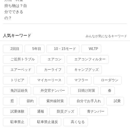
人気キーワード
みんなが気になるキーワード
2回目
5年目
10・15モード
WLTP
ご近所トラブル
エアコン
エアコンフィルター
エアーベッド
カーライフ
キャンプグッズ
トリビア
マイカーリース
マフラー
ローダウン
免許証紛失
外交官ナンバー
日焼け対策
春
窓
節約
紫外線対策
自分でお手入れ
試乗
試乗体験
通報
防災グッズ
青ナンバー
駐車禁止
駐車禁止違反
高くなる