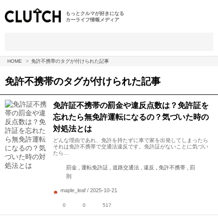
もっとクルマが好きになる
カーライフ情報メディア
HOME
免許不携帯のタグが付けられた記事
免許不携帯
のタグが付けられた記事
免許証不携帯の罰金や違反点数は？免許証を
忘れたら無免許運転になるの？気づいた時の
対処法とは
どんな理由であれ、免許を持たずに車で家を出発してしまったら
それは免許不携帯で交通法違反です。免許証がないことに気づい
たら…
罰金 , 運転免許証 , 道路交通法 , 違反 , 免許不携帯 , 罰
則
maple_leaf / 2025-10-21
0
0
517