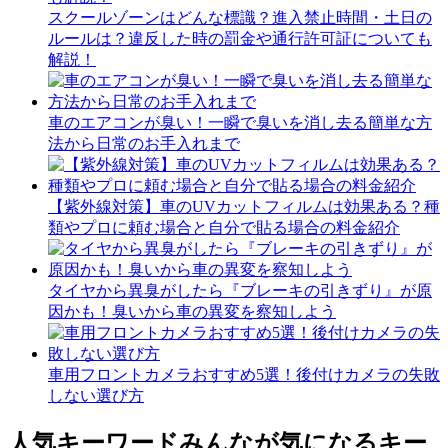
スクールゾーンはどんな標識？進入禁止時間・土日の
ルールは？違反した時の罰金や通行許可証についても
解説！
車のエアコンが臭い！一瞬で臭いを消し去る簡単な方
法から日常のお手入れまで
【紫外線対策】車のUVカットフィルムは効果ある？種
類やプロに頼む場合と自分で貼る場合の料金紹介
タイヤから異臭がしたら『ブレーキの引きずり』が原
因かも！臭いから車の異変を察知しよう
車用フロントカメラおすすめ5選！後付けカメラの失敗
しない選び方
人気キーワード
みんなが気になるキー