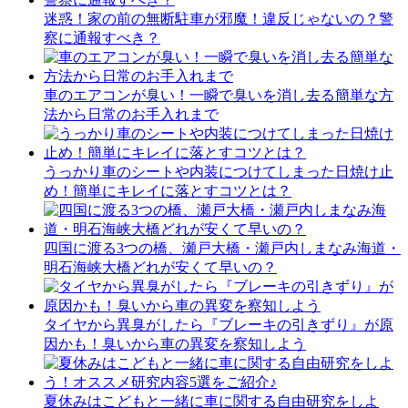
迷惑！家の前の無断駐車が邪魔！違反じゃないの？警
察に通報すべき？
車のエアコンが臭い！一瞬で臭いを消し去る簡単な方
法から日常のお手入れまで
うっかり車のシートや内装につけてしまった日焼け止
め！簡単にキレイに落とすコツとは？
四国に渡る3つの橋、瀬戸大橋・瀬戸内しまなみ海道・
明石海峡大橋どれが安くて早いの？
タイヤから異臭がしたら『ブレーキの引きずり』が原
因かも！臭いから車の異変を察知しよう
夏休みはこどもと一緒に車に関する自由研究をしよ