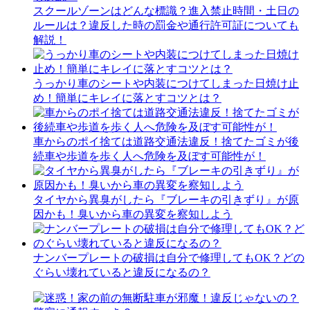
スクールゾーンはどんな標識？進入禁止時間・土日の
ルールは？違反した時の罰金や通行許可証についても
解説！
うっかり車のシートや内装につけてしまった日焼け止
め！簡単にキレイに落とすコツとは？
車からのポイ捨ては道路交通法違反！捨てたゴミが後
続車や歩道を歩く人へ危険を及ぼす可能性が！
タイヤから異臭がしたら『ブレーキの引きずり』が原
因かも！臭いから車の異変を察知しよう
ナンバープレートの破損は自分で修理してもOK？どの
ぐらい壊れていると違反になるの？