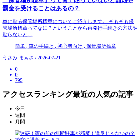
『保管場所標章』って何？貼っていないと罰則や
罰金を受けることはあるの？
車に貼る保管場所標章についてご紹介します。 そもそも保
管場所標章ってなに？ということから再発行手続きの方法や
貼らないと…
簡単 , 車の手続き , 初心者向け , 保管場所標章
うさみ まぁさ / 2026-07-21
0
0
795
アクセスランキング
最近の人気の記事
今日
週間
月間