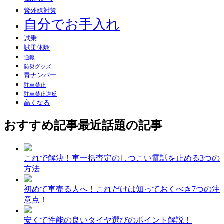
紫外線対策
自分でお手入れ
試乗
試乗体験
通報
防災グッズ
青ナンバー
駐車禁止
駐車禁止違反
高くなる
おすすめ記事
最近話題の記事
これで解決！車一括査定のしつこい電話を止める3つの
方法
初めて車売る人へ！これだけは知っておくべき7つの注
意点！
安くて性能の良いタイヤ選びのポイント解説！