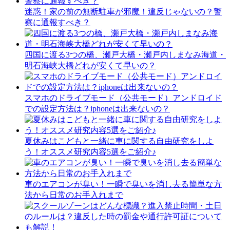
迷惑！家の前の無断駐車が邪魔！違反じゃないの？警
察に通報すべき？
四国に渡る3つの橋、瀬戸大橋・瀬戸内しまなみ海道・
明石海峡大橋どれが安くて早いの？
スマホのドライブモード（公共モード）アンドロイド
での設定方法は？iphoneは出来ないの？
夏休みはこどもと一緒に車に関する自由研究をしよ
う！オススメ研究内容5選をご紹介♪
車のエアコンが臭い！一瞬で臭いを消し去る簡単な方
法から日常のお手入れまで