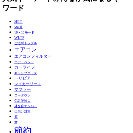
ワード
2回目
5年目
10・15モード
WLTP
ご近所トラブル
エアコン
エアコンフィルター
エアーベッド
カーライフ
キャンプグッズ
トリビア
マイカーリース
マフラー
ローダウン
免許証紛失
外交官ナンバー
日焼け対策
春
窓
節約