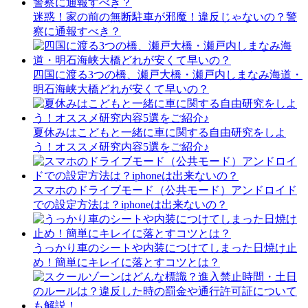
迷惑！家の前の無断駐車が邪魔！違反じゃないの？警
察に通報すべき？
四国に渡る3つの橋、瀬戸大橋・瀬戸内しまなみ海道・
明石海峡大橋どれが安くて早いの？
夏休みはこどもと一緒に車に関する自由研究をしよ
う！オススメ研究内容5選をご紹介♪
スマホのドライブモード（公共モード）アンドロイド
での設定方法は？iphoneは出来ないの？
うっかり車のシートや内装につけてしまった日焼け止
め！簡単にキレイに落とすコツとは？