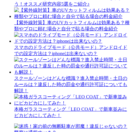
う！オススメ研究内容5選をご紹介♪
【紫外線対策】車のUVカットフィルムは効果ある？種
類やプロに頼む場合と自分で貼る場合の料金紹介
スマホのドライブモード（公共モード）アンドロイド
での設定方法は？iphoneは出来ないの？
スクールゾーンはどんな標識？進入禁止時間・土日の
ルールは？違反した時の罰金や通行許可証についても
解説！
本格ガラスコーティング「LEO COAT」で新車並みに
ピカピカにしてみた！