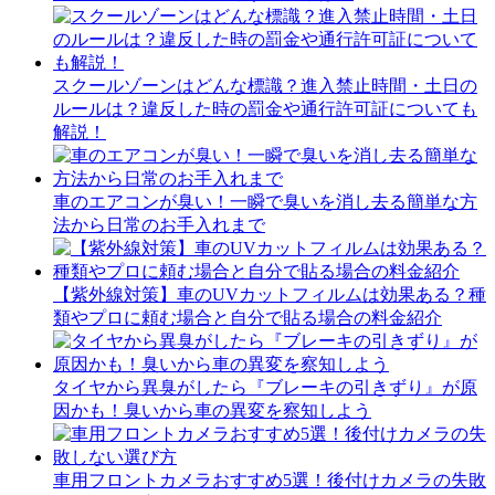
スクールゾーンはどんな標識？進入禁止時間・土日の
ルールは？違反した時の罰金や通行許可証についても
解説！
車のエアコンが臭い！一瞬で臭いを消し去る簡単な方
法から日常のお手入れまで
【紫外線対策】車のUVカットフィルムは効果ある？種
類やプロに頼む場合と自分で貼る場合の料金紹介
タイヤから異臭がしたら『ブレーキの引きずり』が原
因かも！臭いから車の異変を察知しよう
車用フロントカメラおすすめ5選！後付けカメラの失敗