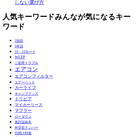
しない選び方
人気キーワード
みんなが気になるキー
ワード
2回目
5年目
10・15モード
WLTP
ご近所トラブル
エアコン
エアコンフィルター
エアーベッド
カーライフ
キャンプグッズ
トリビア
マイカーリース
マフラー
ローダウン
免許証紛失
外交官ナンバー
日焼け対策