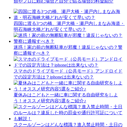
類やプロに頼む場合と自分で貼る場合の料金紹介
四国に渡る3つの橋、瀬戸大橋・瀬戸内しまなみ海道・
明石海峡大橋どれが安くて早いの？
迷惑！家の前の無断駐車が邪魔！違反じゃないの？警
察に通報すべき？
スマホのドライブモード（公共モード）アンドロイド
での設定方法は？iphoneは出来ないの？
夏休みはこどもと一緒に車に関する自由研究をしよ
う！オススメ研究内容5選をご紹介♪
スクールゾーンはどんな標識？進入禁止時間・土日の