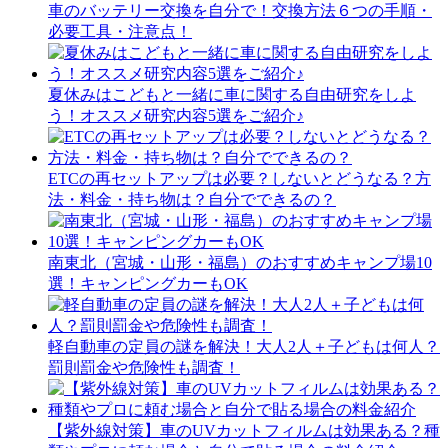
車のバッテリー交換を自分で！交換方法６つの手順・
必要工具・注意点！
夏休みはこどもと一緒に車に関する自由研究をしよ
う！オススメ研究内容5選をご紹介♪
ETCの再セットアップは必要？しないとどうなる？方
法・料金・持ち物は？自分でできるの？
南東北（宮城・山形・福島）のおすすめキャンプ場10
選！キャンピングカーもOK
軽自動車の定員の謎を解決！大人2人＋子どもは何人？
罰則罰金や危険性も調査！
【紫外線対策】車のUVカットフィルムは効果ある？種