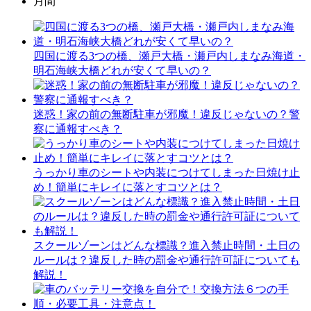
月間
四国に渡る3つの橋、瀬戸大橋・瀬戸内しまなみ海道・
明石海峡大橋どれが安くて早いの？
迷惑！家の前の無断駐車が邪魔！違反じゃないの？警
察に通報すべき？
うっかり車のシートや内装につけてしまった日焼け止
め！簡単にキレイに落とすコツとは？
スクールゾーンはどんな標識？進入禁止時間・土日の
ルールは？違反した時の罰金や通行許可証についても
解説！