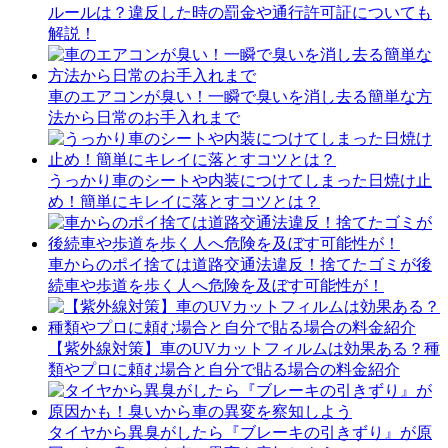
ルールは？違反した時の罰金や通行許可証についても
解説！
車のエアコンが臭い！一瞬で臭いを消し去る簡単な方
法から日常のお手入れまで
うっかり車のシートや内装につけてしまった日焼け止
め！簡単にキレイに落とすコツとは？
車からのポイ捨ては道路交通法違反！捨てたゴミが後
続車や歩道を歩く人へ危険を及ぼす可能性が！
【紫外線対策】車のUVカットフィルムは効果ある？種
類やプロに頼む場合と自分で貼る場合の料金紹介
タイヤから異臭がしたら『ブレーキの引きずり』が原