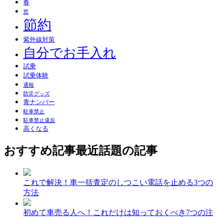
春
窓
節約
紫外線対策
自分でお手入れ
試乗
試乗体験
通報
防災グッズ
青ナンバー
駐車禁止
駐車禁止違反
高くなる
おすすめ記事
最近話題の記事
これで解決！車一括査定のしつこい電話を止める3つの
方法
初めて車売る人へ！これだけは知っておくべき7つの注