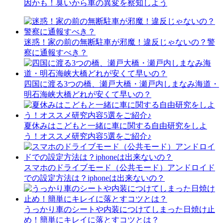
因かも！臭いから車の異変を察知しよう
迷惑！家の前の無断駐車が邪魔！違反じゃないの？警
察に通報すべき？
四国に渡る3つの橋、瀬戸大橋・瀬戸内しまなみ海道・
明石海峡大橋どれが安くて早いの？
夏休みはこどもと一緒に車に関する自由研究をしよ
う！オススメ研究内容5選をご紹介♪
スマホのドライブモード（公共モード）アンドロイド
での設定方法は？iphoneは出来ないの？
うっかり車のシートや内装につけてしまった日焼け止
め！簡単にキレイに落とすコツとは？