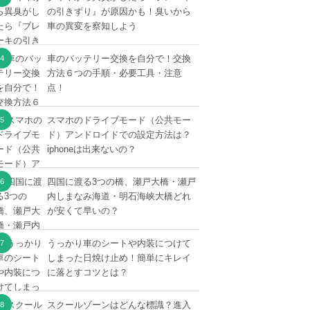
の引きずり』が原因かも！臭いから
車の異変を察知しよう
車のバッテリー交換を自分で！交換
方法６つの手順・必要工具・注意
点！
スマホのドライブモード（公共モー
ド）アンドロイドでの設定方法は？
iphoneは出来ないの？
四国に渡る3つの橋、瀬戸大橋・瀬戸
内しまなみ海道・明石海峡大橋どれ
が安くて早いの？
うっかり車のシートや内装につけて
しまった日焼け止め！簡単にキレイ
に落とすコツとは？
スクールゾーンはどんな標識？進入