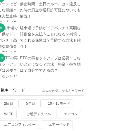
禁止時間・土日のルールは？違反し
た時の罰金や通行許可証についても
解説！
駐車場で子供がドアパンチ！高額な
賠償金を支払うことになる？補償し
てくれる保険は？予防する方法も紹
介！
ETCの再セットアップは必要？しな
いとどうなる？方法・料金・持ち物
は？自分でできるの？
人気キーワード
みんなが気になるキーワード
2回目
5年目
10・15モード
WLTP
ご近所トラブル
エアコン
エアコンフィルター
エアーベッド