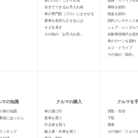
車の汚れ・ニオイ対策
燃費・ガソリンを
自分でできるお手入れ術
車検を節約
車の専門医（プロ）にまかせる
税金を節約
愛車を長持ちさせるには
節約メンテナンス
キズを直す
シェア・レンタル
その他の「お手入れ術」
自動車保険代を節
車のローンを節約
エコ・ドライブ
その他の「節約」
ルマの知識
クルマの購入
クルマを
の車の知識
車の選び方
買取・売却
事故にあったら
新車を買う
下取
中古車を買う
廃車
ランキング
輸入車・外車を買う
その他の「クルマ