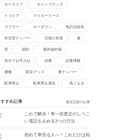
カーライフ
キャンプグッズ
トリビア
マイカーリース
マフラー
ローダウン
免許証紛失
外交官ナンバー
日焼け対策
春
窓
節約
紫外線対策
自分でお手入れ
試乗
試乗体験
通報
防災グッズ
青ナンバー
駐車禁止
駐車禁止違反
高くなる
おすすめ記事
最近話題の記事
これで解決！車一括査定のしつこ
い電話を止める3つの方法
初めて車売る人へ！これだけは知