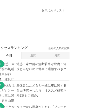
お気に入りリスト
アクセスランキング
最近の人気の記事
今日
週間
月間
迷惑！家の前の無断駐車が邪魔！違
反じゃないの？警察に通報すべき？
夏休みはこどもと一緒に車に関する
自由研究をしよう！オススメ研究内
容5選をご紹介♪
タイヤから異臭がしたら『ブレーキ