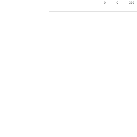
0
0
395