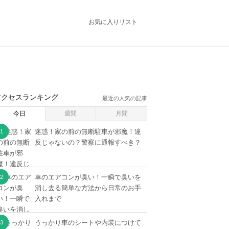
お気に入りリスト
アクセスランキング
最近の人気の記事
今日
週間
月間
迷惑！家の前の無断駐車が邪魔！違
反じゃないの？警察に通報すべき？
車のエアコンが臭い！一瞬で臭いを
消し去る簡単な方法から日常のお手
入れまで
うっかり車のシートや内装につけて