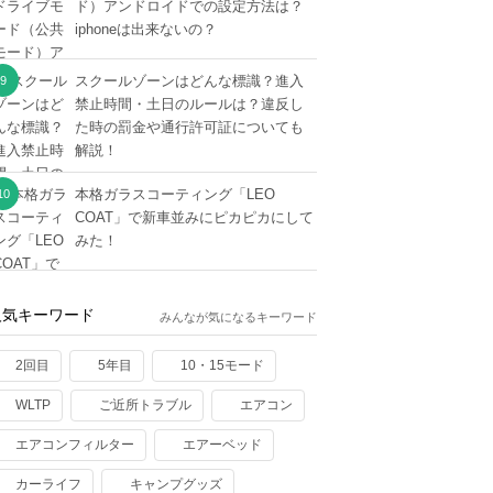
ド）アンドロイドでの設定方法は？
iphoneは出来ないの？
スクールゾーンはどんな標識？進入
禁止時間・土日のルールは？違反し
た時の罰金や通行許可証についても
解説！
本格ガラスコーティング「LEO
COAT」で新車並みにピカピカにして
みた！
人気キーワード
みんなが気になるキーワード
2回目
5年目
10・15モード
WLTP
ご近所トラブル
エアコン
エアコンフィルター
エアーベッド
カーライフ
キャンプグッズ