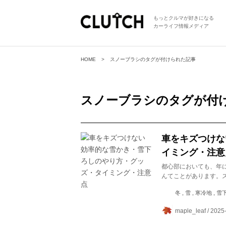
もっとクルマが好きになる
カーライフ情報メディア
HOME
スノーブラシのタグが付けられた記事
スノーブラシ
のタグが付
車をキズつけな
イミング・注意
都心部においても、年
んてことがあります。
冬 , 雪 , 寒冷地 , 
maple_leaf / 2025