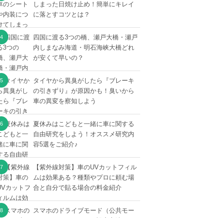
しまった日焼け止め！簡単にキレイ
に落とすコツとは？
四国に渡る3つの橋、瀬戸大橋・瀬戸
内しまなみ海道・明石海峡大橋どれ
が安くて早いの？
タイヤから異臭がしたら『ブレーキ
の引きずり』が原因かも！臭いから
車の異変を察知しよう
夏休みはこどもと一緒に車に関する
自由研究をしよう！オススメ研究内
容5選をご紹介♪
【紫外線対策】車のUVカットフィル
ムは効果ある？種類やプロに頼む場
合と自分で貼る場合の料金紹介
スマホのドライブモード（公共モー