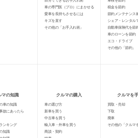
自分でできるお手入れ術
車検を節約
車の専門医（プロ）にまかせる
税金を節約
愛車を長持ちさせるには
節約メンテナンス
キズを直す
シェア・レンタル
その他の「お手入れ術」
自動車保険代を節
車のローンを節約
エコ・ドライブ
その他の「節約」
ルマの知識
クルマの購入
クルマを
の車の知識
車の選び方
買取・売却
事故にあったら
新車を買う
下取
中古車を買う
廃車
ランキング
輸入車・外車を買う
その他の「クルマ
の知識
商談・契約