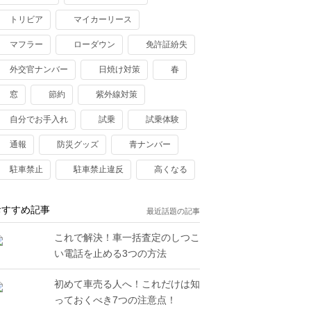
トリビア
マイカーリース
マフラー
ローダウン
免許証紛失
外交官ナンバー
日焼け対策
春
窓
節約
紫外線対策
自分でお手入れ
試乗
試乗体験
通報
防災グッズ
青ナンバー
駐車禁止
駐車禁止違反
高くなる
おすすめ記事
最近話題の記事
これで解決！車一括査定のしつこ
い電話を止める3つの方法
初めて車売る人へ！これだけは知
っておくべき7つの注意点！