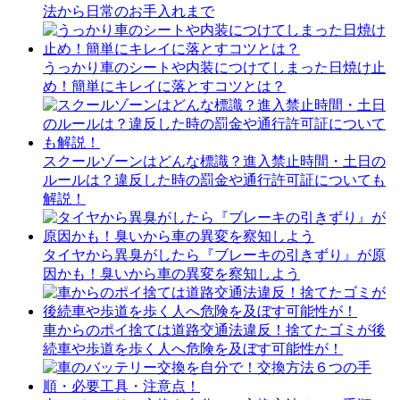
法から日常のお手入れまで
うっかり車のシートや内装につけてしまった日焼け止
め！簡単にキレイに落とすコツとは？
スクールゾーンはどんな標識？進入禁止時間・土日の
ルールは？違反した時の罰金や通行許可証についても
解説！
タイヤから異臭がしたら『ブレーキの引きずり』が原
因かも！臭いから車の異変を察知しよう
車からのポイ捨ては道路交通法違反！捨てたゴミが後
続車や歩道を歩く人へ危険を及ぼす可能性が！