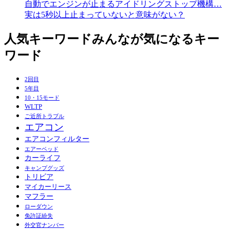
自動でエンジンが止まるアイドリングストップ機構…
実は5秒以上止まっていないと意味がない？
人気キーワード
みんなが気になるキー
ワード
2回目
5年目
10・15モード
WLTP
ご近所トラブル
エアコン
エアコンフィルター
エアーベッド
カーライフ
キャンプグッズ
トリビア
マイカーリース
マフラー
ローダウン
免許証紛失
外交官ナンバー