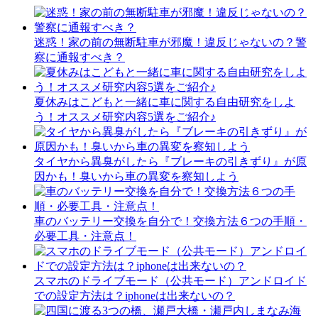
迷惑！家の前の無断駐車が邪魔！違反じゃないの？警
察に通報すべき？
夏休みはこどもと一緒に車に関する自由研究をしよ
う！オススメ研究内容5選をご紹介♪
タイヤから異臭がしたら『ブレーキの引きずり』が原
因かも！臭いから車の異変を察知しよう
車のバッテリー交換を自分で！交換方法６つの手順・
必要工具・注意点！
スマホのドライブモード（公共モード）アンドロイド
での設定方法は？iphoneは出来ないの？