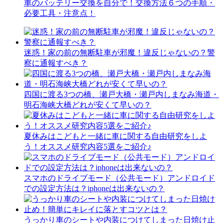
車のバッテリー交換を自分で！交換方法６つの手順・
必要工具・注意点！
迷惑！家の前の無断駐車が邪魔！違反じゃないの？警
察に通報すべき？
四国に渡る3つの橋、瀬戸大橋・瀬戸内しまなみ海道・
明石海峡大橋どれが安くて早いの？
夏休みはこどもと一緒に車に関する自由研究をしよ
う！オススメ研究内容5選をご紹介♪
スマホのドライブモード（公共モード）アンドロイド
での設定方法は？iphoneは出来ないの？
うっかり車のシートや内装につけてしまった日焼け止