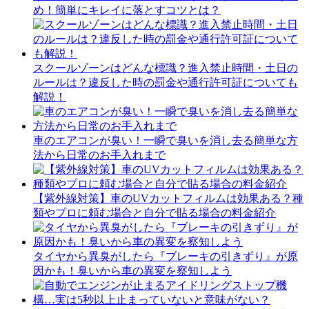
め！簡単にキレイに落とすコツとは？
スクールゾーンはどんな標識？進入禁止時間・土日の
ルールは？違反した時の罰金や通行許可証についても
解説！
車のエアコンが臭い！一瞬で臭いを消し去る簡単な方
法から日常のお手入れまで
【紫外線対策】車のUVカットフィルムは効果ある？種
類やプロに頼む場合と自分で貼る場合の料金紹介
タイヤから異臭がしたら『ブレーキの引きずり』が原
因かも！臭いから車の異変を察知しよう