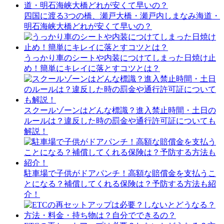
四国に渡る3つの橋、瀬戸大橋・瀬戸内しまなみ海道・
明石海峡大橋どれが安くて早いの？
うっかり車のシートや内装につけてしまった日焼け止
め！簡単にキレイに落とすコツとは？
スクールゾーンはどんな標識？進入禁止時間・土日の
ルールは？違反した時の罰金や通行許可証についても
解説！
駐車場で子供がドアパンチ！高額な賠償金を支払うこ
とになる？補償してくれる保険は？予防する方法も紹
介！