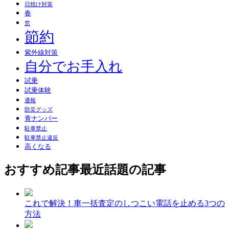
日焼け対策
春
窓
節約
紫外線対策
自分でお手入れ
試乗
試乗体験
通報
防災グッズ
青ナンバー
駐車禁止
駐車禁止違反
高くなる
おすすめ記事
最近話題の記事
これで解決！車一括査定のしつこい電話を止める3つの
方法