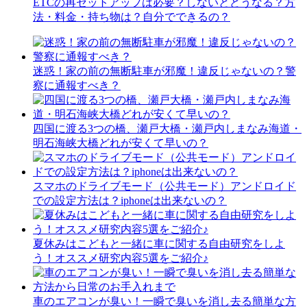
ETCの再セットアップは必要？しないとどうなる？方
法・料金・持ち物は？自分でできるの？
迷惑！家の前の無断駐車が邪魔！違反じゃないの？警
察に通報すべき？
四国に渡る3つの橋、瀬戸大橋・瀬戸内しまなみ海道・
明石海峡大橋どれが安くて早いの？
スマホのドライブモード（公共モード）アンドロイド
での設定方法は？iphoneは出来ないの？
夏休みはこどもと一緒に車に関する自由研究をしよ
う！オススメ研究内容5選をご紹介♪
車のエアコンが臭い！一瞬で臭いを消し去る簡単な方