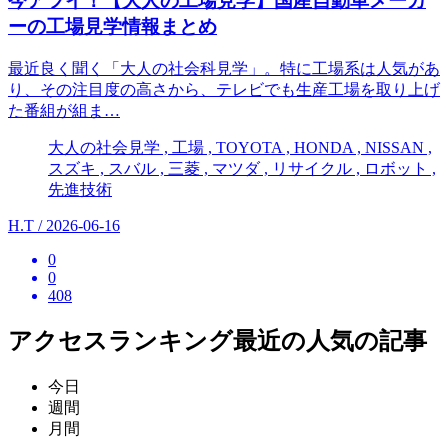
今アツイ！【大人の工場見学】国産自動車メーカ
ーの工場見学情報まとめ
最近良く聞く「大人の社会科見学」。特に工場系は人気があ
り、その注目度の高さから、テレビでも生産工場を取り上げ
た番組が組ま…
大人の社会見学 , 工場 , TOYOTA , HONDA , NISSAN ,
スズキ , スバル , 三菱 , マツダ , リサイクル , ロボット ,
先進技術
H.T / 2026-06-16
0
0
408
アクセスランキング
最近の人気の記事
今日
週間
月間