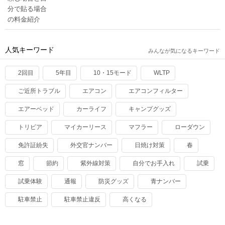
人気キーワード
みんなが気になるキーワード
2回目
5年目
10・15モード
WLTP
ご近所トラブル
エアコン
エアコンフィルター
エアーベッド
カーライフ
キャンプグッズ
トリビア
マイカーリース
マフラー
ローダウン
免許証紛失
外交官ナンバー
日焼け対策
春
窓
節約
紫外線対策
自分でお手入れ
試乗
試乗体験
通報
防災グッズ
青ナンバー
駐車禁止
駐車禁止違反
高くなる