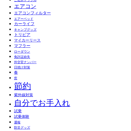
ご近所トラブル
エアコン
エアコンフィルター
エアーベッド
カーライフ
キャンプグッズ
トリビア
マイカーリース
マフラー
ローダウン
免許証紛失
外交官ナンバー
日焼け対策
春
窓
節約
紫外線対策
自分でお手入れ
試乗
試乗体験
通報
防災グッズ