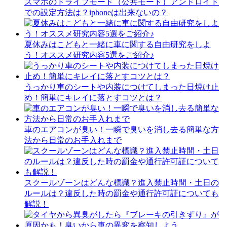
スマホのドライブモード（公共モード）アンドロイド
での設定方法は？iphoneは出来ないの？
夏休みはこどもと一緒に車に関する自由研究をしよ
う！オススメ研究内容5選をご紹介♪
うっかり車のシートや内装につけてしまった日焼け止
め！簡単にキレイに落とすコツとは？
車のエアコンが臭い！一瞬で臭いを消し去る簡単な方
法から日常のお手入れまで
スクールゾーンはどんな標識？進入禁止時間・土日の
ルールは？違反した時の罰金や通行許可証についても
解説！