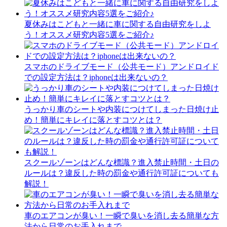
夏休みはこどもと一緒に車に関する自由研究をしよ
う！オススメ研究内容5選をご紹介♪
スマホのドライブモード（公共モード）アンドロイド
での設定方法は？iphoneは出来ないの？
うっかり車のシートや内装につけてしまった日焼け止
め！簡単にキレイに落とすコツとは？
スクールゾーンはどんな標識？進入禁止時間・土日の
ルールは？違反した時の罰金や通行許可証についても
解説！
車のエアコンが臭い！一瞬で臭いを消し去る簡単な方
法から日常のお手入れまで