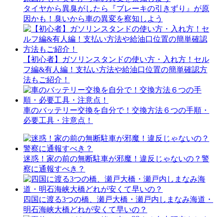
タイヤから異臭がしたら『ブレーキの引きずり』が原
因かも！臭いから車の異変を察知しよう
【初心者】ガソリンスタンドの使い方・入れ方！セル
フ編&有人編！支払い方法や給油口位置の簡単確認方
法もご紹介！
車のバッテリー交換を自分で！交換方法６つの手順・
必要工具・注意点！
迷惑！家の前の無断駐車が邪魔！違反じゃないの？警
察に通報すべき？
四国に渡る3つの橋、瀬戸大橋・瀬戸内しまなみ海道・
明石海峡大橋どれが安くて早いの？