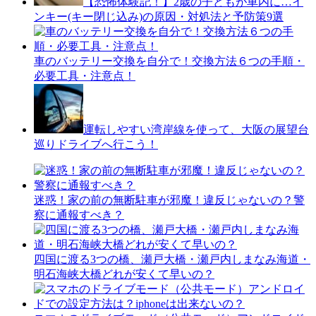
【恐怖体験記！】2歳の子どもが車内に…イ
ンキー(キー閉じ込み)の原因・対処法と予防策9選
車のバッテリー交換を自分で！交換方法６つの手順・
必要工具・注意点！
運転しやすい湾岸線を使って、大阪の展望台
巡りドライブへ行こう！
迷惑！家の前の無断駐車が邪魔！違反じゃないの？警
察に通報すべき？
四国に渡る3つの橋、瀬戸大橋・瀬戸内しまなみ海道・
明石海峡大橋どれが安くて早いの？