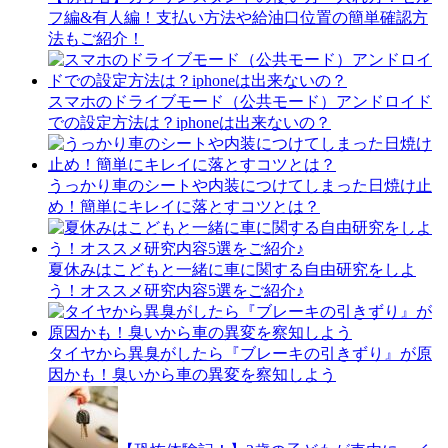
フ編&有人編！支払い方法や給油口位置の簡単確認方
法もご紹介！
スマホのドライブモード（公共モード）アンドロイド
での設定方法は？iphoneは出来ないの？
うっかり車のシートや内装につけてしまった日焼け止
め！簡単にキレイに落とすコツとは？
夏休みはこどもと一緒に車に関する自由研究をしよ
う！オススメ研究内容5選をご紹介♪
タイヤから異臭がしたら『ブレーキの引きずり』が原
因かも！臭いから車の異変を察知しよう