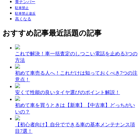
青ナンバー
駐車禁止
駐車禁止違反
高くなる
おすすめ記事
最近話題の記事
これで解決！車一括査定のしつこい電話を止める3つの
方法
初めて車売る人へ！これだけは知っておくべき7つの注
意点！
安くて性能の良いタイヤ選びのポイント解説！
初めて車を買うときは【新車】【中古車】どっちがい
いの？
【初心者向け】自分でできる車の基本メンテナンス項
目7選！