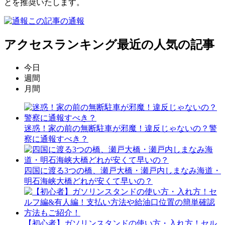
とを推奨いたします。
この記事の通報
アクセスランキング
最近の人気の記事
今日
週間
月間
迷惑！家の前の無断駐車が邪魔！違反じゃないの？警
察に通報すべき？
四国に渡る3つの橋、瀬戸大橋・瀬戸内しまなみ海道・
明石海峡大橋どれが安くて早いの？
【初心者】ガソリンスタンドの使い方・入れ方！セル