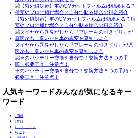
【紫外線対策】車のUVカットフィルムは効果ある？種
類やプロに頼む場合と自分で貼る場合の料金紹介
タイヤから異臭がしたら『ブレーキの引きずり』が原
因かも！臭いから車の異変を察知しよう
車のバッテリー交換を自分で！交換方法６つの手順・
必要工具・注意点！
人気キーワード
みんなが気になるキー
ワード
2回目
5年目
10・15モード
WLTP