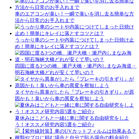
車のエアコンが臭い！一瞬で臭いを消し去る簡単な方
法から日常のお手入れまで
うっかり車のシートや内装につけてしまった日焼け止
め！簡単にキレイに落とすコツとは？
四国に渡る3つの橋、瀬戸大橋・瀬戸内しまなみ海道・
明石海峡大橋どれが安くて早いの？
タイヤから異臭がしたら『ブレーキの引きずり』が原
因かも！臭いから車の異変を察知しよう
夏休みはこどもと一緒に車に関する自由研究をしよ
う！オススメ研究内容5選をご紹介♪