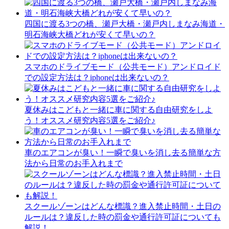
四国に渡る3つの橋、瀬戸大橋・瀬戸内しまなみ海道・
明石海峡大橋どれが安くて早いの？
スマホのドライブモード（公共モード）アンドロイド
での設定方法は？iphoneは出来ないの？
夏休みはこどもと一緒に車に関する自由研究をしよ
う！オススメ研究内容5選をご紹介♪
車のエアコンが臭い！一瞬で臭いを消し去る簡単な方
法から日常のお手入れまで
スクールゾーンはどんな標識？進入禁止時間・土日の
ルールは？違反した時の罰金や通行許可証についても
解説！