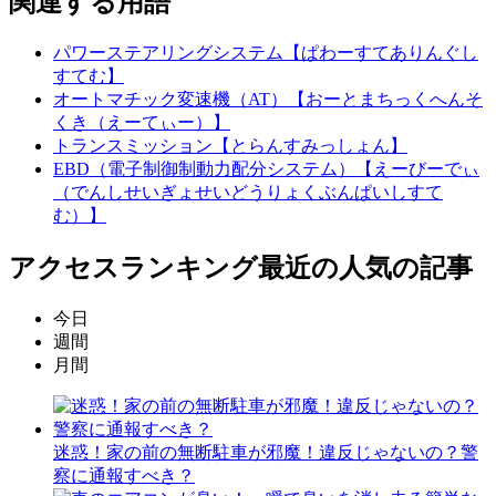
関連する用語
パワーステアリングシステム【ぱわーすてありんぐし
すてむ】
オートマチック変速機（AT）【おーとまちっくへんそ
くき（えーてぃー）】
トランスミッション【とらんすみっしょん】
EBD（電子制御制動力配分システム）【えーびーでぃ
（でんしせいぎょせいどうりょくぶんぱいしすて
む）】
アクセスランキング
最近の人気の記事
今日
週間
月間
迷惑！家の前の無断駐車が邪魔！違反じゃないの？警
察に通報すべき？