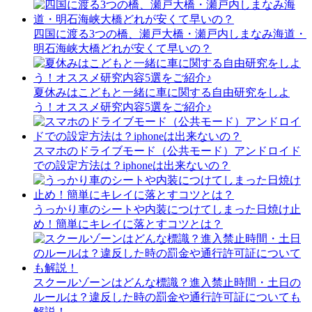
四国に渡る3つの橋、瀬戸大橋・瀬戸内しまなみ海道・
明石海峡大橋どれが安くて早いの？
夏休みはこどもと一緒に車に関する自由研究をしよ
う！オススメ研究内容5選をご紹介♪
スマホのドライブモード（公共モード）アンドロイド
での設定方法は？iphoneは出来ないの？
うっかり車のシートや内装につけてしまった日焼け止
め！簡単にキレイに落とすコツとは？
スクールゾーンはどんな標識？進入禁止時間・土日の
ルールは？違反した時の罰金や通行許可証についても
解説！