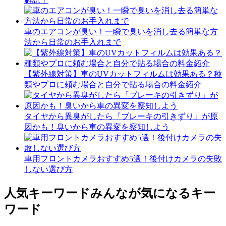
車のエアコンが臭い！一瞬で臭いを消し去る簡単な方
法から日常のお手入れまで
【紫外線対策】車のUVカットフィルムは効果ある？種
類やプロに頼む場合と自分で貼る場合の料金紹介
タイヤから異臭がしたら『ブレーキの引きずり』が原
因かも！臭いから車の異変を察知しよう
車用フロントカメラおすすめ5選！後付けカメラの失敗
しない選び方
人気キーワード
みんなが気になるキー
ワード