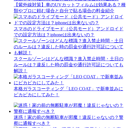
【紫外線対策】車のUVカットフィルムは効果ある？種
類やプロに頼む場合と自分で貼る場合の料金紹介
スマホのドライブモード（公共モード）アンドロイド
での設定方法は？iphoneは出来ないの？
スクールゾーンはどんな標識？進入禁止時間・土日の
ルールは？違反した時の罰金や通行許可証についても
解説！
本格ガラスコーティング「LEO COAT」で新車並みに
ピカピカにしてみた！
迷惑！家の前の無断駐車が邪魔！違反じゃないの？警
察に通報すべき？