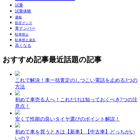
試乗
試乗体験
通報
防災グッズ
青ナンバー
駐車禁止
駐車禁止違反
高くなる
おすすめ記事
最近話題の記事
これで解決！車一括査定のしつこい電話を止める3つの
方法
初めて車売る人へ！これだけは知っておくべき7つの注
意点！
安くて性能の良いタイヤ選びのポイント解説！
初めて車を買うときは【新車】【中古車】どっちがい
いの？