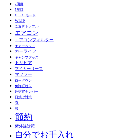
2回目
5年目
10・15モード
WLTP
ご近所トラブル
エアコン
エアコンフィルター
エアーベッド
カーライフ
キャンプグッズ
トリビア
マイカーリース
マフラー
ローダウン
免許証紛失
外交官ナンバー
日焼け対策
春
窓
節約
紫外線対策
自分でお手入れ