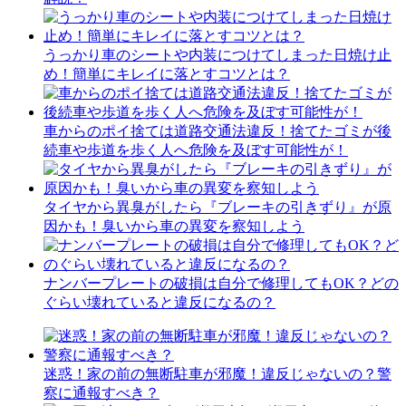
うっかり車のシートや内装につけてしまった日焼け止
め！簡単にキレイに落とすコツとは？
車からのポイ捨ては道路交通法違反！捨てたゴミが後
続車や歩道を歩く人へ危険を及ぼす可能性が！
タイヤから異臭がしたら『ブレーキの引きずり』が原
因かも！臭いから車の異変を察知しよう
ナンバープレートの破損は自分で修理してもOK？どの
ぐらい壊れていると違反になるの？
迷惑！家の前の無断駐車が邪魔！違反じゃないの？警
察に通報すべき？