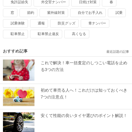
免許証紛失
外交官ナンバー
日焼け対策
春
窓
節約
紫外線対策
自分でお手入れ
試乗
試乗体験
通報
防災グッズ
青ナンバー
駐車禁止
駐車禁止違反
高くなる
おすすめ記事
最近話題の記事
これで解決！車一括査定のしつこい電話を止め
る3つの方法
初めて車売る人へ！これだけは知っておくべき
7つの注意点！
安くて性能の良いタイヤ選びのポイント解説！