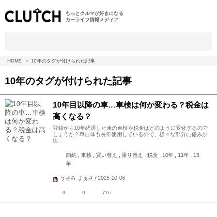
もっとクルマが好きになる
カーライフ情報メディア
HOME
10年のタグが付けられた記事
10年
のタグが付けられた記事
10年目以降の車…車検は何か変わる？税金は
高くなる？
登録から10年経過した車の車検や税金はどのように変化するので
しょうか？車自体も長年使用しているので、様々な部分に傷みが
出…
節約 , 車検 , 買い替え , 乗り替え , 税金 , 10年 , 11年 , 13
年
うさみ まぁさ / 2025-10-06
0
0
716