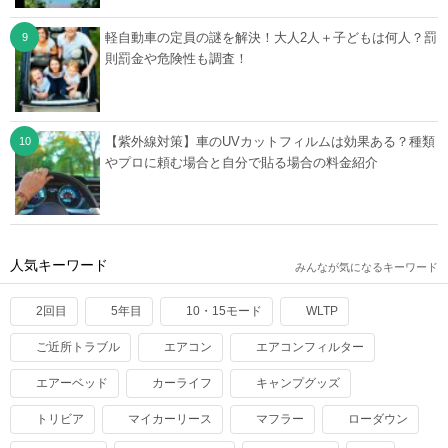
軽自動車の定員の謎を解決！大人2人＋子どもは何人？罰
則罰金や危険性も調査！
【紫外線対策】車のUVカットフィルムは効果ある？種類
やプロに頼む場合と自分で貼る場合の料金紹介
人気キーワード
みんなが気になるキーワード
2回目
5年目
10・15モード
WLTP
ご近所トラブル
エアコン
エアコンフィルター
エアーベッド
カーライフ
キャンプグッズ
トリビア
マイカーリース
マフラー
ローダウン