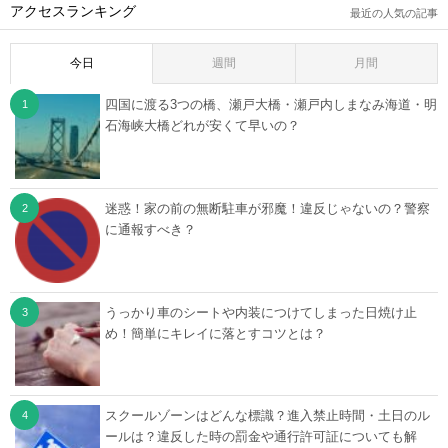
アクセスランキング
最近の人気の記事
今日
週間
月間
四国に渡る3つの橋、瀬戸大橋・瀬戸内しまなみ海道・明
石海峡大橋どれが安くて早いの？
迷惑！家の前の無断駐車が邪魔！違反じゃないの？警察
に通報すべき？
うっかり車のシートや内装につけてしまった日焼け止
め！簡単にキレイに落とすコツとは？
スクールゾーンはどんな標識？進入禁止時間・土日のル
ールは？違反した時の罰金や通行許可証についても解