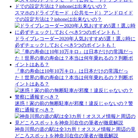
スマホのドライブモード（公共モード）アンドロイド
での設定方法は？iphoneは出来ないの？
ドライブレコーダー2020年人気おすすめ5選！選ぶ時に
必ずチェックしておくべき5つのポイントも！
『車の寿命は10年10万キロ』は日本だけの常識だっ
た！世界の車の寿命は？本当は何年乗れるの？判断ポ
イントはある？
迷惑！家の前の無断駐車が邪魔！違反じゃないの？警
察に通報すべき？
神奈川県の道の駅は全3カ所！オススメ情報と周辺の見
どころスポットを神奈川在住の筆者が徹底解説