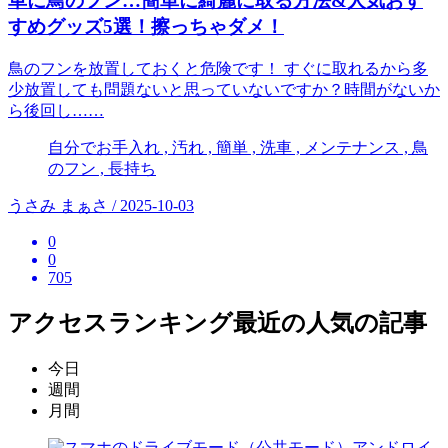
車に鳥のフン…簡単に綺麗に取る方法&人気おす
すめグッズ5選！擦っちゃダメ！
鳥のフンを放置しておくと危険です！ すぐに取れるから多
少放置しても問題ないと思っていないですか？時間がないか
ら後回し……
自分でお手入れ , 汚れ , 簡単 , 洗車 , メンテナンス , 鳥
のフン , 長持ち
うさみ まぁさ / 2025-10-03
0
0
705
アクセスランキング
最近の人気の記事
今日
週間
月間