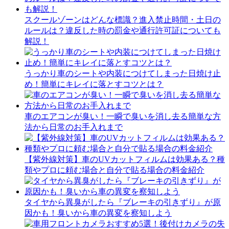
スクールゾーンはどんな標識？進入禁止時間・土日の
ルールは？違反した時の罰金や通行許可証についても
解説！
うっかり車のシートや内装につけてしまった日焼け止
め！簡単にキレイに落とすコツとは？
車のエアコンが臭い！一瞬で臭いを消し去る簡単な方
法から日常のお手入れまで
【紫外線対策】車のUVカットフィルムは効果ある？種
類やプロに頼む場合と自分で貼る場合の料金紹介
タイヤから異臭がしたら『ブレーキの引きずり』が原
因かも！臭いから車の異変を察知しよう