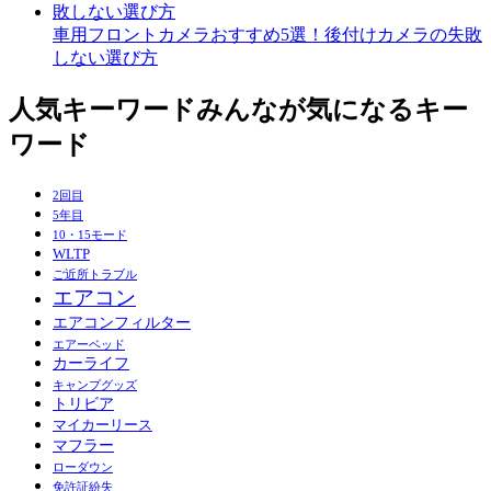
車用フロントカメラおすすめ5選！後付けカメラの失敗
しない選び方
人気キーワード
みんなが気になるキー
ワード
2回目
5年目
10・15モード
WLTP
ご近所トラブル
エアコン
エアコンフィルター
エアーベッド
カーライフ
キャンプグッズ
トリビア
マイカーリース
マフラー
ローダウン
免許証紛失