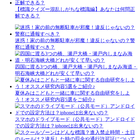
【標識クイズー混乱しがちな標識編】あなたは何問正
解できる？
迷惑！家の前の無断駐車が邪魔！違反じゃないの？警
察に通報すべき？
四国に渡る3つの橋、瀬戸大橋・瀬戸内しまなみ海道・
明石海峡大橋どれが安くて早いの？
夏休みはこどもと一緒に車に関する自由研究をしよ
う！オススメ研究内容5選をご紹介♪
スマホのドライブモード（公共モード）アンドロイド
での設定方法は？iphoneは出来ないの？