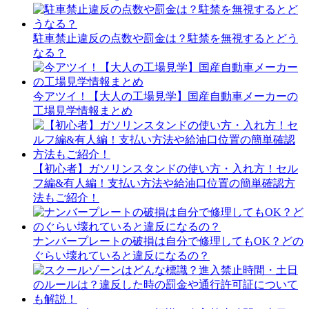
駐車禁止違反の点数や罰金は？駐禁を無視するとどう
なる？
今アツイ！【大人の工場見学】国産自動車メーカーの
工場見学情報まとめ
【初心者】ガソリンスタンドの使い方・入れ方！セル
フ編&有人編！支払い方法や給油口位置の簡単確認方
法もご紹介！
ナンバープレートの破損は自分で修理してもOK？どの
ぐらい壊れていると違反になるの？