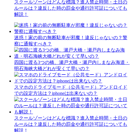
スクールゾーンはどんな標識？進入禁止時間・土日の
ルールは？違反した時の罰金や通行許可証についても
解説！
迷惑！家の前の無断駐車が邪魔！違反じゃないの？警
察に通報すべき？
四国に渡る3つの橋、瀬戸大橋・瀬戸内しまなみ海道・
明石海峡大橋どれが安くて早いの？
スマホのドライブモード（公共モード）アンドロイド
での設定方法は？iphoneは出来ないの？
スクールゾーンはどんな標識？進入禁止時間・土日の
ルールは？違反した時の罰金や通行許可証についても
解説！