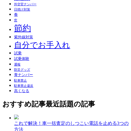
外交官ナンバー
日焼け対策
春
窓
節約
紫外線対策
自分でお手入れ
試乗
試乗体験
通報
防災グッズ
青ナンバー
駐車禁止
駐車禁止違反
高くなる
おすすめ記事
最近話題の記事
これで解決！車一括査定のしつこい電話を止める3つの
方法