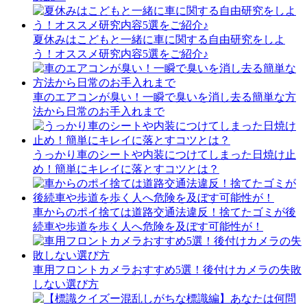
夏休みはこどもと一緒に車に関する自由研究をしよ
う！オススメ研究内容5選をご紹介♪
車のエアコンが臭い！一瞬で臭いを消し去る簡単な方
法から日常のお手入れまで
うっかり車のシートや内装につけてしまった日焼け止
め！簡単にキレイに落とすコツとは？
車からのポイ捨ては道路交通法違反！捨てたゴミが後
続車や歩道を歩く人へ危険を及ぼす可能性が！
車用フロントカメラおすすめ5選！後付けカメラの失敗
しない選び方