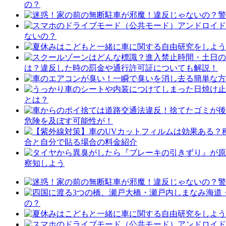
の？
ないの？
は？違反した時の罰金や通行許可証についても解説！
とは？
危険を及ぼす可能性が！
合と自分で貼る場合の料金紹介
察知しよう
の？