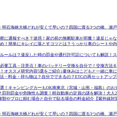
四国に渡る3つの橋、瀬
迷惑！家の前の無断駐車が邪魔！違反じゃな
うっかり車のシートや内
ス
車のバッテリー交換を自分で！交換方法６
夏休みはこどもと一緒に車に
ETCの再セットアッ
南東北（宮城・山形・福島）のおす
軽自動車の定員の謎を解決！大人
【紫外線対
四国に渡る3つの橋、瀬