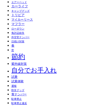
エアーベッド
カーライフ
キャンプグッズ
トリビア
マイカーリース
マフラー
ローダウン
免許証紛失
外交官ナンバー
日焼け対策
春
窓
節約
紫外線対策
自分でお手入れ
試乗
試乗体験
通報
防災グッズ
青ナンバー
駐車禁止
駐車禁止違反