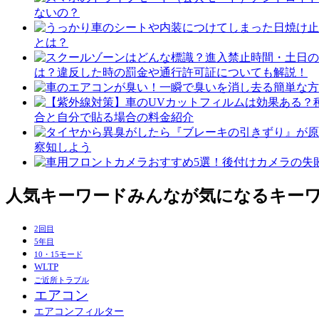
ないの？
とは？
は？違反した時の罰金や通行許可証についても解説！
合と自分で貼る場合の料金紹介
察知しよう
人気キーワード
みんなが気になるキー
2回目
5年目
10・15モード
WLTP
ご近所トラブル
エアコン
エアコンフィルター