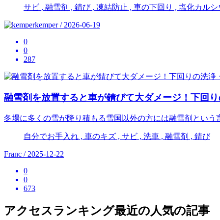
サビ , 融雪剤 , 錆び , 凍結防止 , 車の下回り , 塩化カ
kemper / 2026-06-19
0
0
287
融雪剤を放置すると車が錆びて大ダメージ！下回り
冬場に多くの雪が降り積もる雪国以外の方には融雪剤という
自分でお手入れ , 車のキズ , サビ , 洗車 , 融雪剤 , 錆び
Franc / 2025-12-22
0
0
673
アクセスランキング
最近の人気の記事