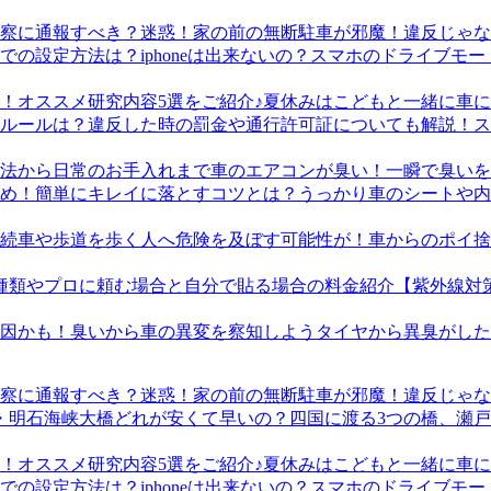
迷惑！家の前の無断駐車が邪魔！違反じゃな
スマホのドライブモード
夏休みはこどもと一緒に車に
ス
車のエアコンが臭い！一瞬で臭いを
うっかり車のシートや内
車からのポイ捨
【紫外線対
タイヤから異臭がした
迷惑！家の前の無断駐車が邪魔！違反じゃな
四国に渡る3つの橋、瀬
夏休みはこどもと一緒に車に
スマホのドライブモード