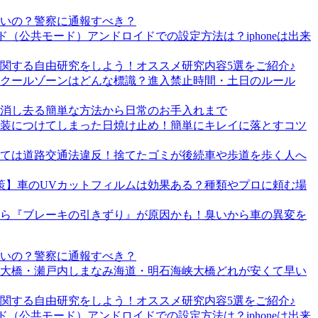
いの？警察に通報すべき？
（公共モード）アンドロイドでの設定方法は？iphoneは出来
関する自由研究をしよう！オススメ研究内容5選をご紹介♪
クールゾーンはどんな標識？進入禁止時間・土日のルール
消し去る簡単な方法から日常のお手入れまで
装につけてしまった日焼け止め！簡単にキレイに落とすコツ
ては道路交通法違反！捨てたゴミが後続車や歩道を歩く人へ
策】車のUVカットフィルムは効果ある？種類やプロに頼む場
ら『ブレーキの引きずり』が原因かも！臭いから車の異変を
いの？警察に通報すべき？
戸大橋・瀬戸内しまなみ海道・明石海峡大橋どれが安くて早い
関する自由研究をしよう！オススメ研究内容5選をご紹介♪
（公共モード）アンドロイドでの設定方法は？iphoneは出来