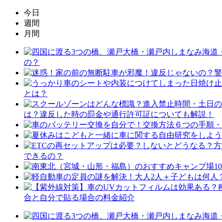
今日
週間
月間
の？
とは？
は？違反した時の罰金や通行許可証についても解説！
できるの？
合と自分で貼る場合の料金紹介