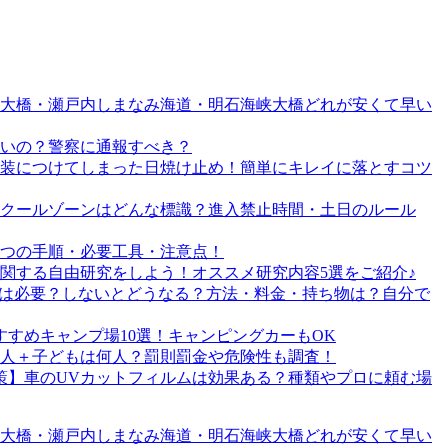
戸大橋・瀬戸内しまなみ海道・明石海峡大橋どれが安くて早い
いの？警察に通報すべき？
装につけてしまった日焼け止め！簡単にキレイに落とすコツ
クールゾーンはどんな標識？進入禁止時間・土日のルール
つの手順・必要工具・注意点！
関する自由研究をしよう！オススメ研究内容5選をご紹介♪
プは必要？しないとどうなる？方法・料金・持ち物は？自分で
すめキャンプ場10選！キャンピングカーもOK
2人＋子どもは何人？罰則罰金や危険性も調査！
策】車のUVカットフィルムは効果ある？種類やプロに頼む場
戸大橋・瀬戸内しまなみ海道・明石海峡大橋どれが安くて早い