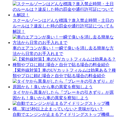
スクールゾーンはどんな標識？進入禁止時間・土日の
ルールは？違反した時の罰金や通行許可証についても
解説！
車のエアコンが臭い！一瞬で臭いを消し去る簡単な方
法から日常のお手入れまで
【紫外線対策】車のUVカットフィルムは効果ある？種
類やプロに頼む場合と自分で貼る場合の料金紹介
タイヤから異臭がしたら『ブレーキの引きずり』が原
因かも！臭いから車の異変を察知しよう
自動でエンジンが止まるアイドリングストップ機構…