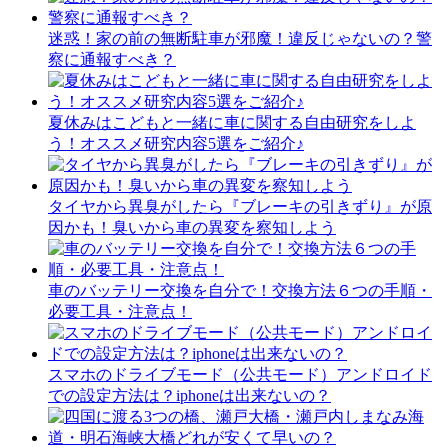
迷惑！家の前の無断駐車が邪魔！違反じゃないの？警
察に通報すべき？
夏休みはこどもと一緒に車に関する自由研究をしよ
う！オススメ研究内容5選をご紹介♪
タイヤから異臭がしたら『ブレーキの引きずり』が原
因かも！臭いから車の異変を察知しよう
車のバッテリー交換を自分で！交換方法６つの手順・
必要工具・注意点！
スマホのドライブモード（公共モード）アンドロイド
での設定方法は？iphoneは出来ないの？