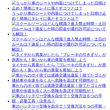
うっかり車のシートや内装につけてしまった日焼け止
め！簡単にキレイに落とすコツとは？
スクールゾーンはどんな標識？進入禁止時間・土日の
ルールは？違反した時の罰金や通行許可証についても
解説！
タイヤから異臭がしたら『ブレーキの引きずり』が原
因かも！臭いから車の異変を察知しよう
車からのポイ捨ては道路交通法違反！捨てたゴミが後
続車や歩道を歩く人へ危険を及ぼす可能性が！
車のバッテリー交換を自分で！交換方法６つの手順・