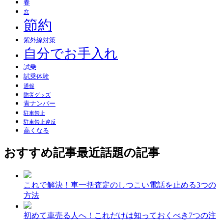
春
窓
節約
紫外線対策
自分でお手入れ
試乗
試乗体験
通報
防災グッズ
青ナンバー
駐車禁止
駐車禁止違反
高くなる
おすすめ記事
最近話題の記事
これで解決！車一括査定のしつこい電話を止める3つの
方法
初めて車売る人へ！これだけは知っておくべき7つの注