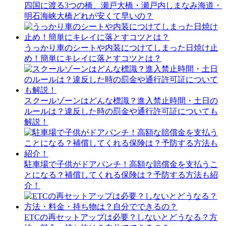
四国に渡る3つの橋、瀬戸大橋・瀬戸内しまなみ海道・
明石海峡大橋どれが安くて早いの？
うっかり車のシートや内装につけてしまった日焼け止
め！簡単にキレイに落とすコツとは？
スクールゾーンはどんな標識？進入禁止時間・土日の
ルールは？違反した時の罰金や通行許可証についても
解説！
駐車場で子供がドアパンチ！高額な賠償金を支払うこ
とになる？補償してくれる保険は？予防する方法も紹
介！
ETCの再セットアップは必要？しないとどうなる？方