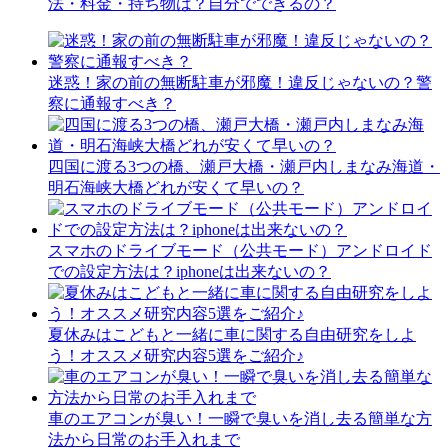
法・料金・持ち物は？自分でできるの？
迷惑！家の前の無断駐車が邪魔！違反じゃないの？警
察に通報すべき？
四国に渡る3つの橋、瀬戸大橋・瀬戸内しまなみ海道・
明石海峡大橋どれが安くて早いの？
スマホのドライブモード（公共モード）アンドロイド
での設定方法は？iphoneは出来ないの？
夏休みはこどもと一緒に車に関する自由研究をしよ
う！オススメ研究内容5選をご紹介♪
車のエアコンが臭い！一瞬で臭いを消し去る簡単な方
法から日常のお手入れまで