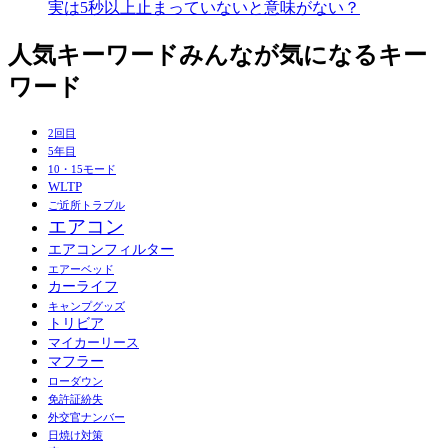
実は5秒以上止まっていないと意味がない？
人気キーワード
みんなが気になるキー
ワード
2回目
5年目
10・15モード
WLTP
ご近所トラブル
エアコン
エアコンフィルター
エアーベッド
カーライフ
キャンプグッズ
トリビア
マイカーリース
マフラー
ローダウン
免許証紛失
外交官ナンバー
日焼け対策