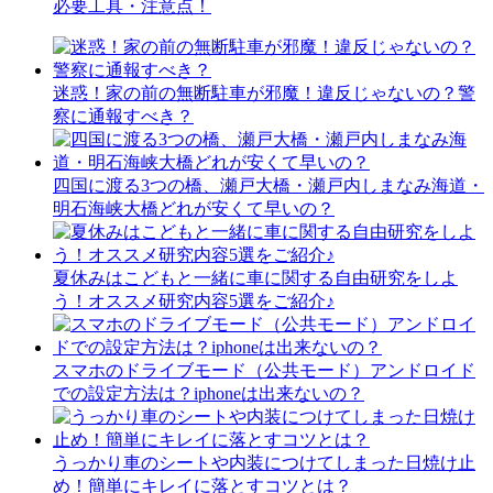
必要工具・注意点！
迷惑！家の前の無断駐車が邪魔！違反じゃないの？警
察に通報すべき？
四国に渡る3つの橋、瀬戸大橋・瀬戸内しまなみ海道・
明石海峡大橋どれが安くて早いの？
夏休みはこどもと一緒に車に関する自由研究をしよ
う！オススメ研究内容5選をご紹介♪
スマホのドライブモード（公共モード）アンドロイド
での設定方法は？iphoneは出来ないの？
うっかり車のシートや内装につけてしまった日焼け止
め！簡単にキレイに落とすコツとは？