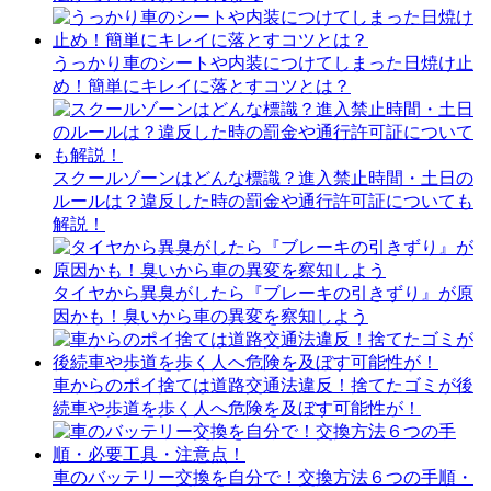
うっかり車のシートや内装につけてしまった日焼け止
め！簡単にキレイに落とすコツとは？
スクールゾーンはどんな標識？進入禁止時間・土日の
ルールは？違反した時の罰金や通行許可証についても
解説！
タイヤから異臭がしたら『ブレーキの引きずり』が原
因かも！臭いから車の異変を察知しよう
車からのポイ捨ては道路交通法違反！捨てたゴミが後
続車や歩道を歩く人へ危険を及ぼす可能性が！
車のバッテリー交換を自分で！交換方法６つの手順・