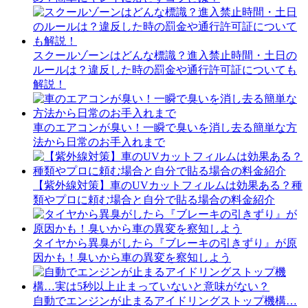
スクールゾーンはどんな標識？進入禁止時間・土日の
ルールは？違反した時の罰金や通行許可証についても
解説！
車のエアコンが臭い！一瞬で臭いを消し去る簡単な方
法から日常のお手入れまで
【紫外線対策】車のUVカットフィルムは効果ある？種
類やプロに頼む場合と自分で貼る場合の料金紹介
タイヤから異臭がしたら『ブレーキの引きずり』が原
因かも！臭いから車の異変を察知しよう
自動でエンジンが止まるアイドリングストップ機構…