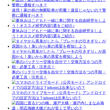
迷惑！家の前の無断駐車が邪魔！違反じゃないの？警
察に通報すべき？
夏休みはこどもと一緒に車に関する自由研究をしよ
う！オススメ研究内容5選をご紹介♪
タイヤから異臭がしたら『ブレーキの引きずり』が原
因かも！臭いから車の異変を察知しよう
車のバッテリー交換を自分で！交換方法６つの手順・
必要工具・注意点！
スマホのドライブモード（公共モード）アンドロイド
での設定方法は？iphoneは出来ないの？