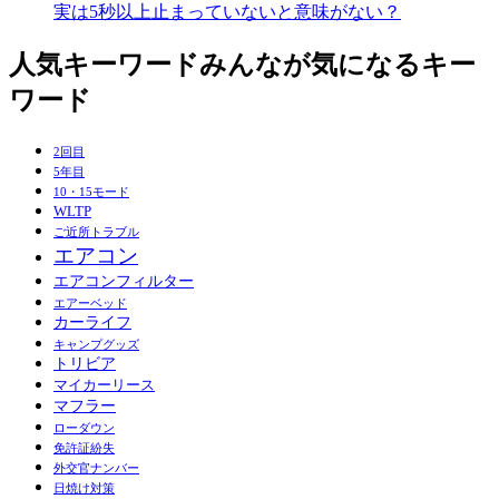
実は5秒以上止まっていないと意味がない？
人気キーワード
みんなが気になるキー
ワード
2回目
5年目
10・15モード
WLTP
ご近所トラブル
エアコン
エアコンフィルター
エアーベッド
カーライフ
キャンプグッズ
トリビア
マイカーリース
マフラー
ローダウン
免許証紛失
外交官ナンバー
日焼け対策