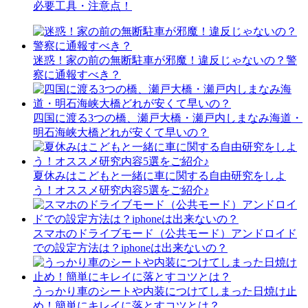
必要工具・注意点！
迷惑！家の前の無断駐車が邪魔！違反じゃないの？警
察に通報すべき？
四国に渡る3つの橋、瀬戸大橋・瀬戸内しまなみ海道・
明石海峡大橋どれが安くて早いの？
夏休みはこどもと一緒に車に関する自由研究をしよ
う！オススメ研究内容5選をご紹介♪
スマホのドライブモード（公共モード）アンドロイド
での設定方法は？iphoneは出来ないの？
うっかり車のシートや内装につけてしまった日焼け止
め！簡単にキレイに落とすコツとは？