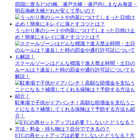
四国に渡る3つの橋、瀬戸大橋・瀬戸内しまなみ海道・
明石海峡大橋どれが安くて早いの？
うっかり車のシートや内装につけてしまった日焼け止
め！簡単にキレイに落とすコツとは？
スクールゾーンはどんな標識？進入禁止時間・土日の
ルールは？違反した時の罰金や通行許可証についても
解説！
駐車場で子供がドアパンチ！高額な賠償金を支払うこ
とになる？補償してくれる保険は？予防する方法も紹
介！
ETCの再セットアップは必要？しないとどうなる？方