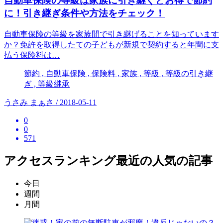
自動車保険の等級は家族に引き継ぐとお得で節約
に！引き継ぎ条件や方法をチェック！
自動車保険の等級を家族間で引き継げることを知っています
か？免許を取得したての子どもが新規で契約すると年間に支
払う保険料は…
節約 , 自動車保険 , 保険料 , 家族 , 等級 , 等級の引き継
ぎ , 等級継承
うさみ まぁさ / 2018-05-11
0
0
571
アクセスランキング
最近の人気の記事
今日
週間
月間