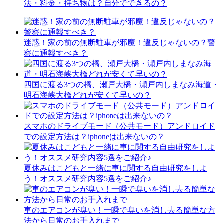
法・料金・持ち物は？自分でできるの？
迷惑！家の前の無断駐車が邪魔！違反じゃないの？警
察に通報すべき？
四国に渡る3つの橋、瀬戸大橋・瀬戸内しまなみ海道・
明石海峡大橋どれが安くて早いの？
スマホのドライブモード（公共モード）アンドロイド
での設定方法は？iphoneは出来ないの？
夏休みはこどもと一緒に車に関する自由研究をしよ
う！オススメ研究内容5選をご紹介♪
車のエアコンが臭い！一瞬で臭いを消し去る簡単な方
法から日常のお手入れまで