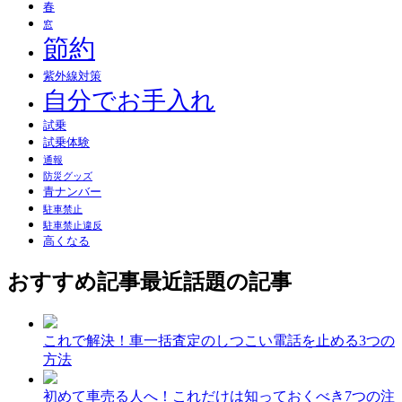
春
窓
節約
紫外線対策
自分でお手入れ
試乗
試乗体験
通報
防災グッズ
青ナンバー
駐車禁止
駐車禁止違反
高くなる
おすすめ記事
最近話題の記事
これで解決！車一括査定のしつこい電話を止める3つの
方法
初めて車売る人へ！これだけは知っておくべき7つの注