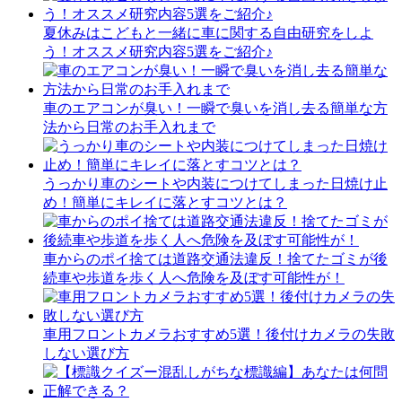
夏休みはこどもと一緒に車に関する自由研究をしよ
う！オススメ研究内容5選をご紹介♪
車のエアコンが臭い！一瞬で臭いを消し去る簡単な方
法から日常のお手入れまで
うっかり車のシートや内装につけてしまった日焼け止
め！簡単にキレイに落とすコツとは？
車からのポイ捨ては道路交通法違反！捨てたゴミが後
続車や歩道を歩く人へ危険を及ぼす可能性が！
車用フロントカメラおすすめ5選！後付けカメラの失敗
しない選び方