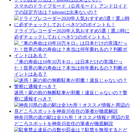
スマホのドライブモード（公共モード）アンドロイド
での設定方法は？iphoneは出来ないの？
ドライブレコーダー2020年人気おすすめ5選！選ぶ時に
必ずチェックしておくべき5つのポイントも！
『車の寿命は10年10万キロ』は日本だけの常識だっ
た！世界の車の寿命は？本当は何年乗れるの？判断ポ
イントはある？
迷惑！家の前の無断駐車が邪魔！違反じゃないの？警
察に通報すべき？
神奈川県の道の駅は全3カ所！オススメ情報と周辺の見
どころスポットを神奈川在住の筆者が徹底解説