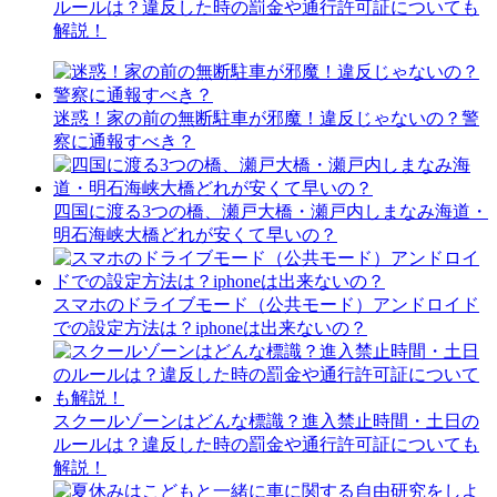
ルールは？違反した時の罰金や通行許可証についても
解説！
迷惑！家の前の無断駐車が邪魔！違反じゃないの？警
察に通報すべき？
四国に渡る3つの橋、瀬戸大橋・瀬戸内しまなみ海道・
明石海峡大橋どれが安くて早いの？
スマホのドライブモード（公共モード）アンドロイド
での設定方法は？iphoneは出来ないの？
スクールゾーンはどんな標識？進入禁止時間・土日の
ルールは？違反した時の罰金や通行許可証についても
解説！