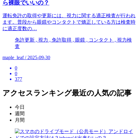
ら裸眼でいいの？
運転免許の取得や更新には、視力に関する適正検査が行われ
ます。普段から眼鏡やコンタクトで矯正している方は検査時
に適正度数の…
免許更新 , 視力 , 免許取得 , 眼鏡 , コンタクト , 視力検
査
maple_leaf / 2025-09-30
0
0
377
アクセスランキング
最近の人気の記事
今日
週間
月間