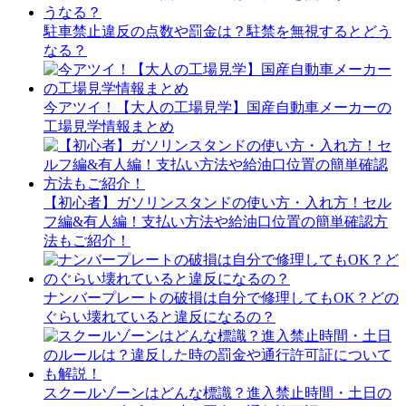
駐車禁止違反の点数や罰金は？駐禁を無視するとどう
なる？
今アツイ！【大人の工場見学】国産自動車メーカーの
工場見学情報まとめ
【初心者】ガソリンスタンドの使い方・入れ方！セル
フ編&有人編！支払い方法や給油口位置の簡単確認方
法もご紹介！
ナンバープレートの破損は自分で修理してもOK？どの
ぐらい壊れていると違反になるの？
スクールゾーンはどんな標識？進入禁止時間・土日の