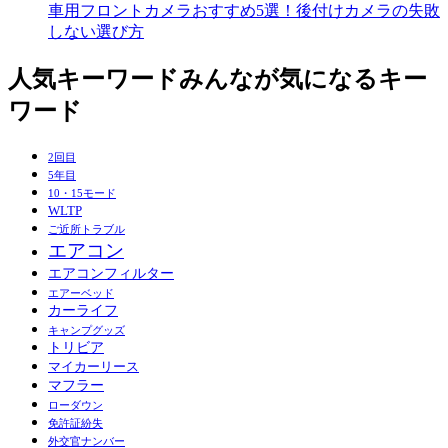
車用フロントカメラおすすめ5選！後付けカメラの失敗
しない選び方
人気キーワード
みんなが気になるキー
ワード
2回目
5年目
10・15モード
WLTP
ご近所トラブル
エアコン
エアコンフィルター
エアーベッド
カーライフ
キャンプグッズ
トリビア
マイカーリース
マフラー
ローダウン
免許証紛失
外交官ナンバー