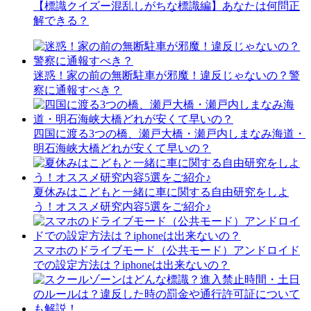
【標識クイズー混乱しがちな標識編】あなたは何問正
解できる？
迷惑！家の前の無断駐車が邪魔！違反じゃないの？警
察に通報すべき？
四国に渡る3つの橋、瀬戸大橋・瀬戸内しまなみ海道・
明石海峡大橋どれが安くて早いの？
夏休みはこどもと一緒に車に関する自由研究をしよ
う！オススメ研究内容5選をご紹介♪
スマホのドライブモード（公共モード）アンドロイド
での設定方法は？iphoneは出来ないの？