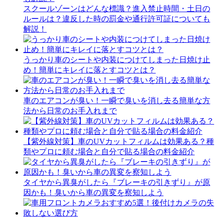
スクールゾーンはどんな標識？進入禁止時間・土日の
ルールは？違反した時の罰金や通行許可証についても
解説！
うっかり車のシートや内装につけてしまった日焼け止
め！簡単にキレイに落とすコツとは？
車のエアコンが臭い！一瞬で臭いを消し去る簡単な方
法から日常のお手入れまで
【紫外線対策】車のUVカットフィルムは効果ある？種
類やプロに頼む場合と自分で貼る場合の料金紹介
タイヤから異臭がしたら『ブレーキの引きずり』が原
因かも！臭いから車の異変を察知しよう