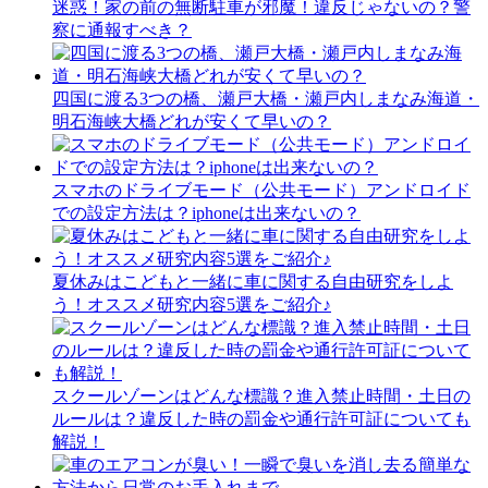
迷惑！家の前の無断駐車が邪魔！違反じゃないの？警
察に通報すべき？
四国に渡る3つの橋、瀬戸大橋・瀬戸内しまなみ海道・
明石海峡大橋どれが安くて早いの？
スマホのドライブモード（公共モード）アンドロイド
での設定方法は？iphoneは出来ないの？
夏休みはこどもと一緒に車に関する自由研究をしよ
う！オススメ研究内容5選をご紹介♪
スクールゾーンはどんな標識？進入禁止時間・土日の
ルールは？違反した時の罰金や通行許可証についても
解説！