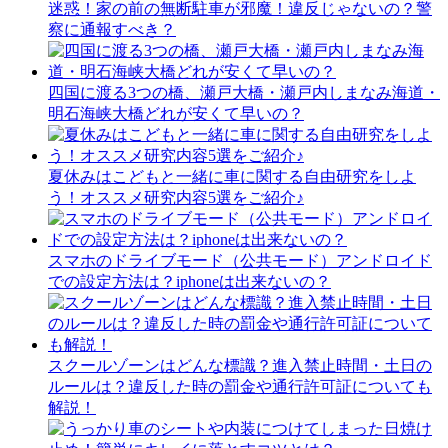
迷惑！家の前の無断駐車が邪魔！違反じゃないの？警
察に通報すべき？
四国に渡る3つの橋、瀬戸大橋・瀬戸内しまなみ海道・
明石海峡大橋どれが安くて早いの？
夏休みはこどもと一緒に車に関する自由研究をしよ
う！オススメ研究内容5選をご紹介♪
スマホのドライブモード（公共モード）アンドロイド
での設定方法は？iphoneは出来ないの？
スクールゾーンはどんな標識？進入禁止時間・土日の
ルールは？違反した時の罰金や通行許可証についても
解説！