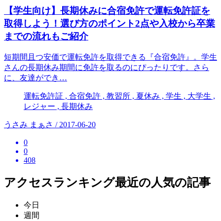
【学生向け】長期休みに合宿免許で運転免許証を
取得しよう！選び方のポイント2点や入校から卒業
までの流れもご紹介
短期間且つ安価で運転免許を取得できる『合宿免許』。学生
さんの長期休み期間に免許を取るのにぴったりです。さら
に、友達ができ…
運転免許証 , 合宿免許 , 教習所 , 夏休み , 学生 , 大学生 ,
レジャー , 長期休み
うさみ まぁさ / 2017-06-20
0
0
408
アクセスランキング
最近の人気の記事
今日
週間