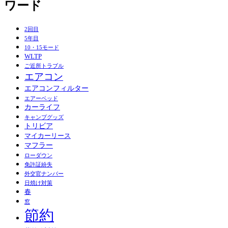
ワード
2回目
5年目
10・15モード
WLTP
ご近所トラブル
エアコン
エアコンフィルター
エアーベッド
カーライフ
キャンプグッズ
トリビア
マイカーリース
マフラー
ローダウン
免許証紛失
外交官ナンバー
日焼け対策
春
窓
節約