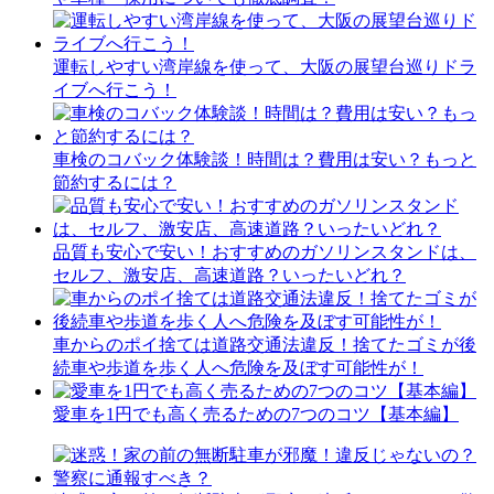
運転しやすい湾岸線を使って、大阪の展望台巡りドラ
イブへ行こう！
車検のコバック体験談！時間は？費用は安い？もっと
節約するには？
品質も安心で安い！おすすめのガソリンスタンドは、
セルフ、激安店、高速道路？いったいどれ？
車からのポイ捨ては道路交通法違反！捨てたゴミが後
続車や歩道を歩く人へ危険を及ぼす可能性が！
愛車を1円でも高く売るための7つのコツ【基本編】