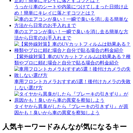
うっかり車のシートや内装につけてしまった日焼け止
め！簡単にキレイに落とすコツとは？
車のエアコンが臭い！一瞬で臭いを消し去る簡単な方
法から日常のお手入れまで
【紫外線対策】車のUVカットフィルムは効果ある？種
類やプロに頼む場合と自分で貼る場合の料金紹介
車用フロントカメラおすすめ5選！後付けカメラの失敗
しない選び方
タイヤから異臭がしたら『ブレーキの引きずり』が原
因かも！臭いから車の異変を察知しよう
人気キーワード
みんなが気になるキー