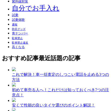
紫外線対策
自分でお手入れ
試乗
試乗体験
通報
防災グッズ
青ナンバー
駐車禁止
駐車禁止違反
高くなる
おすすめ記事
最近話題の記事
これで解決！車一括査定のしつこい電話を止める3つの
方法
初めて車売る人へ！これだけは知っておくべき7つの注
意点！
安くて性能の良いタイヤ選びのポイント解説！