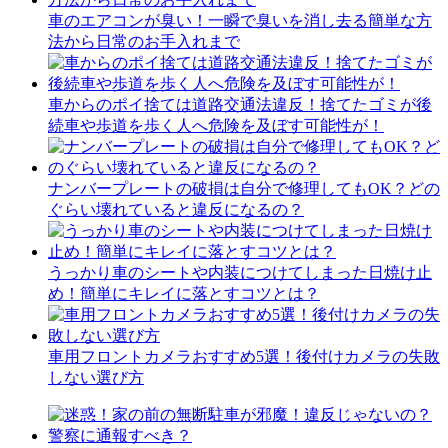
車のエアコンが臭い！一瞬で臭いを消し去る簡単な方
法から日常のお手入れまで
車からのポイ捨ては道路交通法違反！捨てたゴミが後
続車や歩道を歩く人へ危険を及ぼす可能性が！
ナンバープレートの破損は自分で修理してもOK？どの
ぐらい壊れていると違反になるの？
うっかり車のシートや内装につけてしまった日焼け止
め！簡単にキレイに落とすコツとは？
車用フロントカメラおすすめ5選！後付けカメラの失敗
しない選び方