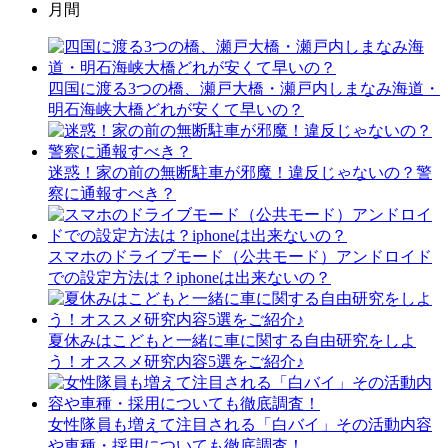
月間
四国に渡る3つの橋、瀬戸大橋・瀬戸内しまなみ海道・
明石海峡大橋どれが安くて早いの？
迷惑！家の前の無断駐車が邪魔！違反じゃないの？警
察に通報すべき？
スマホのドライブモード（公共モード）アンドロイド
での設定方法は？iphoneは出来ないの？
夏休みはこどもと一緒に車に関する自由研究をしよ
う！オススメ研究内容5選をご紹介♪
女性隊員も増えて注目される「白バイ」その活動内容
や車種・採用についても徹底調査！