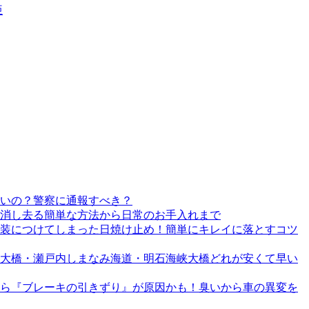
亜
いの？警察に通報すべき？
消し去る簡単な方法から日常のお手入れまで
装につけてしまった日焼け止め！簡単にキレイに落とすコツ
戸大橋・瀬戸内しまなみ海道・明石海峡大橋どれが安くて早い
ら『ブレーキの引きずり』が原因かも！臭いから車の異変を