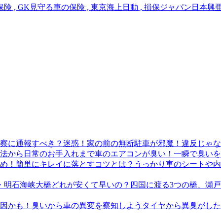
険 , GK見守る車の保険 , 東京海上日動 , 損保ジャパン日本興
迷惑！家の前の無断駐車が邪魔！違反じゃな
車のエアコンが臭い！一瞬で臭いを
うっかり車のシートや内
四国に渡る3つの橋、瀬
タイヤから異臭がした