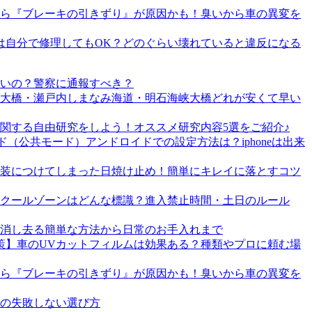
ら『ブレーキの引きずり』が原因かも！臭いから車の異変を
は自分で修理してもOK？どのぐらい壊れていると違反になる
いの？警察に通報すべき？
戸大橋・瀬戸内しまなみ海道・明石海峡大橋どれが安くて早い
関する自由研究をしよう！オススメ研究内容5選をご紹介♪
（公共モード）アンドロイドでの設定方法は？iphoneは出来
装につけてしまった日焼け止め！簡単にキレイに落とすコツ
クールゾーンはどんな標識？進入禁止時間・土日のルール
消し去る簡単な方法から日常のお手入れまで
策】車のUVカットフィルムは効果ある？種類やプロに頼む場
ら『ブレーキの引きずり』が原因かも！臭いから車の異変を
ラの失敗しない選び方