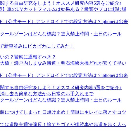
関する自由研究をしよう！オススメ研究内容5選をご紹介♪
策】車のUVカットフィルムは効果ある？種類やプロに頼む場
（公共モード）アンドロイドでの設定方法は？iphoneは出来
クールゾーンはどんな標識？進入禁止時間・土日のルール
T」で新車並みにピカピカにしてみた！
いの？警察に通報すべき？
戸大橋・瀬戸内しまなみ海道・明石海峡大橋どれが安くて早い
（公共モード）アンドロイドでの設定方法は？iphoneは出来
関する自由研究をしよう！オススメ研究内容5選をご紹介♪
消し去る簡単な方法から日常のお手入れまで
クールゾーンはどんな標識？進入禁止時間・土日のルール
装につけてしまった日焼け止め！簡単にキレイに落とすコツ
ては道路交通法違反！捨てたゴミが後続車や歩道を歩く人へ