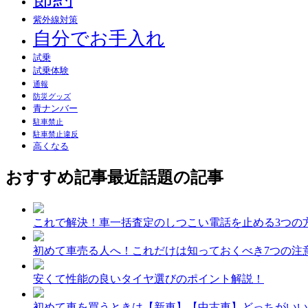
紫外線対策
自分でお手入れ
試乗
試乗体験
通報
防災グッズ
青ナンバー
駐車禁止
駐車禁止違反
高くなる
おすすめ記事
最近話題の記事
これで解決！車一括査定のしつこい電話を止める3つの
初めて車売る人へ！これだけは知っておくべき7つの注
安くて性能の良いタイヤ選びのポイント解説！
初めて車を買うときは【新車】【中古車】どっちがいい