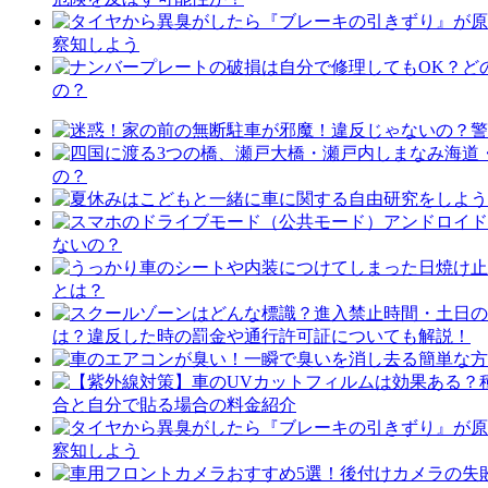
察知しよう
の？
の？
ないの？
とは？
は？違反した時の罰金や通行許可証についても解説！
合と自分で貼る場合の料金紹介
察知しよう