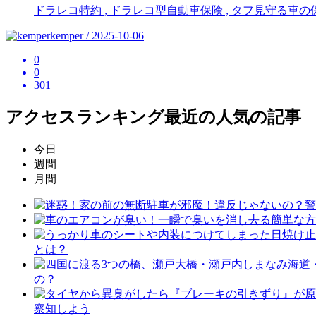
ドラレコ特約 , ドラレコ型自動車保険 , タフ見守る車の保
kemper / 2025-10-06
0
0
301
アクセスランキング
最近の人気の記事
今日
週間
月間
とは？
の？
察知しよう