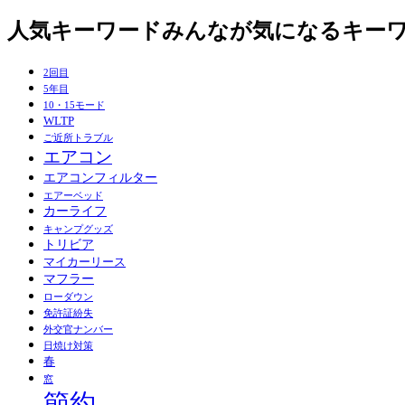
人気キーワード
みんなが気になるキー
2回目
5年目
10・15モード
WLTP
ご近所トラブル
エアコン
エアコンフィルター
エアーベッド
カーライフ
キャンプグッズ
トリビア
マイカーリース
マフラー
ローダウン
免許証紛失
外交官ナンバー
日焼け対策
春
窓
節約