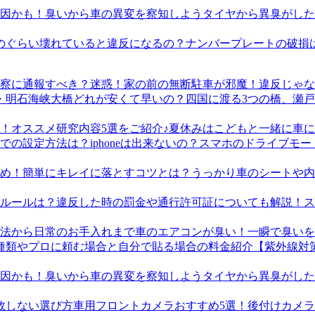
タイヤから異臭がした
ナンバープレートの破損
迷惑！家の前の無断駐車が邪魔！違反じゃな
四国に渡る3つの橋、瀬
夏休みはこどもと一緒に車に
スマホのドライブモード
うっかり車のシートや内
ス
車のエアコンが臭い！一瞬で臭いを
【紫外線対
タイヤから異臭がした
車用フロントカメラおすすめ5選！後付けカメ