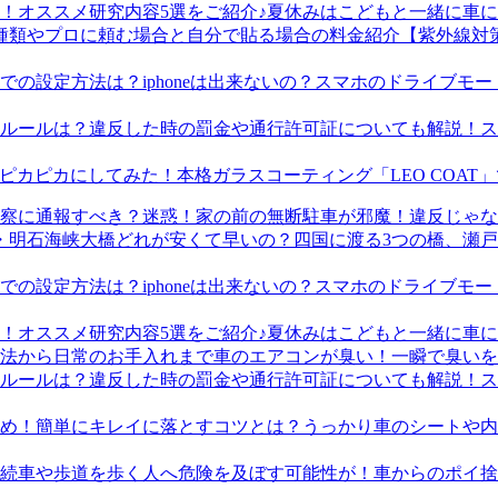
夏休みはこどもと一緒に車に
【紫外線対
スマホのドライブモード
ス
本格ガラスコーティング「LEO COA
迷惑！家の前の無断駐車が邪魔！違反じゃな
四国に渡る3つの橋、瀬
スマホのドライブモード
夏休みはこどもと一緒に車に
車のエアコンが臭い！一瞬で臭いを
ス
うっかり車のシートや内
車からのポイ捨