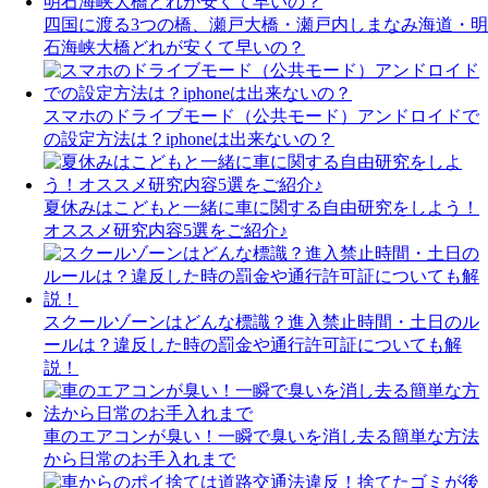
四国に渡る3つの橋、瀬戸大橋・瀬戸内しまなみ海道・明
石海峡大橋どれが安くて早いの？
スマホのドライブモード（公共モード）アンドロイドで
の設定方法は？iphoneは出来ないの？
夏休みはこどもと一緒に車に関する自由研究をしよう！
オススメ研究内容5選をご紹介♪
スクールゾーンはどんな標識？進入禁止時間・土日のル
ールは？違反した時の罰金や通行許可証についても解
説！
車のエアコンが臭い！一瞬で臭いを消し去る簡単な方法
から日常のお手入れまで