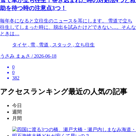
雪で車が立ち往生！巻き込まれた時の対処法4つと救
助を待つ時の注意点3つ！
毎年冬になると立往生のニュースを耳にします。 雪道で立ち
往生してしまった時に、脱出を試みたけどできない…。そんな
ときは…
タイヤ , 雪 , 雪道 , スタック , 立ち往生
うさみ まぁさ / 2026-06-18
0
0
382
アクセスランキング
最近の人気の記事
今日
週間
月間