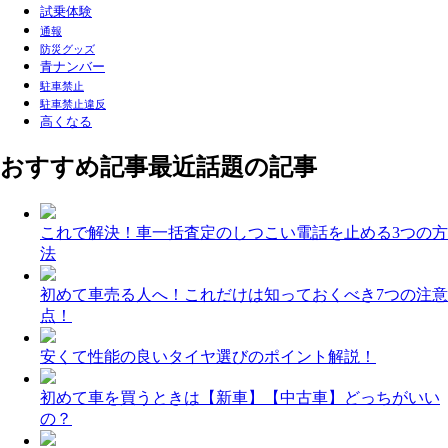
試乗体験
通報
防災グッズ
青ナンバー
駐車禁止
駐車禁止違反
高くなる
おすすめ記事
最近話題の記事
これで解決！車一括査定のしつこい電話を止める3つの方
法
初めて車売る人へ！これだけは知っておくべき7つの注意
点！
安くて性能の良いタイヤ選びのポイント解説！
初めて車を買うときは【新車】【中古車】どっちがいい
の？