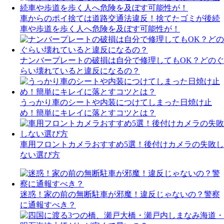
車からのポイ捨ては道路交通法違反！捨てたゴミが後続
車や歩道を歩く人へ危険を及ぼす可能性が！
ナンバープレートの破損は自分で修理してもOK？どのぐ
らい壊れていると違反になるの？
うっかり車のシートや内装につけてしまった日焼け止
め！簡単にキレイに落とすコツとは？
車用フロントカメラおすすめ5選！後付けカメラの失敗し
ない選び方
迷惑！家の前の無断駐車が邪魔！違反じゃないの？警察
に通報すべき？