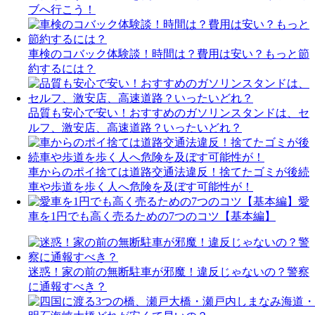
ブへ行こう！
車検のコバック体験談！時間は？費用は安い？もっと節
約するには？
品質も安心で安い！おすすめのガソリンスタンドは、セ
ルフ、激安店、高速道路？いったいどれ？
車からのポイ捨ては道路交通法違反！捨てたゴミが後続
車や歩道を歩く人へ危険を及ぼす可能性が！
愛
車を1円でも高く売るための7つのコツ【基本編】
迷惑！家の前の無断駐車が邪魔！違反じゃないの？警察
に通報すべき？