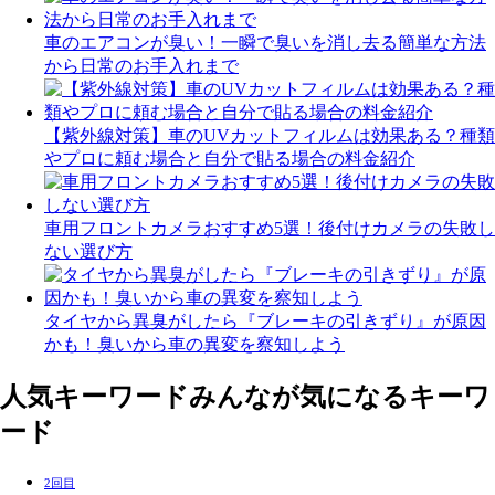
車のエアコンが臭い！一瞬で臭いを消し去る簡単な方法
から日常のお手入れまで
【紫外線対策】車のUVカットフィルムは効果ある？種類
やプロに頼む場合と自分で貼る場合の料金紹介
車用フロントカメラおすすめ5選！後付けカメラの失敗し
ない選び方
タイヤから異臭がしたら『ブレーキの引きずり』が原因
かも！臭いから車の異変を察知しよう
人気キーワード
みんなが気になるキーワ
ード
2回目