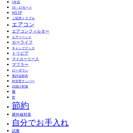
5年目
10・15モード
WLTP
ご近所トラブル
エアコン
エアコンフィルター
エアーベッド
カーライフ
キャンプグッズ
トリビア
マイカーリース
マフラー
ローダウン
免許証紛失
外交官ナンバー
日焼け対策
春
窓
節約
紫外線対策
自分でお手入れ
試乗