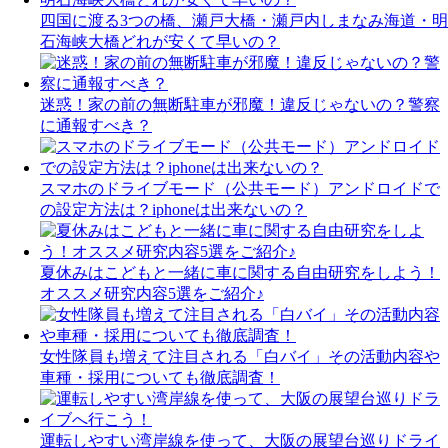
四国に渡る3つの橋、瀬戸大橋・瀬戸内しまなみ海道・明
石海峡大橋どれが安くて早いの？
迷惑！家の前の無断駐車が邪魔！違反じゃないの？警察
に通報すべき？
スマホのドライブモード（公共モード）アンドロイドで
の設定方法は？iphoneは出来ないの？
夏休みはこどもと一緒に車に関する自由研究をしよう！
オススメ研究内容5選をご紹介♪
女性隊員も増えて注目される「白バイ」その活動内容や
車種・採用についても徹底調査！
運転しやすい湾岸線を使って、大阪の展望台巡りドライ