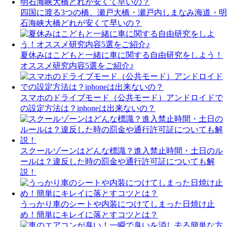
四国に渡る3つの橋、瀬戸大橋・瀬戸内しまなみ海道・明
石海峡大橋どれが安くて早いの？
夏休みはこどもと一緒に車に関する自由研究をしよう！
オススメ研究内容5選をご紹介♪
スマホのドライブモード（公共モード）アンドロイドで
の設定方法は？iphoneは出来ないの？
スクールゾーンはどんな標識？進入禁止時間・土日のル
ールは？違反した時の罰金や通行許可証についても解
説！
うっかり車のシートや内装につけてしまった日焼け止
め！簡単にキレイに落とすコツとは？