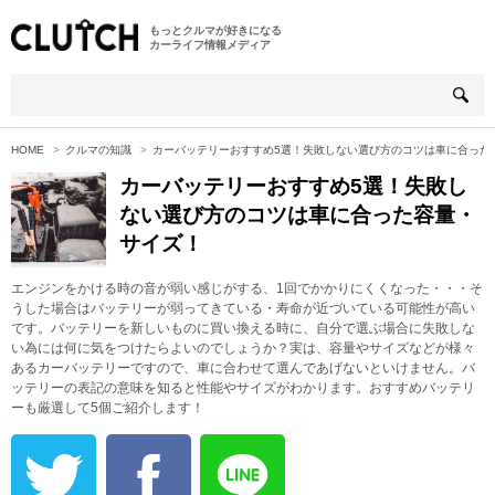
もっとクルマが好きになる
カーライフ情報メディア
HOME
クルマの知識
カーバッテリーおすすめ5選！失敗しない選び方のコツは車に合った
カーバッテリーおすすめ5選！失敗し
ない選び方のコツは車に合った容量・
サイズ！
エンジンをかける時の音が弱い感じがする、1回でかかりにくくなった・・・そ
うした場合はバッテリーが弱ってきている・寿命が近づいている可能性が高い
です。バッテリーを新しいものに買い換える時に、自分で選ぶ場合に失敗しな
い為には何に気をつけたらよいのでしょうか？実は、容量やサイズなどが様々
あるカーバッテリーですので、車に合わせて選んであげないといけません。バ
ッテリーの表記の意味を知ると性能やサイズがわかります。おすすめバッテリ
ーも厳選して5個ご紹介します！