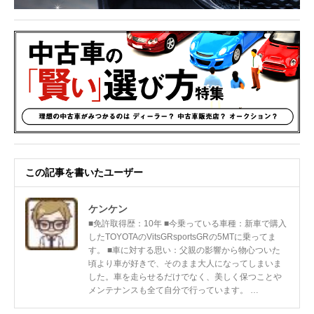
この記事を書いたユーザー
ケンケン
■免許取得歴：10年 ■今乗っている車種：新車で購入
したTOYOTAのVitsGRsportsGRの5MTに乗ってま
す。 ■車に対する思い：父親の影響から物心ついた
頃より車が好きで、そのまま大人になってしまいま
した。車を走らせるだけでなく、美しく保つことや
メンテナンスも全て自分で行っています。 …