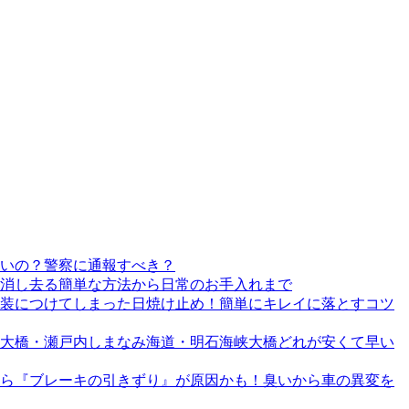
いの？警察に通報すべき？
消し去る簡単な方法から日常のお手入れまで
装につけてしまった日焼け止め！簡単にキレイに落とすコツ
戸大橋・瀬戸内しまなみ海道・明石海峡大橋どれが安くて早い
ら『ブレーキの引きずり』が原因かも！臭いから車の異変を