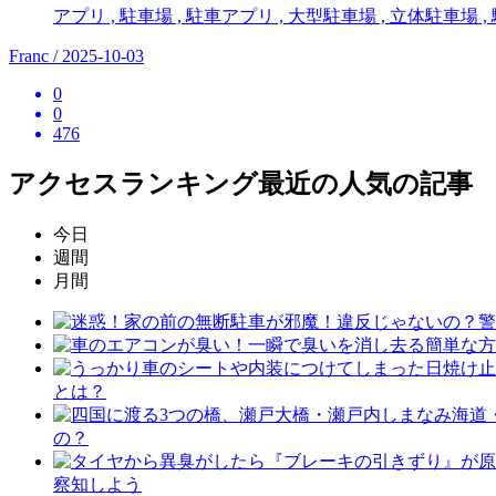
アプリ , 駐車場 , 駐車アプリ , 大型駐車場 , 立体駐車場 ,
Franc / 2025-10-03
0
0
476
アクセスランキング
最近の人気の記事
今日
週間
月間
とは？
の？
察知しよう