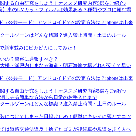
関する自由研究をしよう！オススメ研究内容5選をご紹介♪
策】車のUVカットフィルムは効果ある？種類やプロに頼む場
（公共モード）アンドロイドでの設定方法は？iphoneは出来
クールゾーンはどんな標識？進入禁止時間・土日のルール
T」で新車並みにピカピカにしてみた！
いの？警察に通報すべき？
戸大橋・瀬戸内しまなみ海道・明石海峡大橋どれが安くて早い
（公共モード）アンドロイドでの設定方法は？iphoneは出来
関する自由研究をしよう！オススメ研究内容5選をご紹介♪
消し去る簡単な方法から日常のお手入れまで
クールゾーンはどんな標識？進入禁止時間・土日のルール
装につけてしまった日焼け止め！簡単にキレイに落とすコツ
ては道路交通法違反！捨てたゴミが後続車や歩道を歩く人へ