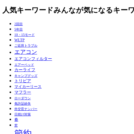
人気キーワード
みんなが気になるキー
2回目
5年目
10・15モード
WLTP
ご近所トラブル
エアコン
エアコンフィルター
エアーベッド
カーライフ
キャンプグッズ
トリビア
マイカーリース
マフラー
ローダウン
免許証紛失
外交官ナンバー
日焼け対策
春
窓
節約