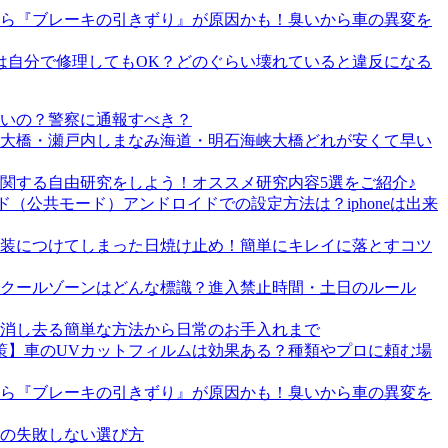
ら『ブレーキの引きずり』が原因かも！臭いから車の異変を
は自分で修理してもOK？どのぐらい壊れていると違反になる
いの？警察に通報すべき？
戸大橋・瀬戸内しまなみ海道・明石海峡大橋どれが安くて早い
関する自由研究をしよう！オススメ研究内容5選をご紹介♪
（公共モード）アンドロイドでの設定方法は？iphoneは出来
装につけてしまった日焼け止め！簡単にキレイに落とすコツ
クールゾーンはどんな標識？進入禁止時間・土日のルール
消し去る簡単な方法から日常のお手入れまで
策】車のUVカットフィルムは効果ある？種類やプロに頼む場
ら『ブレーキの引きずり』が原因かも！臭いから車の異変を
ラの失敗しない選び方