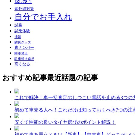
紫外線対策
自分でお手入れ
試乗
試乗体験
通報
防災グッズ
青ナンバー
駐車禁止
駐車禁止違反
高くなる
おすすめ記事
最近話題の記事
これで解決！車一括査定のしつこい電話を止める3つの
初めて車売る人へ！これだけは知っておくべき7つの注
安くて性能の良いタイヤ選びのポイント解説！
初めて車を買うときは【新車】【中古車】どっちがいい