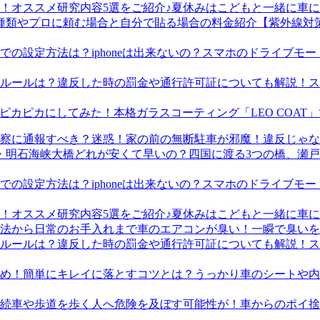
夏休みはこどもと一緒に車に
【紫外線対
スマホのドライブモード
ス
本格ガラスコーティング「LEO COA
迷惑！家の前の無断駐車が邪魔！違反じゃな
四国に渡る3つの橋、瀬
スマホのドライブモード
夏休みはこどもと一緒に車に
車のエアコンが臭い！一瞬で臭いを
ス
うっかり車のシートや内
車からのポイ捨