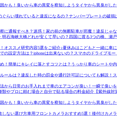
タイヤから異臭がした
ナンバープレートの破損
迷惑！家の前の無断駐車が邪魔！違反じゃな
四国に渡る3つの橋、瀬
夏休みはこどもと一緒に車に
スマホのドライブモード
うっかり車のシートや内
ス
車のエアコンが臭い！一瞬で臭いを
【紫外線対
タイヤから異臭がした
車用フロントカメラおすすめ5選！後付けカメ