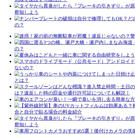
察知しよう
の？
の？
ないの？
とは？
は？違反した時の罰金や通行許可証についても解説！
合と自分で貼る場合の料金紹介
察知しよう