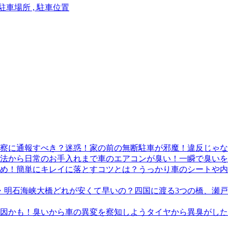
 駐車場所 , 駐車位置
迷惑！家の前の無断駐車が邪魔！違反じゃな
車のエアコンが臭い！一瞬で臭いを
うっかり車のシートや内
四国に渡る3つの橋、瀬
タイヤから異臭がした