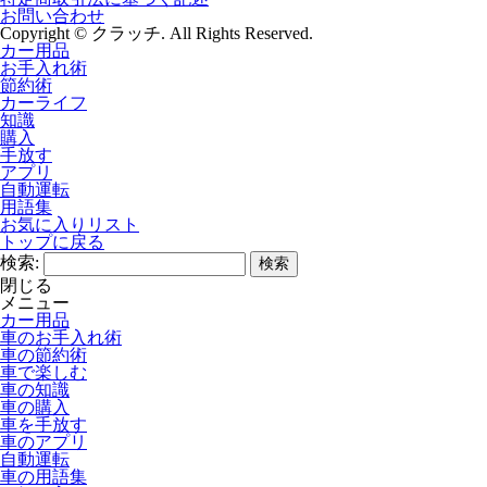
お問い合わせ
Copyright © クラッチ. All Rights Reserved.
カー用品
お手入れ術
節約術
カーライフ
知識
購入
手放す
アプリ
自動運転
用語集
お気に入りリスト
トップに戻る
検索:
閉じる
メニュー
カー用品
車のお手入れ術
車の節約術
車で楽しむ
車の知識
車の購入
車を手放す
車のアプリ
自動運転
車の用語集