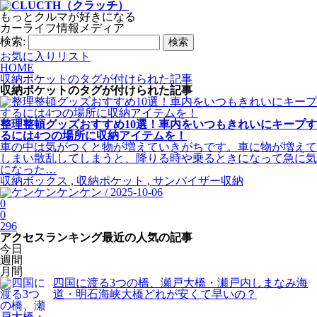
もっとクルマが好きになる
カーライフ情報メディア
検索:
お気に入りリスト
HOME
収納ポケットのタグが付けられた記事
収納ポケット
のタグが付けられた記事
整理整頓グッズおすすめ10選！車内をいつもきれいにキープす
るには4つの場所に収納アイテムを！
車の中は気がつくと物が増えていきがちです。車に物が増えて
しまい散乱してしまうと、降りる時や乗るときになって急に気
になった…
収納ボックス , 収納ポケット , サンバイザー収納
ケンケン / 2025-10-06
0
0
296
アクセスランキング
最近の人気の記事
今日
週間
月間
四国に渡る3つの橋、瀬戸大橋・瀬戸内しまなみ海
道・明石海峡大橋どれが安くて早いの？