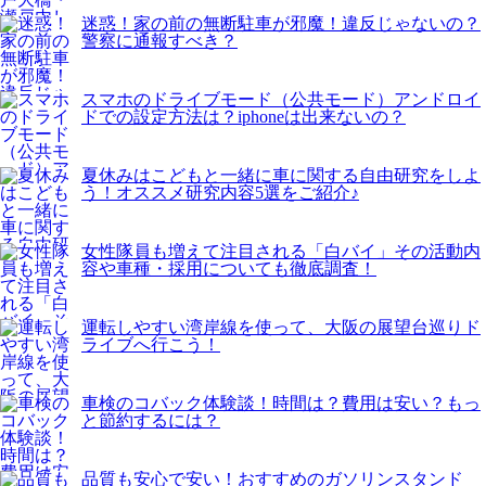
迷惑！家の前の無断駐車が邪魔！違反じゃないの？
警察に通報すべき？
スマホのドライブモード（公共モード）アンドロイ
ドでの設定方法は？iphoneは出来ないの？
夏休みはこどもと一緒に車に関する自由研究をしよ
う！オススメ研究内容5選をご紹介♪
女性隊員も増えて注目される「白バイ」その活動内
容や車種・採用についても徹底調査！
運転しやすい湾岸線を使って、大阪の展望台巡りド
ライブへ行こう！
車検のコバック体験談！時間は？費用は安い？もっ
と節約するには？
品質も安心で安い！おすすめのガソリンスタンド