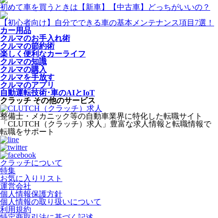
初めて車を買うときは【新車】【中古車】どっちがいいの？
【初心者向け】自分でできる車の基本メンテナンス項目7選！
カー用品
クルマのお手入れ術
クルマの節約術
楽しく便利なカーライフ
クルマの知識
クルマの購入
クルマを手放す
クルマのアプリ
自動運転技術･車のAIとIoT
クラッチ その他のサービス
整備士・メカニック等の自動車業界に特化した転職サイト
「CLUTCH（クラッチ）求人」豊富な求人情報と転職情報で
転職をサポート
クラッチについて
特集
お気に入りリスト
運営会社
個人情報保護方針
個人情報の取り扱いについて
利用規約
特定商取引法に基づく記述