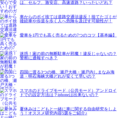
は、セルフ、激安店、高速道路？いったいどれ？
車からのポイ捨ては道路交通法違反！捨てたゴミが
後続車や歩道を歩く人へ危険を及ぼす可能性が！
愛車を1円でも高く売るための7つのコツ【基本編】
迷惑！家の前の無断駐車が邪魔！違反じゃないの？
警察に通報すべき？
四国に渡る3つの橋、瀬戸大橋・瀬戸内しまなみ海
道・明石海峡大橋どれが安くて早いの？
スマホのドライブモード（公共モード）アンドロイ
ドでの設定方法は？iphoneは出来ないの？
夏休みはこどもと一緒に車に関する自由研究をしよ
う！オススメ研究内容5選をご紹介♪