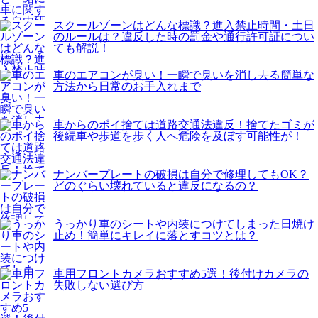
スクールゾーンはどんな標識？進入禁止時間・土日
のルールは？違反した時の罰金や通行許可証につい
ても解説！
車のエアコンが臭い！一瞬で臭いを消し去る簡単な
方法から日常のお手入れまで
車からのポイ捨ては道路交通法違反！捨てたゴミが
後続車や歩道を歩く人へ危険を及ぼす可能性が！
ナンバープレートの破損は自分で修理してもOK？
どのぐらい壊れていると違反になるの？
うっかり車のシートや内装につけてしまった日焼け
止め！簡単にキレイに落とすコツとは？
車用フロントカメラおすすめ5選！後付けカメラの
失敗しない選び方