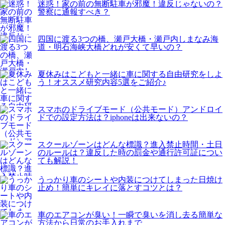
迷惑！家の前の無断駐車が邪魔！違反じゃないの？
警察に通報すべき？
四国に渡る3つの橋、瀬戸大橋・瀬戸内しまなみ海
道・明石海峡大橋どれが安くて早いの？
夏休みはこどもと一緒に車に関する自由研究をしよ
う！オススメ研究内容5選をご紹介♪
スマホのドライブモード（公共モード）アンドロイ
ドでの設定方法は？iphoneは出来ないの？
スクールゾーンはどんな標識？進入禁止時間・土日
のルールは？違反した時の罰金や通行許可証につい
ても解説！
うっかり車のシートや内装につけてしまった日焼け
止め！簡単にキレイに落とすコツとは？
車のエアコンが臭い！一瞬で臭いを消し去る簡単な
方法から日常のお手入れまで