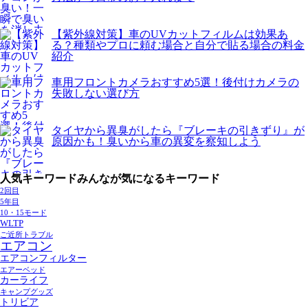
【紫外線対策】車のUVカットフィルムは効果あ
る？種類やプロに頼む場合と自分で貼る場合の料金
紹介
車用フロントカメラおすすめ5選！後付けカメラの
失敗しない選び方
タイヤから異臭がしたら『ブレーキの引きずり』が
原因かも！臭いから車の異変を察知しよう
人気キーワード
みんなが気になるキーワード
2回目
5年目
10・15モード
WLTP
ご近所トラブル
エアコン
エアコンフィルター
エアーベッド
カーライフ
キャンプグッズ
トリビア