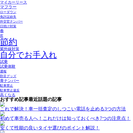
マイカーリース
マフラー
ローダウン
免許証紛失
外交官ナンバー
日焼け対策
春
窓
節約
紫外線対策
自分でお手入れ
試乗
試乗体験
通報
防災グッズ
青ナンバー
駐車禁止
駐車禁止違反
高くなる
おすすめ記事
最近話題の記事
これで解決！車一括査定のしつこい電話を止める3つの方法
初めて車売る人へ！これだけは知っておくべき7つの注意点！
安くて性能の良いタイヤ選びのポイント解説！