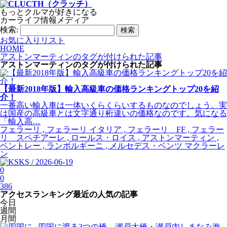
もっとクルマが好きになる
カーライフ情報メディア
検索:
お気に入りリスト
HOME
アストンマーティンのタグが付けられた記事
アストンマーティン
のタグが付けられた記事
【最新2018年版】輸入高級車の価格ランキングトップ20を紹
介！
一番高い輸入車は一体いくらくらいするものなのでしょう。実
は国産の高級車とは文字通り桁違いの価格なのです。気になる
「輸入高…
フェラーリ , フェラーリ イタリア , フェラーリ FF , フェラー
リ スペチアーレ , ロールス・ロイス , アストンマーティン ,
ベントレー , ランボルギーニ , メルセデス・ベンツ マクラーレ
ン
KS / 2026-06-19
0
0
386
アクセスランキング
最近の人気の記事
今日
週間
月間
四国に渡る3つの橋、瀬戸大橋・瀬戸内しまなみ海