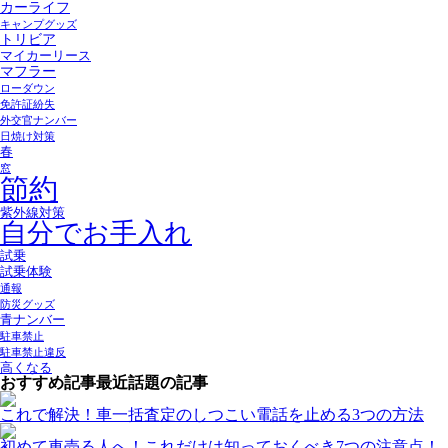
カーライフ
キャンプグッズ
トリビア
マイカーリース
マフラー
ローダウン
免許証紛失
外交官ナンバー
日焼け対策
春
窓
節約
紫外線対策
自分でお手入れ
試乗
試乗体験
通報
防災グッズ
青ナンバー
駐車禁止
駐車禁止違反
高くなる
おすすめ記事
最近話題の記事
これで解決！車一括査定のしつこい電話を止める3つの方法
初めて車売る人へ！これだけは知っておくべき7つの注意点！