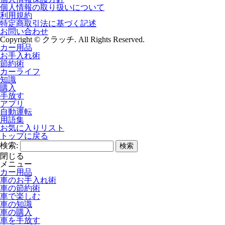
個人情報の取り扱いについて
利用規約
特定商取引法に基づく記述
お問い合わせ
Copyright © クラッチ. All Rights Reserved.
カー用品
お手入れ術
節約術
カーライフ
知識
購入
手放す
アプリ
自動運転
用語集
お気に入りリスト
トップに戻る
検索:
閉じる
メニュー
カー用品
車のお手入れ術
車の節約術
車で楽しむ
車の知識
車の購入
車を手放す