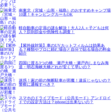
南東北（宮城・山形・福島）のおすすめキャンプ場
10選！キャンピングカーもOK
軽自動車の定員の謎を解決！大人2人＋子どもは何
人？罰則罰金や危険性も調査！
【紫外線対策】車のUVカットフィルムは効果あ
る？種類やプロに頼む場合と自分で貼る場合の料金
紹介
四国に渡る3つの橋、瀬戸大橋・瀬戸内しまなみ海
道・明石海峡大橋どれが安くて早いの？
迷惑！家の前の無断駐車が邪魔！違反じゃないの？
警察に通報すべき？
スマホのドライブモード（公共モード）アンドロイ
ドでの設定方法は？iphoneは出来ないの？