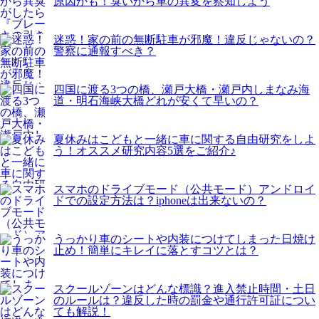
原因かも！臭いから車の異変を察知しよう
迷惑！家の前の無断駐車が邪魔！違反じゃないの？
警察に通報すべき？
四国に渡る3つの橋、瀬戸大橋・瀬戸内しまなみ海
道・明石海峡大橋どれが安くて早いの？
夏休みはこどもと一緒に車に関する自由研究をしよ
う！オススメ研究内容5選をご紹介♪
スマホのドライブモード（公共モード）アンドロイ
ドでの設定方法は？iphoneは出来ないの？
うっかり車のシートや内装につけてしまった日焼け
止め！簡単にキレイに落とすコツとは？
スクールゾーンはどんな標識？進入禁止時間・土日
のルールは？違反した時の罰金や通行許可証につい
ても解説！