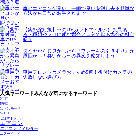
車のエアコンが臭い！一瞬で臭いを消し去る簡単な
方法から日常のお手入れまで
【紫外線対策】車のUVカットフィルムは効果あ
る？種類やプロに頼む場合と自分で貼る場合の料金
紹介
タイヤから異臭がしたら『ブレーキの引きずり』が
原因かも！臭いから車の異変を察知しよう
車用フロントカメラおすすめ5選！後付けカメラの
失敗しない選び方
人気キーワード
みんなが気になるキーワード
2回目
5年目
10・15モード
WLTP
ご近所トラブル
エアコン
エアコンフィルター
エアーベッド