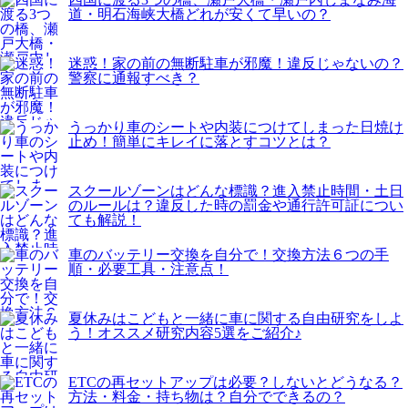
道・明石海峡大橋どれが安くて早いの？
迷惑！家の前の無断駐車が邪魔！違反じゃないの？
警察に通報すべき？
うっかり車のシートや内装につけてしまった日焼け
止め！簡単にキレイに落とすコツとは？
スクールゾーンはどんな標識？進入禁止時間・土日
のルールは？違反した時の罰金や通行許可証につい
ても解説！
車のバッテリー交換を自分で！交換方法６つの手
順・必要工具・注意点！
夏休みはこどもと一緒に車に関する自由研究をしよ
う！オススメ研究内容5選をご紹介♪
ETCの再セットアップは必要？しないとどうなる？
方法・料金・持ち物は？自分でできるの？