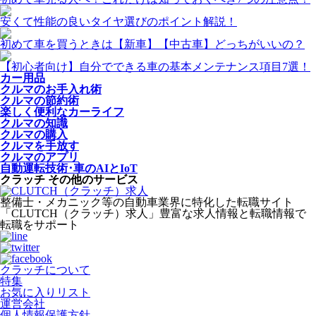
安くて性能の良いタイヤ選びのポイント解説！
初めて車を買うときは【新車】【中古車】どっちがいいの？
【初心者向け】自分でできる車の基本メンテナンス項目7選！
カー用品
クルマのお手入れ術
クルマの節約術
楽しく便利なカーライフ
クルマの知識
クルマの購入
クルマを手放す
クルマのアプリ
自動運転技術･車のAIとIoT
クラッチ その他のサービス
整備士・メカニック等の自動車業界に特化した転職サイト
「CLUTCH（クラッチ）求人」豊富な求人情報と転職情報で
転職をサポート
クラッチについて
特集
お気に入りリスト
運営会社
個人情報保護方針