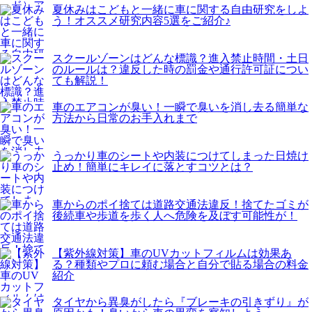
夏休みはこどもと一緒に車に関する自由研究をしよ
う！オススメ研究内容5選をご紹介♪
スクールゾーンはどんな標識？進入禁止時間・土日
のルールは？違反した時の罰金や通行許可証につい
ても解説！
車のエアコンが臭い！一瞬で臭いを消し去る簡単な
方法から日常のお手入れまで
うっかり車のシートや内装につけてしまった日焼け
止め！簡単にキレイに落とすコツとは？
車からのポイ捨ては道路交通法違反！捨てたゴミが
後続車や歩道を歩く人へ危険を及ぼす可能性が！
【紫外線対策】車のUVカットフィルムは効果あ
る？種類やプロに頼む場合と自分で貼る場合の料金
紹介
タイヤから異臭がしたら『ブレーキの引きずり』が