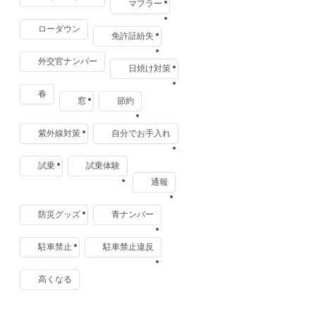
マフラー
ローダウン
免許証紛失
外交官ナンバー
日焼け対策
春
窓
節約
紫外線対策
自分でお手入れ
試乗
試乗体験
通報
防災グッズ
青ナンバー
駐車禁止
駐車禁止違反
高くなる