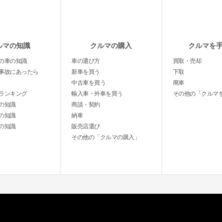
ルマの知識
クルマの購入
クルマを
の車の知識
車の選び方
買取・売却
事故にあったら
新車を買う
下取
中古車を買う
廃車
ランキング
輸入車・外車を買う
その他の「クルマ
の知識
商談・契約
の知識
納車
の知識
販売店選び
その他の「クルマの購入」