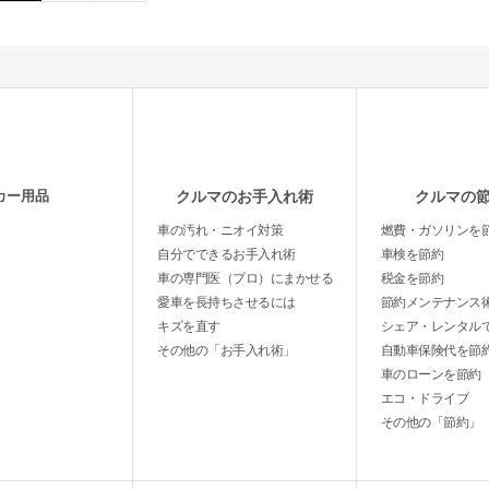
カー用品
クルマのお手入れ術
クルマの
車の汚れ・ニオイ対策
燃費・ガソリンを
自分でできるお手入れ術
車検を節約
車の専門医（プロ）にまかせる
税金を節約
愛車を長持ちさせるには
節約メンテナンス
キズを直す
シェア・レンタル
その他の「お手入れ術」
自動車保険代を節
車のローンを節約
エコ・ドライブ
その他の「節約」