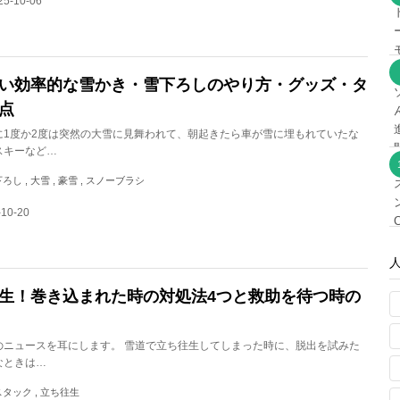
5-10-06
い効率的な雪かき・雪下ろしのやり方・グッズ・タ
点
に1度か2度は突然の大雪に見舞われて、朝起きたら車が雪に埋もれていたな
スキーなど…
雪下ろし , 大雪 , 豪雪 , スノーブラシ
-10-20
生！巻き込まれた時の対処法4つと救助を待つ時の
のニュースを耳にします。 雪道で立ち往生してしまった時に、脱出を試みた
なときは…
, スタック , 立ち往生