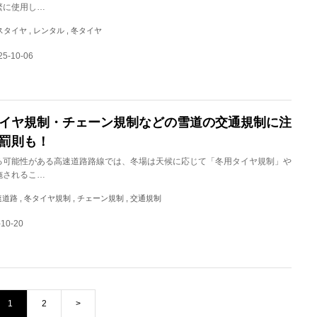
繁に使用し…
レスタイヤ , レンタル , 冬タイヤ
5-10-06
イヤ規制・チェーン規制などの雪道の交通規制に注
罰則も！
る可能性がある高速道路路線では、冬場は天候に応じて「冬用タイヤ規制」や
施されるこ…
 高速道路 , 冬タイヤ規制 , チェーン規制 , 交通規制
-10-20
1
2
>