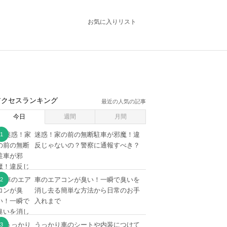
お気に入りリスト
アクセスランキング
最近の人気の記事
今日
週間
月間
迷惑！家の前の無断駐車が邪魔！違
反じゃないの？警察に通報すべき？
車のエアコンが臭い！一瞬で臭いを
消し去る簡単な方法から日常のお手
入れまで
うっかり車のシートや内装につけて