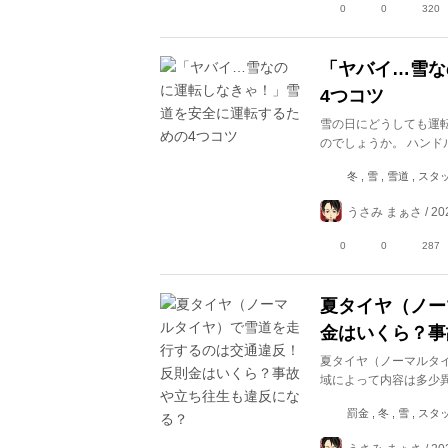
0
0
320
「ヤバイ…雪な
4つコツ
雪の日にどうしても運
のでしょうか。 ハンド
冬 , 雪 , 雪道 ,
うさみ まぁさ / 202
0
0
287
夏タイヤ（ノー
金はいくら？事
夏タイヤ（ノーマルタ
域によって内容は多少
罰金 , 冬 , 雪 , 