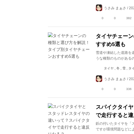
うさみ まぁさ / 202
0
0
382
タイヤチェーン
すすめ5選も
雪道や凍結した道路を
うな種類のものがある
タイヤ , 冬 , 雪 ,
うさみ まぁさ / 202
0
0
336
スパイクタイヤ
で走行すると違
鋲の付いたタイヤを「
ですが環境問題などに