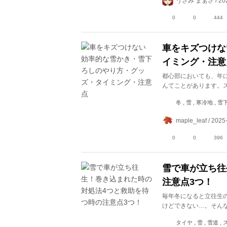
うさみ まぁさ / 202
0
0
444
車をキズつけな
イミング・注意
都心部においても、年
んてことがあります。
冬 , 雪 , 寒冷地 , 
maple_leaf / 2025
0
0
396
雪で車が立ち往
注意点3つ！
毎年冬になると立往生
けどできない…。そん
タイヤ , 雪 , 雪道 