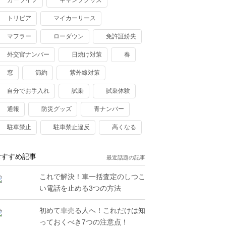
カーライフ
キャンプグッズ
トリビア
マイカーリース
マフラー
ローダウン
免許証紛失
外交官ナンバー
日焼け対策
春
窓
節約
紫外線対策
自分でお手入れ
試乗
試乗体験
通報
防災グッズ
青ナンバー
駐車禁止
駐車禁止違反
高くなる
おすすめ記事
最近話題の記事
これで解決！車一括査定のしつこ
い電話を止める3つの方法
初めて車売る人へ！これだけは知
っておくべき7つの注意点！