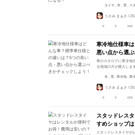
タイヤ , 冬 , 雪 
うさみ まぁさ / 202
0
0
346
寒冷地仕様車は
悪い点から選ぶ
車のカタログに寒冷地
る地域の方が購入しま
冬 , 雪 , 寒冷地 
うさみ まぁさ / 202
0
0
428
スタッドレスタ
すめショップは
スタッドレスタイヤが