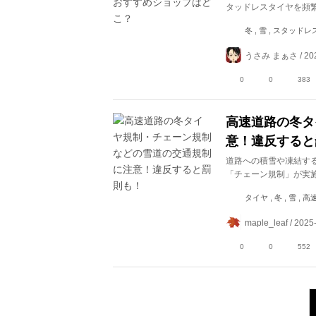
タッドレスタイヤを頻
冬 , 雪 , スタッド
うさみ まぁさ / 202
0
0
383
高速道路の冬タ
意！違反すると
道路への積雪や凍結す
「チェーン規制」が実
タイヤ , 冬 , 雪 ,
maple_leaf / 2025
0
0
552