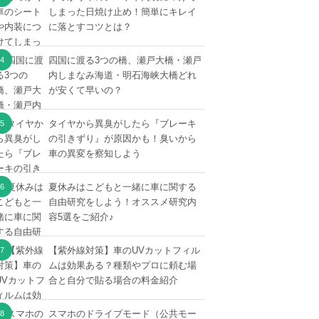
しまった日焼け止め！簡単にキレイ
に落とすコツとは？
四国に渡る3つの橋、瀬戸大橋・瀬戸
内しまなみ海道・明石海峡大橋どれ
が安くて早いの？
タイヤから異臭がしたら『ブレーキ
の引きずり』が原因かも！臭いから
車の異変を察知しよう
夏休みはこどもと一緒に車に関する
自由研究をしよう！オススメ研究内
容5選をご紹介♪
【紫外線対策】車のUVカットフィル
ムは効果ある？種類やプロに頼む場
合と自分で貼る場合の料金紹介
スマホのドライブモード（公共モー