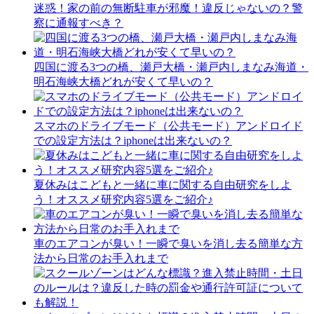
迷惑！家の前の無断駐車が邪魔！違反じゃないの？警
察に通報すべき？
四国に渡る3つの橋、瀬戸大橋・瀬戸内しまなみ海道・
明石海峡大橋どれが安くて早いの？
スマホのドライブモード（公共モード）アンドロイド
での設定方法は？iphoneは出来ないの？
夏休みはこどもと一緒に車に関する自由研究をしよ
う！オススメ研究内容5選をご紹介♪
車のエアコンが臭い！一瞬で臭いを消し去る簡単な方
法から日常のお手入れまで