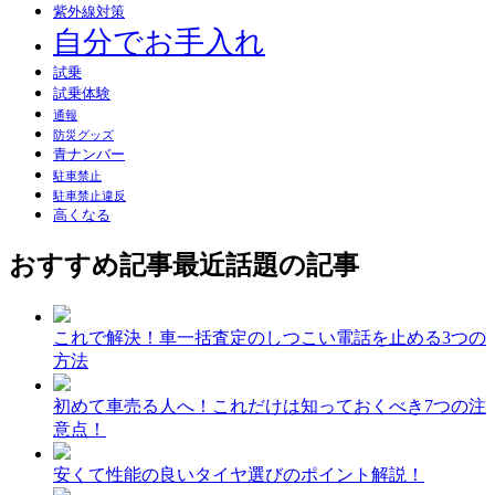
紫外線対策
自分でお手入れ
試乗
試乗体験
通報
防災グッズ
青ナンバー
駐車禁止
駐車禁止違反
高くなる
おすすめ記事
最近話題の記事
これで解決！車一括査定のしつこい電話を止める3つの
方法
初めて車売る人へ！これだけは知っておくべき7つの注
意点！
安くて性能の良いタイヤ選びのポイント解説！