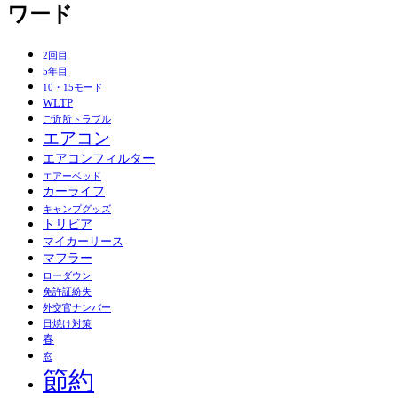
ワード
2回目
5年目
10・15モード
WLTP
ご近所トラブル
エアコン
エアコンフィルター
エアーベッド
カーライフ
キャンプグッズ
トリビア
マイカーリース
マフラー
ローダウン
免許証紛失
外交官ナンバー
日焼け対策
春
窓
節約