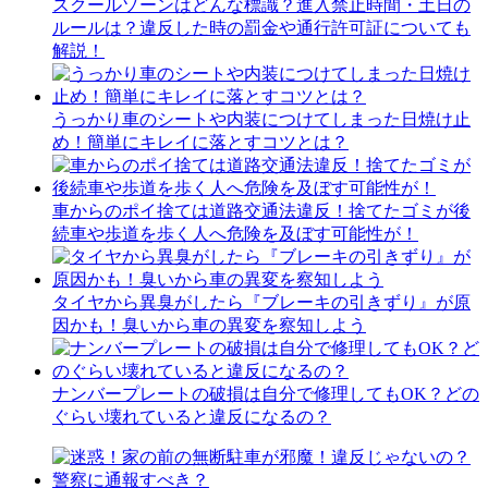
スクールゾーンはどんな標識？進入禁止時間・土日の
ルールは？違反した時の罰金や通行許可証についても
解説！
うっかり車のシートや内装につけてしまった日焼け止
め！簡単にキレイに落とすコツとは？
車からのポイ捨ては道路交通法違反！捨てたゴミが後
続車や歩道を歩く人へ危険を及ぼす可能性が！
タイヤから異臭がしたら『ブレーキの引きずり』が原
因かも！臭いから車の異変を察知しよう
ナンバープレートの破損は自分で修理してもOK？どの
ぐらい壊れていると違反になるの？