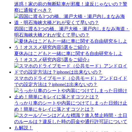
迷惑！家の前の無断駐車が邪魔！違反じゃないの？警
察に通報すべき？
四国に渡る3つの橋、瀬戸大橋・瀬戸内しまなみ海道・
明石海峡大橋どれが安くて早いの？
夏休みはこどもと一緒に車に関する自由研究をしよ
う！オススメ研究内容5選をご紹介♪
スマホのドライブモード（公共モード）アンドロイド
での設定方法は？iphoneは出来ないの？
うっかり車のシートや内装につけてしまった日焼け止
め！簡単にキレイに落とすコツとは？