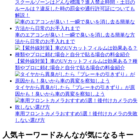
スクールゾーンはどんな標識？進入禁止時間・土日の
ルールは？違反した時の罰金や通行許可証についても
解説！
車のエアコンが臭い！一瞬で臭いを消し去る簡単な方
法から日常のお手入れまで
【紫外線対策】車のUVカットフィルムは効果ある？種
類やプロに頼む場合と自分で貼る場合の料金紹介
タイヤから異臭がしたら『ブレーキの引きずり』が原
因かも！臭いから車の異変を察知しよう
車用フロントカメラおすすめ5選！後付けカメラの失敗
しない選び方
人気キーワード
みんなが気になるキー