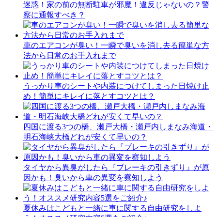
迷惑！家の前の無断駐車が邪魔！違反じゃないの？警
察に通報すべき？
車のエアコンが臭い！一瞬で臭いを消し去る簡単な方
法から日常のお手入れまで
うっかり車のシートや内装につけてしまった日焼け止
め！簡単にキレイに落とすコツとは？
四国に渡る3つの橋、瀬戸大橋・瀬戸内しまなみ海道・
明石海峡大橋どれが安くて早いの？
タイヤから異臭がしたら『ブレーキの引きずり』が原
因かも！臭いから車の異変を察知しよう
夏休みはこどもと一緒に車に関する自由研究をしよ