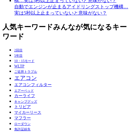
自動でエンジンが止まるアイドリングストップ機構…
実は5秒以上止まっていないと意味がない？
人気キーワード
みんなが気になるキー
ワード
2回目
5年目
10・15モード
WLTP
ご近所トラブル
エアコン
エアコンフィルター
エアーベッド
カーライフ
キャンプグッズ
トリビア
マイカーリース
マフラー
ローダウン
免許証紛失