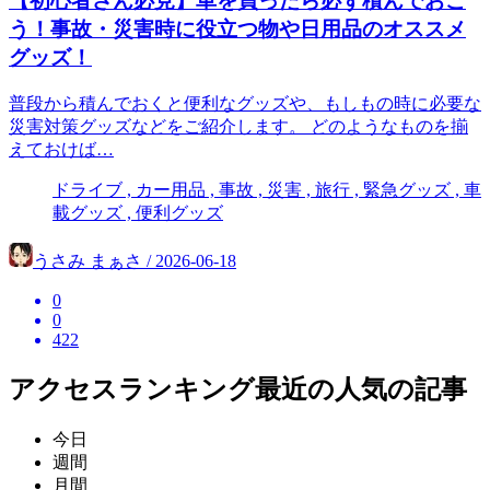
【初心者さん必見】車を買ったら必ず積んでおこ
う！事故・災害時に役立つ物や日用品のオススメ
グッズ！
普段から積んでおくと便利なグッズや、もしもの時に必要な
災害対策グッズなどをご紹介します。 どのようなものを揃
えておけば…
ドライブ , カー用品 , 事故 , 災害 , 旅行 , 緊急グッズ , 車
載グッズ , 便利グッズ
うさみ まぁさ / 2026-06-18
0
0
422
アクセスランキング
最近の人気の記事
今日
週間
月間