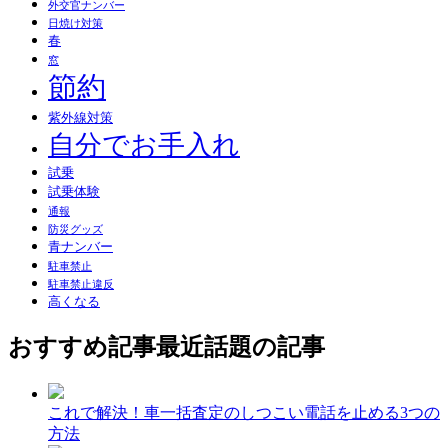
外交官ナンバー
日焼け対策
春
窓
節約
紫外線対策
自分でお手入れ
試乗
試乗体験
通報
防災グッズ
青ナンバー
駐車禁止
駐車禁止違反
高くなる
おすすめ記事
最近話題の記事
これで解決！車一括査定のしつこい電話を止める3つの
方法