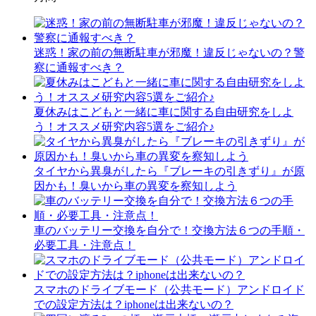
迷惑！家の前の無断駐車が邪魔！違反じゃないの？警
察に通報すべき？
夏休みはこどもと一緒に車に関する自由研究をしよ
う！オススメ研究内容5選をご紹介♪
タイヤから異臭がしたら『ブレーキの引きずり』が原
因かも！臭いから車の異変を察知しよう
車のバッテリー交換を自分で！交換方法６つの手順・
必要工具・注意点！
スマホのドライブモード（公共モード）アンドロイド
での設定方法は？iphoneは出来ないの？