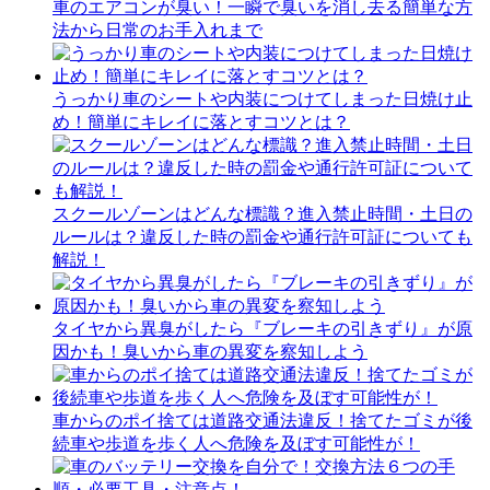
車のエアコンが臭い！一瞬で臭いを消し去る簡単な方
法から日常のお手入れまで
うっかり車のシートや内装につけてしまった日焼け止
め！簡単にキレイに落とすコツとは？
スクールゾーンはどんな標識？進入禁止時間・土日の
ルールは？違反した時の罰金や通行許可証についても
解説！
タイヤから異臭がしたら『ブレーキの引きずり』が原
因かも！臭いから車の異変を察知しよう
車からのポイ捨ては道路交通法違反！捨てたゴミが後
続車や歩道を歩く人へ危険を及ぼす可能性が！