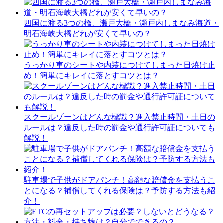
四国に渡る3つの橋、瀬戸大橋・瀬戸内しまなみ海道・
明石海峡大橋どれが安くて早いの？
うっかり車のシートや内装につけてしまった日焼け止
め！簡単にキレイに落とすコツとは？
スクールゾーンはどんな標識？進入禁止時間・土日の
ルールは？違反した時の罰金や通行許可証についても
解説！
駐車場で子供がドアパンチ！高額な賠償金を支払うこ
とになる？補償してくれる保険は？予防する方法も紹
介！