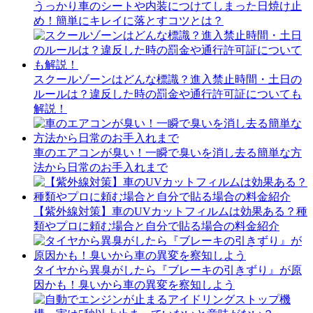
うっかり車のシートや内装につけてしまった日焼け止
め！簡単にキレイに落とすコツとは？
スクールゾーンはどんな標識？進入禁止時間・土日の
ルールは？違反した時の罰金や通行許可証についても
解説！
車のエアコンが臭い！一瞬で臭いを消し去る簡単な方
法から日常のお手入れまで
【紫外線対策】車のUVカットフィルムは効果ある？種
類やプロに頼む場合と自分で貼る場合の料金紹介
タイヤから異臭がしたら『ブレーキの引きずり』が原
因かも！臭いから車の異変を察知しよう