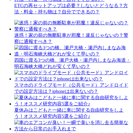
ETCの再セットアップは必要？しないとどうなる？方
法・料金・持ち物は？自分でできるの？
迷惑！家の前の無断駐車が邪魔！違反じゃないの？警
察に通報すべき？
四国に渡る3つの橋、瀬戸大橋・瀬戸内しまなみ海道・
明石海峡大橋どれが安くて早いの？
スマホのドライブモード（公共モード）アンドロイド
での設定方法は？iphoneは出来ないの？
夏休みはこどもと一緒に車に関する自由研究をしよ
う！オススメ研究内容5選をご紹介♪