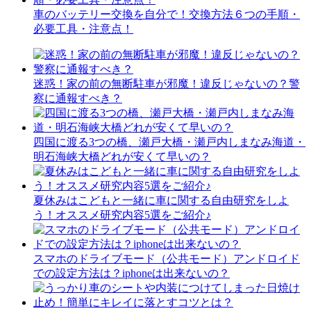
車のバッテリー交換を自分で！交換方法６つの手順・
必要工具・注意点！
迷惑！家の前の無断駐車が邪魔！違反じゃないの？警
察に通報すべき？
四国に渡る3つの橋、瀬戸大橋・瀬戸内しまなみ海道・
明石海峡大橋どれが安くて早いの？
夏休みはこどもと一緒に車に関する自由研究をしよ
う！オススメ研究内容5選をご紹介♪
スマホのドライブモード（公共モード）アンドロイド
での設定方法は？iphoneは出来ないの？