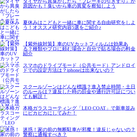
タイヤから異臭がしたら『ブレーキの引きずり』が
原因かも！臭いから車の異変を察知しよう
夏休みはこどもと一緒に車に関する自由研究をしよ
う！オススメ研究内容5選をご紹介♪
【紫外線対策】車のUVカットフィルムは効果あ
る？種類やプロに頼む場合と自分で貼る場合の料金
紹介
スマホのドライブモード（公共モード）アンドロイ
ドでの設定方法は？iphoneは出来ないの？
スクールゾーンはどんな標識？進入禁止時間・土日
のルールは？違反した時の罰金や通行許可証につい
ても解説！
本格ガラスコーティング「LEO COAT」で新車並み
にピカピカにしてみた！
迷惑！家の前の無断駐車が邪魔！違反じゃないの？
警察に通報すべき？