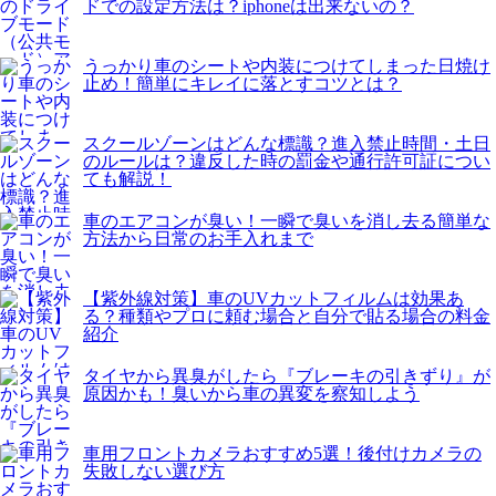
ドでの設定方法は？iphoneは出来ないの？
うっかり車のシートや内装につけてしまった日焼け
止め！簡単にキレイに落とすコツとは？
スクールゾーンはどんな標識？進入禁止時間・土日
のルールは？違反した時の罰金や通行許可証につい
ても解説！
車のエアコンが臭い！一瞬で臭いを消し去る簡単な
方法から日常のお手入れまで
【紫外線対策】車のUVカットフィルムは効果あ
る？種類やプロに頼む場合と自分で貼る場合の料金
紹介
タイヤから異臭がしたら『ブレーキの引きずり』が
原因かも！臭いから車の異変を察知しよう
車用フロントカメラおすすめ5選！後付けカメラの
失敗しない選び方