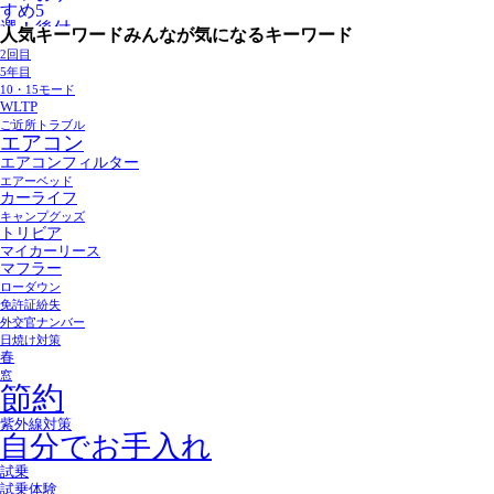
人気キーワード
みんなが気になるキーワード
2回目
5年目
10・15モード
WLTP
ご近所トラブル
エアコン
エアコンフィルター
エアーベッド
カーライフ
キャンプグッズ
トリビア
マイカーリース
マフラー
ローダウン
免許証紛失
外交官ナンバー
日焼け対策
春
窓
節約
紫外線対策
自分でお手入れ
試乗
試乗体験