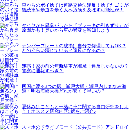
車からのポイ捨ては道路交通法違反！捨てたゴミが
後続車や歩道を歩く人へ危険を及ぼす可能性が！
タイヤから異臭がしたら『ブレーキの引きずり』が
原因かも！臭いから車の異変を察知しよう
ナンバープレートの破損は自分で修理してもOK？
どのぐらい壊れていると違反になるの？
迷惑！家の前の無断駐車が邪魔！違反じゃないの？
警察に通報すべき？
四国に渡る3つの橋、瀬戸大橋・瀬戸内しまなみ海
道・明石海峡大橋どれが安くて早いの？
夏休みはこどもと一緒に車に関する自由研究をしよ
う！オススメ研究内容5選をご紹介♪
スマホのドライブモード（公共モード）アンドロイ