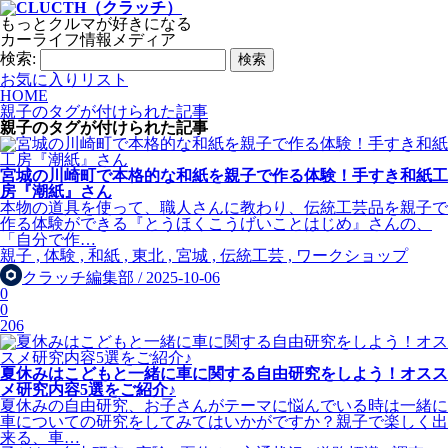
もっとクルマが好きになる
カーライフ情報メディア
検索:
お気に入りリスト
HOME
親子のタグが付けられた記事
親子
のタグが付けられた記事
宮城の川崎町で本格的な和紙を親子で作る体験！手すき和紙工
房『潮紙』さん
本物の道具を使って、職人さんに教わり、伝統工芸品を親子で
作る体験ができる『とうほくこうげいことはじめ』さんの、
「自分で作…
親子 , 体験 , 和紙 , 東北 , 宮城 , 伝統工芸 , ワークショップ
クラッチ編集部 / 2025-10-06
0
0
206
夏休みはこどもと一緒に車に関する自由研究をしよう！オスス
メ研究内容5選をご紹介♪
夏休みの自由研究、お子さんがテーマに悩んでいる時は一緒に
車についての研究をしてみてはいかがですか？親子で楽しく出
来る、車…