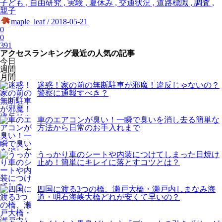
子ども , 自由研究 , 実験 , 夏休み , 交通状況 , 道路標識 , 調査 ,
親子
maple_leaf / 2018-05-21
0
0
391
アクセスランキング
最近の人気の記事
今日
週間
月間
迷惑！家の前の無断駐車が邪魔！違反じゃないの？
警察に通報すべき？
車のエアコンが臭い！一瞬で臭いを消し去る簡単な
方法から日常のお手入れまで
うっかり車のシートや内装につけてしまった日焼け
止め！簡単にキレイに落とすコツとは？
四国に渡る3つの橋、瀬戸大橋・瀬戸内しまなみ海
道・明石海峡大橋どれが安くて早いの？