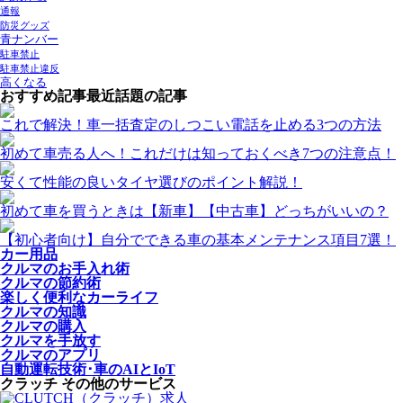
通報
防災グッズ
青ナンバー
駐車禁止
駐車禁止違反
高くなる
おすすめ記事
最近話題の記事
これで解決！車一括査定のしつこい電話を止める3つの方法
初めて車売る人へ！これだけは知っておくべき7つの注意点！
安くて性能の良いタイヤ選びのポイント解説！
初めて車を買うときは【新車】【中古車】どっちがいいの？
【初心者向け】自分でできる車の基本メンテナンス項目7選！
カー用品
クルマのお手入れ術
クルマの節約術
楽しく便利なカーライフ
クルマの知識
クルマの購入
クルマを手放す
クルマのアプリ
自動運転技術･車のAIとIoT
クラッチ その他のサービス