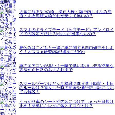
四国に渡る3つの橋、瀬戸大橋・瀬戸内しまなみ海
道・明石海峡大橋どれが安くて早いの？
スマホのドライブモード（公共モード）アンドロイ
ドでの設定方法は？iphoneは出来ないの？
夏休みはこどもと一緒に車に関する自由研究をしよ
う！オススメ研究内容5選をご紹介♪
車のエアコンが臭い！一瞬で臭いを消し去る簡単な
方法から日常のお手入れまで
スクールゾーンはどんな標識？進入禁止時間・土日
のルールは？違反した時の罰金や通行許可証につい
ても解説！
うっかり車のシートや内装につけてしまった日焼け
止め！簡単にキレイに落とすコツとは？