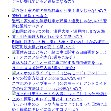
ぐらい壊れていると違反になるの？
迷惑！家の前の無断駐車が邪魔！違反じゃないの？警
察に通報すべき？
四国に渡る3つの橋、瀬戸大橋・瀬戸内しまなみ海道・
明石海峡大橋どれが安くて早いの？
夏休みはこどもと一緒に車に関する自由研究をしよ
う！オススメ研究内容5選をご紹介♪
スマホのドライブモード（公共モード）アンドロイド
での設定方法は？iphoneは出来ないの？
うっかり車のシートや内装につけてしまった日焼け止
め！簡単にキレイに落とすコツとは？