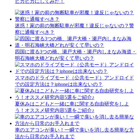
ピカピカにしてみた！
迷惑！家の前の無断駐車が邪魔！違反じゃないの？警
察に通報すべき？
四国に渡る3つの橋、瀬戸大橋・瀬戸内しまなみ海道・
明石海峡大橋どれが安くて早いの？
スマホのドライブモード（公共モード）アンドロイド
での設定方法は？iphoneは出来ないの？
夏休みはこどもと一緒に車に関する自由研究をしよ
う！オススメ研究内容5選をご紹介♪
車のエアコンが臭い！一瞬で臭いを消し去る簡単な方
法から日常のお手入れまで