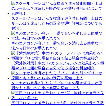
スクールゾーンはどんな標識？進入禁止時間・土日の
ルールは？違反した時の罰金や通行許可証についても
解説！
車のエアコンが臭い！一瞬で臭いを消し去る簡単な方
法から日常のお手入れまで
【紫外線対策】車のUVカットフィルムは効果ある？種
類やプロに頼む場合と自分で貼る場合の料金紹介
タイヤから異臭がしたら『ブレーキの引きずり』が原
因かも！臭いから車の異変を察知しよう
車用フロントカメラおすすめ5選！後付けカメラの失敗