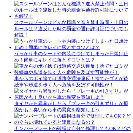
スクールゾーンはどんな標識？進入禁止時間・土日の
ルールは？違反した時の罰金や通行許可証についても
解説！
うっかり車のシートや内装につけてしまった日焼け止
め！簡単にキレイに落とすコツとは？
車からのポイ捨ては道路交通法違反！捨てたゴミが後
続車や歩道を歩く人へ危険を及ぼす可能性が！
タイヤから異臭がしたら『ブレーキの引きずり』が原
因かも！臭いから車の異変を察知しよう
ナンバープレートの破損は自分で修理してもOK？どの