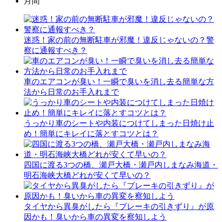
月間
迷惑！家の前の無断駐車が邪魔！違反じゃないの？警
察に通報すべき？
車のエアコンが臭い！一瞬で臭いを消し去る簡単な方
法から日常のお手入れまで
うっかり車のシートや内装につけてしまった日焼け止
め！簡単にキレイに落とすコツとは？
四国に渡る3つの橋、瀬戸大橋・瀬戸内しまなみ海道・
明石海峡大橋どれが安くて早いの？
タイヤから異臭がしたら『ブレーキの引きずり』が原
因かも！臭いから車の異変を察知しよう