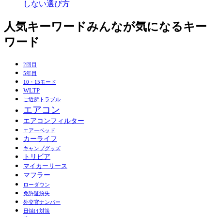
しない選び方
人気キーワード
みんなが気になるキー
ワード
2回目
5年目
10・15モード
WLTP
ご近所トラブル
エアコン
エアコンフィルター
エアーベッド
カーライフ
キャンプグッズ
トリビア
マイカーリース
マフラー
ローダウン
免許証紛失
外交官ナンバー
日焼け対策