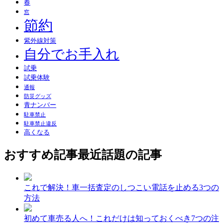
春
窓
節約
紫外線対策
自分でお手入れ
試乗
試乗体験
通報
防災グッズ
青ナンバー
駐車禁止
駐車禁止違反
高くなる
おすすめ記事
最近話題の記事
これで解決！車一括査定のしつこい電話を止める3つの
方法
初めて車売る人へ！これだけは知っておくべき7つの注