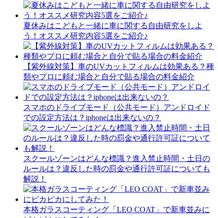
夏休みはこどもと一緒に車に関する自由研究をしよ
う！オススメ研究内容5選をご紹介♪
【紫外線対策】車のUVカットフィルムは効果ある？種
類やプロに頼む場合と自分で貼る場合の料金紹介
スマホのドライブモード（公共モード）アンドロイド
での設定方法は？iphoneは出来ないの？
スクールゾーンはどんな標識？進入禁止時間・土日の
ルールは？違反した時の罰金や通行許可証についても
解説！
本格ガラスコーティング「LEO COAT」で新車並みに