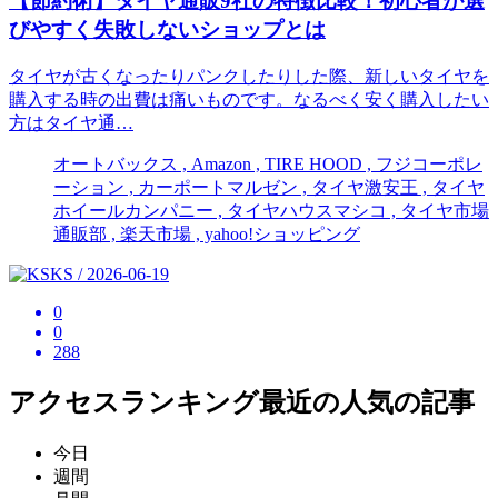
【節約術】タイヤ通販9社の特徴比較！初心者が選
びやすく失敗しないショップとは
タイヤが古くなったりパンクしたりした際、新しいタイヤを
購入する時の出費は痛いものです。なるべく安く購入したい
方はタイヤ通…
オートバックス , Amazon , TIRE HOOD , フジコーポレ
ーション , カーポートマルゼン , タイヤ激安王 , タイヤ
ホイールカンパニー , タイヤハウスマシコ , タイヤ市場
通販部 , 楽天市場 , yahoo!ショッピング
KS / 2026-06-19
0
0
288
アクセスランキング
最近の人気の記事
今日
週間