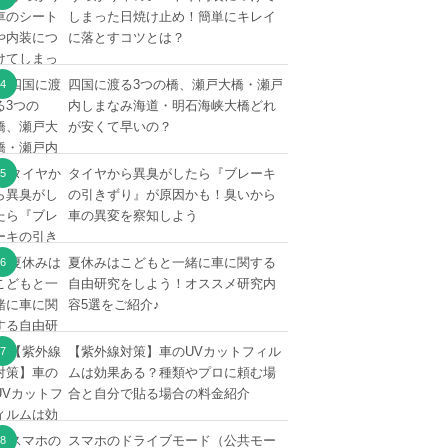
しまった日焼け止め！簡単にキレイ
に落とすコツとは？
四国に渡る3つの橋、瀬戸大橋・瀬戸
内しまなみ海道・明石海峡大橋どれ
が安くて早いの？
タイヤから異臭がしたら『ブレーキ
の引きずり』が原因かも！臭いから
車の異変を察知しよう
夏休みはこどもと一緒に車に関する
自由研究をしよう！オススメ研究内
容5選をご紹介♪
【紫外線対策】車のUVカットフィル
ムは効果ある？種類やプロに頼む場
合と自分で貼る場合の料金紹介
スマホのドライブモード（公共モー