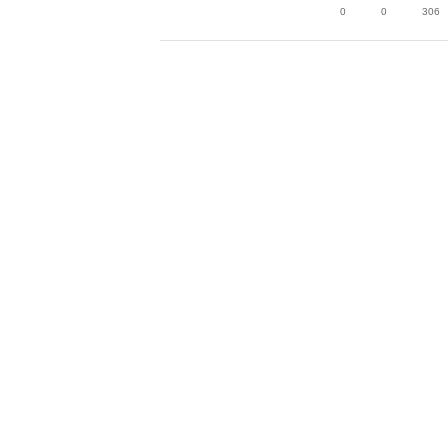
0
0
306