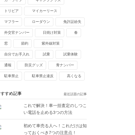
カーライフ
キャンプグッズ
トリビア
マイカーリース
マフラー
ローダウン
免許証紛失
外交官ナンバー
日焼け対策
春
窓
節約
紫外線対策
自分でお手入れ
試乗
試乗体験
通報
防災グッズ
青ナンバー
駐車禁止
駐車禁止違反
高くなる
おすすめ記事
最近話題の記事
これで解決！車一括査定のしつこ
い電話を止める3つの方法
初めて車売る人へ！これだけは知
っておくべき7つの注意点！