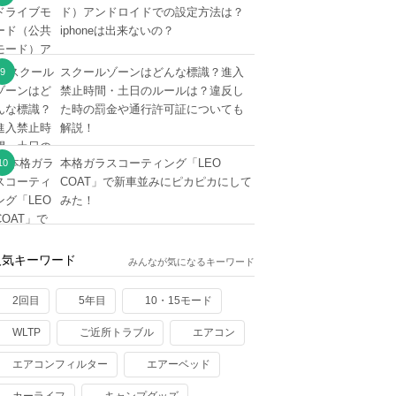
ド）アンドロイドでの設定方法は？
iphoneは出来ないの？
スクールゾーンはどんな標識？進入
禁止時間・土日のルールは？違反し
た時の罰金や通行許可証についても
解説！
本格ガラスコーティング「LEO
COAT」で新車並みにピカピカにして
みた！
人気キーワード
みんなが気になるキーワード
2回目
5年目
10・15モード
WLTP
ご近所トラブル
エアコン
エアコンフィルター
エアーベッド