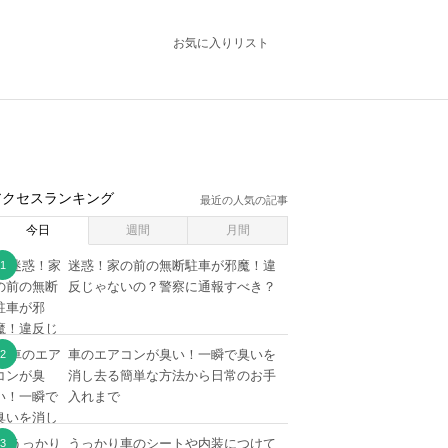
お気に入りリスト
アクセスランキング
最近の人気の記事
今日
週間
月間
迷惑！家の前の無断駐車が邪魔！違
反じゃないの？警察に通報すべき？
車のエアコンが臭い！一瞬で臭いを
消し去る簡単な方法から日常のお手
入れまで
うっかり車のシートや内装につけて