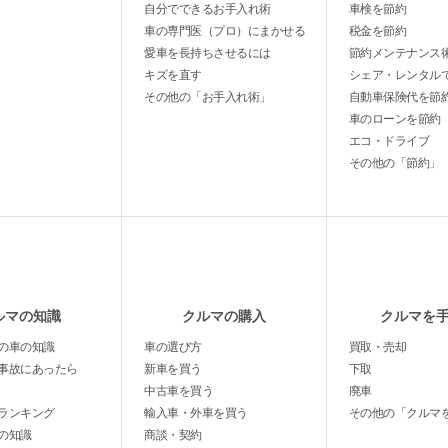
自分でできるお手入れ術
車検を節約
車の専門医（プロ）にまかせる
税金を節約
愛車を長持ちさせるには
節約メンテナンス
キズを直す
シェア・レンタル
その他の「お手入れ術」
自動車保険代を節
車のローンを節約
エコ・ドライブ
その他の「節約」
ルマの知識
クルマの購入
クルマを
の車の知識
車の選び方
買取・売却
事故にあったら
新車を買う
下取
中古車を買う
廃車
ランキング
輸入車・外車を買う
その他の「クルマ
の知識
商談・契約