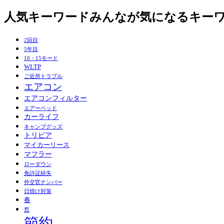
人気キーワード
みんなが気になるキー
2回目
5年目
10・15モード
WLTP
ご近所トラブル
エアコン
エアコンフィルター
エアーベッド
カーライフ
キャンプグッズ
トリビア
マイカーリース
マフラー
ローダウン
免許証紛失
外交官ナンバー
日焼け対策
春
窓
節約