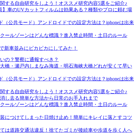
関する自由研究をしよう！オススメ研究内容5選をご紹介♪
策】車のUVカットフィルムは効果ある？種類やプロに頼む場
（公共モード）アンドロイドでの設定方法は？iphoneは出来
クールゾーンはどんな標識？進入禁止時間・土日のルール
T」で新車並みにピカピカにしてみた！
いの？警察に通報すべき？
戸大橋・瀬戸内しまなみ海道・明石海峡大橋どれが安くて早い
（公共モード）アンドロイドでの設定方法は？iphoneは出来
関する自由研究をしよう！オススメ研究内容5選をご紹介♪
消し去る簡単な方法から日常のお手入れまで
クールゾーンはどんな標識？進入禁止時間・土日のルール
装につけてしまった日焼け止め！簡単にキレイに落とすコツ
ては道路交通法違反！捨てたゴミが後続車や歩道を歩く人へ