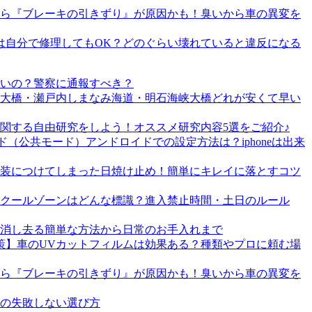
ら『ブレーキの引きずり』が原因かも！臭いから車の異変を
は自分で修理してもOK？どのぐらい壊れていると違反になる
いの？警察に通報すべき？
戸大橋・瀬戸内しまなみ海道・明石海峡大橋どれが安くて早い
関する自由研究をしよう！オススメ研究内容5選をご紹介♪
（公共モード）アンドロイドでの設定方法は？iphoneは出来
装につけてしまった日焼け止め！簡単にキレイに落とすコツ
クールゾーンはどんな標識？進入禁止時間・土日のルール
消し去る簡単な方法から日常のお手入れまで
策】車のUVカットフィルムは効果ある？種類やプロに頼む場
ら『ブレーキの引きずり』が原因かも！臭いから車の異変を
ラの失敗しない選び方