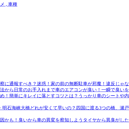
メ , 車種
迷惑！家の前の無断駐車が邪魔！違反じゃな
車のエアコンが臭い！一瞬で臭いを
うっかり車のシートや内
四国に渡る3つの橋、瀬
タイヤから異臭がした