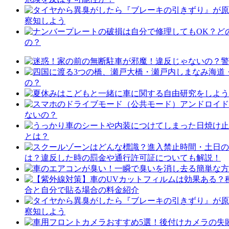
察知しよう
の？
の？
ないの？
とは？
は？違反した時の罰金や通行許可証についても解説！
合と自分で貼る場合の料金紹介
察知しよう