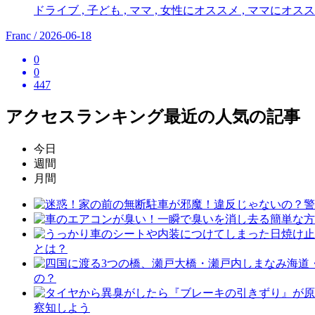
ドライブ , 子ども , ママ , 女性にオススメ , ママにオスス
Franc / 2026-06-18
0
0
447
アクセスランキング
最近の人気の記事
今日
週間
月間
とは？
の？
察知しよう