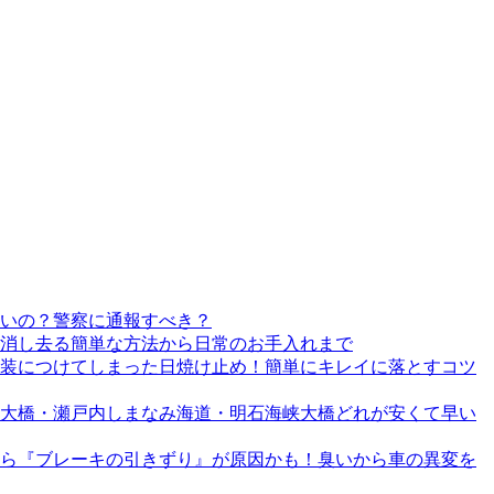
いの？警察に通報すべき？
消し去る簡単な方法から日常のお手入れまで
装につけてしまった日焼け止め！簡単にキレイに落とすコツ
戸大橋・瀬戸内しまなみ海道・明石海峡大橋どれが安くて早い
ら『ブレーキの引きずり』が原因かも！臭いから車の異変を