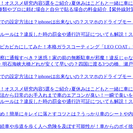
夏休みはこどもと一緒に車に
【紫外線対
スマホのドライブモード
ス
本格ガラスコーティング「LEO COA
迷惑！家の前の無断駐車が邪魔！違反じゃな
四国に渡る3つの橋、瀬
スマホのドライブモード
夏休みはこどもと一緒に車に
車のエアコンが臭い！一瞬で臭いを
ス
うっかり車のシートや内
車からのポイ捨