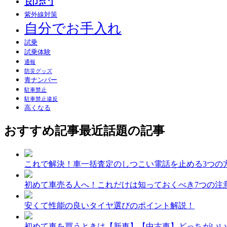
紫外線対策
自分でお手入れ
試乗
試乗体験
通報
防災グッズ
青ナンバー
駐車禁止
駐車禁止違反
高くなる
おすすめ記事
最近話題の記事
これで解決！車一括査定のしつこい電話を止める3つの
初めて車売る人へ！これだけは知っておくべき7つの注
安くて性能の良いタイヤ選びのポイント解説！
初めて車を買うときは【新車】【中古車】どっちがいい