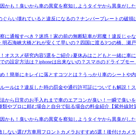
タイヤから異臭がした
ナンバープレートの破損
迷惑！家の前の無断駐車が邪魔！違反じゃな
四国に渡る3つの橋、瀬
夏休みはこどもと一緒に車に
スマホのドライブモード
うっかり車のシートや内
ス
車のエアコンが臭い！一瞬で臭いを
【紫外線対
タイヤから異臭がした
車用フロントカメラおすすめ5選！後付けカメ