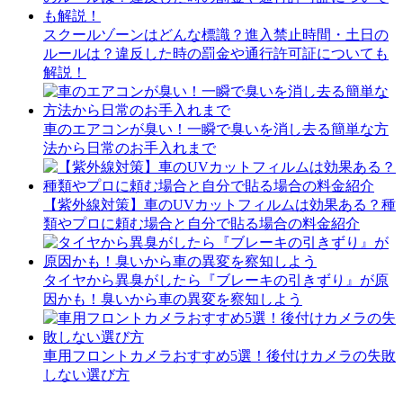
スクールゾーンはどんな標識？進入禁止時間・土日の
ルールは？違反した時の罰金や通行許可証についても
解説！
車のエアコンが臭い！一瞬で臭いを消し去る簡単な方
法から日常のお手入れまで
【紫外線対策】車のUVカットフィルムは効果ある？種
類やプロに頼む場合と自分で貼る場合の料金紹介
タイヤから異臭がしたら『ブレーキの引きずり』が原
因かも！臭いから車の異変を察知しよう
車用フロントカメラおすすめ5選！後付けカメラの失敗
しない選び方