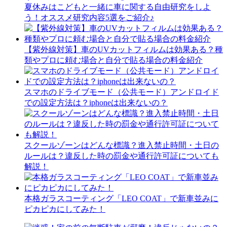
夏休みはこどもと一緒に車に関する自由研究をしよ
う！オススメ研究内容5選をご紹介♪
【紫外線対策】車のUVカットフィルムは効果ある？種
類やプロに頼む場合と自分で貼る場合の料金紹介
スマホのドライブモード（公共モード）アンドロイド
での設定方法は？iphoneは出来ないの？
スクールゾーンはどんな標識？進入禁止時間・土日の
ルールは？違反した時の罰金や通行許可証についても
解説！
本格ガラスコーティング「LEO COAT」で新車並みに
ピカピカにしてみた！