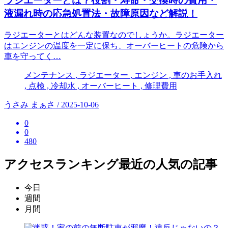
ラジエーターとは？役割・寿命・交換時の費用・
液漏れ時の応急処置法・故障原因など解説！
ラジエーターとはどんな装置なのでしょうか。ラジエーター
はエンジンの温度を一定に保ち、オーバーヒートの危険から
車を守ってく…
メンテナンス , ラジエーター , エンジン , 車のお手入れ
, 点検 , 冷却水 , オーバーヒート , 修理費用
うさみ まぁさ / 2025-10-06
0
0
480
アクセスランキング
最近の人気の記事
今日
週間
月間