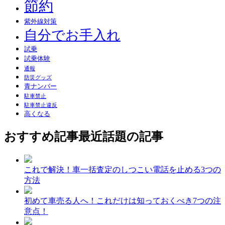
節約
紫外線対策
自分でお手入れ
試乗
試乗体験
通報
防災グッズ
青ナンバー
駐車禁止
駐車禁止違反
高くなる
おすすめ記事
最近話題の記事
これで解決！車一括査定のしつこい電話を止める3つの
方法
初めて車売る人へ！これだけは知っておくべき7つの注
意点！