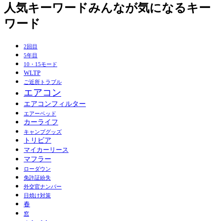
人気キーワード
みんなが気になるキー
ワード
2回目
5年目
10・15モード
WLTP
ご近所トラブル
エアコン
エアコンフィルター
エアーベッド
カーライフ
キャンプグッズ
トリビア
マイカーリース
マフラー
ローダウン
免許証紛失
外交官ナンバー
日焼け対策
春
窓