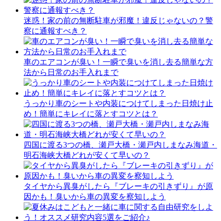
迷惑！家の前の無断駐車が邪魔！違反じゃないの？警
察に通報すべき？
車のエアコンが臭い！一瞬で臭いを消し去る簡単な方
法から日常のお手入れまで
うっかり車のシートや内装につけてしまった日焼け止
め！簡単にキレイに落とすコツとは？
四国に渡る3つの橋、瀬戸大橋・瀬戸内しまなみ海道・
明石海峡大橋どれが安くて早いの？
タイヤから異臭がしたら『ブレーキの引きずり』が原
因かも！臭いから車の異変を察知しよう