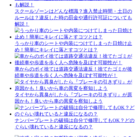
スクールゾーンはどんな標識？進入禁止時間・土日の
ルールは？違反した時の罰金や通行許可証についても
解説！
うっかり車のシートや内装につけてしまった日焼け止
め！簡単にキレイに落とすコツとは？
車からのポイ捨ては道路交通法違反！捨てたゴミが後
続車や歩道を歩く人へ危険を及ぼす可能性が！
タイヤから異臭がしたら『ブレーキの引きずり』が原
因かも！臭いから車の異変を察知しよう
ナンバープレートの破損は自分で修理してもOK？どの
ぐらい壊れていると違反になるの？