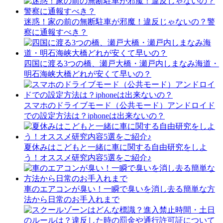
迷惑！家の前の無断駐車が邪魔！違反じゃないの？警
察に通報すべき？
四国に渡る3つの橋、瀬戸大橋・瀬戸内しまなみ海道・
明石海峡大橋どれが安くて早いの？
スマホのドライブモード（公共モード）アンドロイド
での設定方法は？iphoneは出来ないの？
夏休みはこどもと一緒に車に関する自由研究をしよ
う！オススメ研究内容5選をご紹介♪
車のエアコンが臭い！一瞬で臭いを消し去る簡単な方
法から日常のお手入れまで