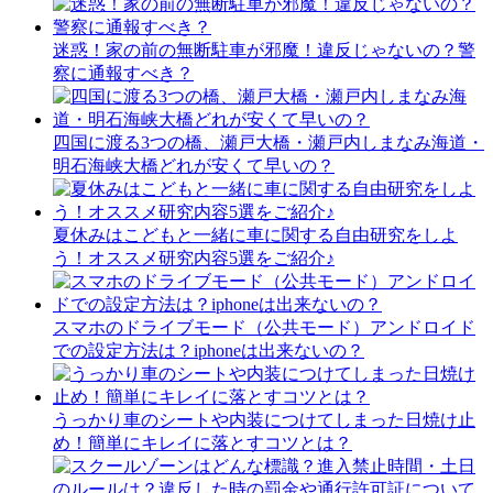
迷惑！家の前の無断駐車が邪魔！違反じゃないの？警
察に通報すべき？
四国に渡る3つの橋、瀬戸大橋・瀬戸内しまなみ海道・
明石海峡大橋どれが安くて早いの？
夏休みはこどもと一緒に車に関する自由研究をしよ
う！オススメ研究内容5選をご紹介♪
スマホのドライブモード（公共モード）アンドロイド
での設定方法は？iphoneは出来ないの？
うっかり車のシートや内装につけてしまった日焼け止
め！簡単にキレイに落とすコツとは？