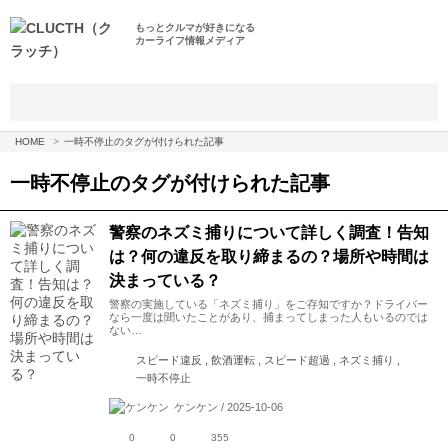
もっとクルマが好きになる
カーライフ情報メディア
HOME
一時不停止のタグが付けられた記事
一時不停止
のタグが付けられた記事
警察のネズミ捕りについて詳しく調査！告知
は？何の違反を取り締まるの？場所や時間は
決まっている？
警察の実施している「ネズミ捕り」をご存知ですか？ドライバー
なら一度は聞いたことがあり、捕まってしまった人もいるのでは
ない…
スピード違反 , 飲酒運転 , スピード超過 , ネズミ捕り ,
一時不停止
ケンケン / 2025-10-06
0
0
355