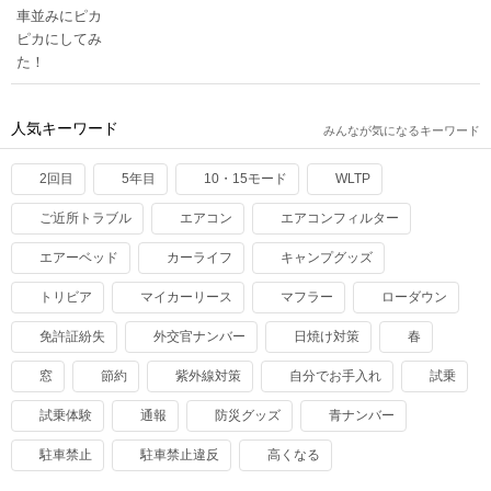
人気キーワード
みんなが気になるキーワード
2回目
5年目
10・15モード
WLTP
ご近所トラブル
エアコン
エアコンフィルター
エアーベッド
カーライフ
キャンプグッズ
トリビア
マイカーリース
マフラー
ローダウン
免許証紛失
外交官ナンバー
日焼け対策
春
窓
節約
紫外線対策
自分でお手入れ
試乗
試乗体験
通報
防災グッズ
青ナンバー
駐車禁止
駐車禁止違反
高くなる