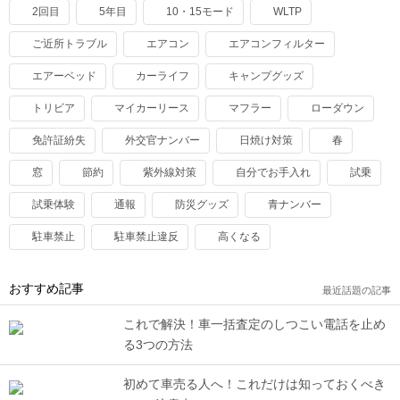
2回目
5年目
10・15モード
WLTP
ご近所トラブル
エアコン
エアコンフィルター
エアーベッド
カーライフ
キャンプグッズ
トリビア
マイカーリース
マフラー
ローダウン
免許証紛失
外交官ナンバー
日焼け対策
春
窓
節約
紫外線対策
自分でお手入れ
試乗
試乗体験
通報
防災グッズ
青ナンバー
駐車禁止
駐車禁止違反
高くなる
おすすめ記事
最近話題の記事
これで解決！車一括査定のしつこい電話を止め
る3つの方法
初めて車売る人へ！これだけは知っておくべき