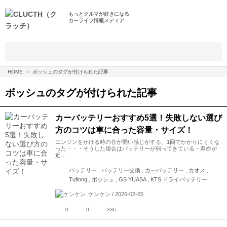
もっとクルマが好きになる
カーライフ情報メディア
HOME
ボッシュのタグが付けられた記事
ボッシュ
のタグが付けられた記事
カーバッテリーおすすめ5選！失敗しない選び
方のコツは車に合った容量・サイズ！
エンジンをかける時の音が弱い感じがする、1回でかかりにくくな
った・・・そうした場合はバッテリーが弱ってきている・寿命が
近…
バッテリー , バッテリー交換 , カーバッテリー , カオス ,
Tuflong , ボッシュ , GS YUASA , KTS ドライバッテリー
ケンケン / 2026-02-05
0
0
336