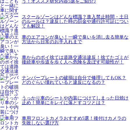
う！オススメ研究内容5選をご紹介♪
スクールゾーンはどんな標識？進入禁止時間・土日
のルールは？違反した時の罰金や通行許可証につい
ても解説！
車のエアコンが臭い！一瞬で臭いを消し去る簡単な
方法から日常のお手入れまで
車からのポイ捨ては道路交通法違反！捨てたゴミが
後続車や歩道を歩く人へ危険を及ぼす可能性が！
ナンバープレートの破損は自分で修理してもOK？
どのぐらい壊れていると違反になるの？
うっかり車のシートや内装につけてしまった日焼け
止め！簡単にキレイに落とすコツとは？
車用フロントカメラおすすめ5選！後付けカメラの
失敗しない選び方