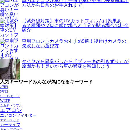
車のエアコンが臭い！一瞬で臭いを消し去る簡単な
方法から日常のお手入れまで
【紫外線対策】車のUVカットフィルムは効果あ
る？種類やプロに頼む場合と自分で貼る場合の料金
紹介
車用フロントカメラおすすめ5選！後付けカメラの
失敗しない選び方
タイヤから異臭がしたら『ブレーキの引きずり』が
原因かも！臭いから車の異変を察知しよう
人気キーワード
みんなが気になるキーワード
2回目
5年目
10・15モード
WLTP
ご近所トラブル
エアコン
エアコンフィルター
エアーベッド
カーライフ
キャンプグッズ