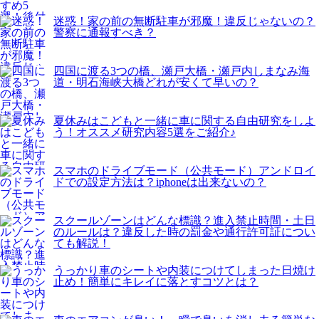
迷惑！家の前の無断駐車が邪魔！違反じゃないの？
警察に通報すべき？
四国に渡る3つの橋、瀬戸大橋・瀬戸内しまなみ海
道・明石海峡大橋どれが安くて早いの？
夏休みはこどもと一緒に車に関する自由研究をしよ
う！オススメ研究内容5選をご紹介♪
スマホのドライブモード（公共モード）アンドロイ
ドでの設定方法は？iphoneは出来ないの？
スクールゾーンはどんな標識？進入禁止時間・土日
のルールは？違反した時の罰金や通行許可証につい
ても解説！
うっかり車のシートや内装につけてしまった日焼け
止め！簡単にキレイに落とすコツとは？