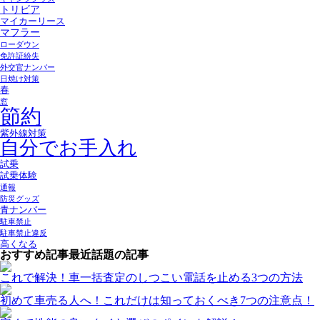
トリビア
マイカーリース
マフラー
ローダウン
免許証紛失
外交官ナンバー
日焼け対策
春
窓
節約
紫外線対策
自分でお手入れ
試乗
試乗体験
通報
防災グッズ
青ナンバー
駐車禁止
駐車禁止違反
高くなる
おすすめ記事
最近話題の記事
これで解決！車一括査定のしつこい電話を止める3つの方法
初めて車売る人へ！これだけは知っておくべき7つの注意点！