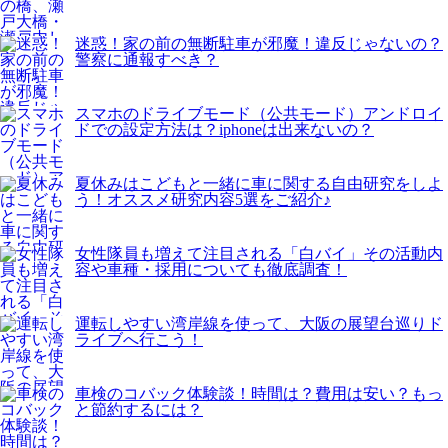
迷惑！家の前の無断駐車が邪魔！違反じゃないの？
警察に通報すべき？
スマホのドライブモード（公共モード）アンドロイ
ドでの設定方法は？iphoneは出来ないの？
夏休みはこどもと一緒に車に関する自由研究をしよ
う！オススメ研究内容5選をご紹介♪
女性隊員も増えて注目される「白バイ」その活動内
容や車種・採用についても徹底調査！
運転しやすい湾岸線を使って、大阪の展望台巡りド
ライブへ行こう！
車検のコバック体験談！時間は？費用は安い？もっ
と節約するには？