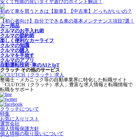
安くて性能の良いタイヤ選びのポイント解説！
初めて車を買うときは【新車】【中古車】どっちがいいの？
【初心者向け】自分でできる車の基本メンテナンス項目7選！
カー用品
クルマのお手入れ術
クルマの節約術
楽しく便利なカーライフ
クルマの知識
クルマの購入
クルマを手放す
クルマのアプリ
自動運転技術･車のAIとIoT
クラッチ その他のサービス
整備士・メカニック等の自動車業界に特化した転職サイト
「CLUTCH（クラッチ）求人」豊富な求人情報と転職情報で
転職をサポート
クラッチについて
特集
お気に入りリスト
運営会社
個人情報保護方針
個人情報の取り扱いについて