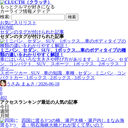
もっとクルマが好きになる
カーライフ情報メディア
検索:
お気に入りリスト
HOME
セダンのタグが付けられた記事
セダン
のタグが付けられた記事
ミニバン、セダン、SUV、1ボックス…車のボディタイプの種
類の違いをわかりやすく解説！
車にはいろいろな大きさや呼び方があります。ミニバン、セダ
ン、コンパクト、SUV、スポーツ、1ボックス、2ボックス、3
ボッ…
スポーツカー , SUV , 車の知識 , 車種 , セダン , ミニバン , コン
パクトカー , 1ボックス , 2ボックス , 3ボックス
うさみ まぁさ / 2026-06-18
0
0
402
アクセスランキング
最近の人気の記事
今日
週間
月間
四国に渡る3つの橋、瀬戸大橋・瀬戸内しまなみ海
道・明石海峡大橋どれが安くて早いの？