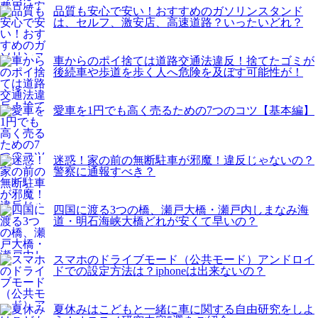
品質も安心で安い！おすすめのガソリンスタンド
は、セルフ、激安店、高速道路？いったいどれ？
車からのポイ捨ては道路交通法違反！捨てたゴミが
後続車や歩道を歩く人へ危険を及ぼす可能性が！
愛車を1円でも高く売るための7つのコツ【基本編】
迷惑！家の前の無断駐車が邪魔！違反じゃないの？
警察に通報すべき？
四国に渡る3つの橋、瀬戸大橋・瀬戸内しまなみ海
道・明石海峡大橋どれが安くて早いの？
スマホのドライブモード（公共モード）アンドロイ
ドでの設定方法は？iphoneは出来ないの？
夏休みはこどもと一緒に車に関する自由研究をしよ