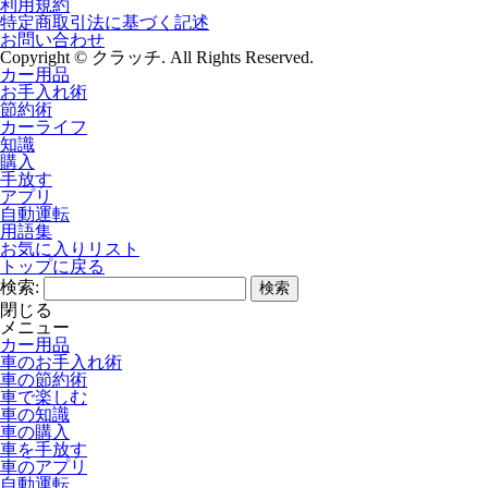
利用規約
特定商取引法に基づく記述
お問い合わせ
Copyright © クラッチ. All Rights Reserved.
カー用品
お手入れ術
節約術
カーライフ
知識
購入
手放す
アプリ
自動運転
用語集
お気に入りリスト
トップに戻る
検索:
閉じる
メニュー
カー用品
車のお手入れ術
車の節約術
車で楽しむ
車の知識
車の購入
車を手放す
車のアプリ
自動運転