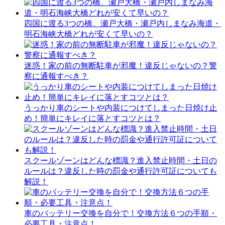
四国に渡る3つの橋、瀬戸大橋・瀬戸内しまなみ海道・
明石海峡大橋どれが安くて早いの？
迷惑！家の前の無断駐車が邪魔！違反じゃないの？警
察に通報すべき？
うっかり車のシートや内装につけてしまった日焼け止
め！簡単にキレイに落とすコツとは？
スクールゾーンはどんな標識？進入禁止時間・土日の
ルールは？違反した時の罰金や通行許可証についても
解説！
車のバッテリー交換を自分で！交換方法６つの手順・
必要工具・注意点！