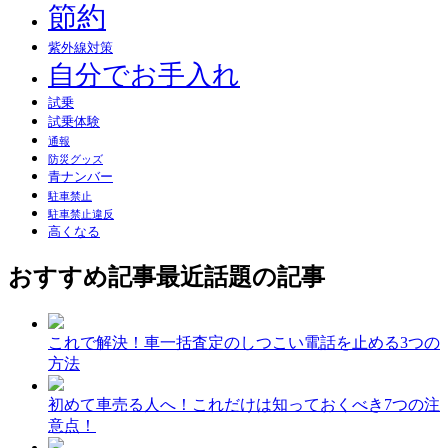
節約
紫外線対策
自分でお手入れ
試乗
試乗体験
通報
防災グッズ
青ナンバー
駐車禁止
駐車禁止違反
高くなる
おすすめ記事
最近話題の記事
これで解決！車一括査定のしつこい電話を止める3つの
方法
初めて車売る人へ！これだけは知っておくべき7つの注
意点！