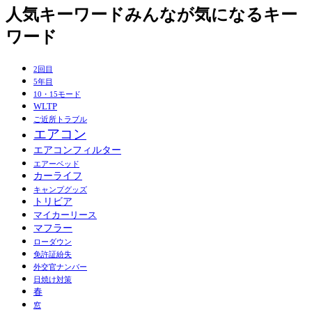
人気キーワード
みんなが気になるキー
ワード
2回目
5年目
10・15モード
WLTP
ご近所トラブル
エアコン
エアコンフィルター
エアーベッド
カーライフ
キャンプグッズ
トリビア
マイカーリース
マフラー
ローダウン
免許証紛失
外交官ナンバー
日焼け対策
春
窓