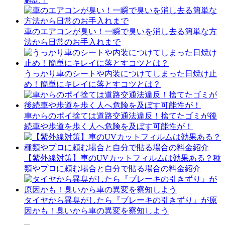
車のエアコンが臭い！一瞬で臭いを消し去る簡単な方
法から日常のお手入れまで
うっかり車のシートや内装につけてしまった日焼け止
め！簡単にキレイに落とすコツとは？
車からのポイ捨ては道路交通法違反！捨てたゴミが後
続車や歩道を歩く人へ危険を及ぼす可能性が！
【紫外線対策】車のUVカットフィルムは効果ある？種
類やプロに頼む場合と自分で貼る場合の料金紹介
タイヤから異臭がしたら『ブレーキの引きずり』が原
因かも！臭いから車の異変を察知しよう