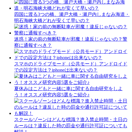
四国に渡る3つの橋、瀬戸大橋・瀬戸内しまなみ海道・
明石海峡大橋どれが安くて早いの？
迷惑！家の前の無断駐車が邪魔！違反じゃないの？警
察に通報すべき？
スマホのドライブモード（公共モード）アンドロイド
での設定方法は？iphoneは出来ないの？
夏休みはこどもと一緒に車に関する自由研究をしよ
う！オススメ研究内容5選をご紹介♪
スクールゾーンはどんな標識？進入禁止時間・土日の
ルールは？違反した時の罰金や通行許可証についても
解説！