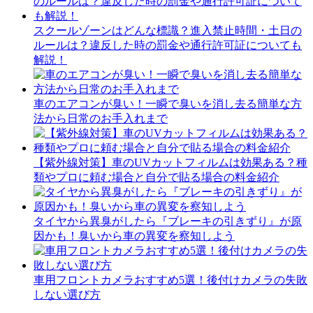
スクールゾーンはどんな標識？進入禁止時間・土日の
ルールは？違反した時の罰金や通行許可証についても
解説！
車のエアコンが臭い！一瞬で臭いを消し去る簡単な方
法から日常のお手入れまで
【紫外線対策】車のUVカットフィルムは効果ある？種
類やプロに頼む場合と自分で貼る場合の料金紹介
タイヤから異臭がしたら『ブレーキの引きずり』が原
因かも！臭いから車の異変を察知しよう
車用フロントカメラおすすめ5選！後付けカメラの失敗
しない選び方