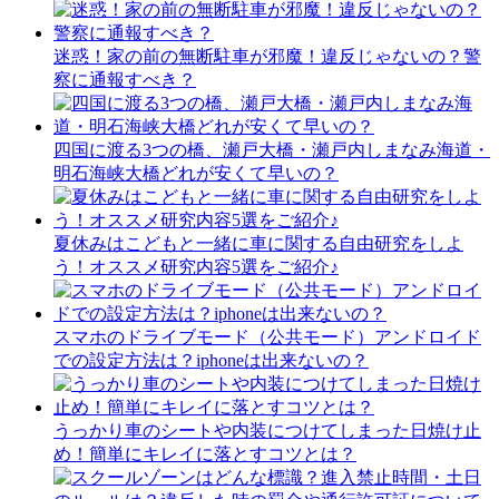
迷惑！家の前の無断駐車が邪魔！違反じゃないの？警
察に通報すべき？
四国に渡る3つの橋、瀬戸大橋・瀬戸内しまなみ海道・
明石海峡大橋どれが安くて早いの？
夏休みはこどもと一緒に車に関する自由研究をしよ
う！オススメ研究内容5選をご紹介♪
スマホのドライブモード（公共モード）アンドロイド
での設定方法は？iphoneは出来ないの？
うっかり車のシートや内装につけてしまった日焼け止
め！簡単にキレイに落とすコツとは？