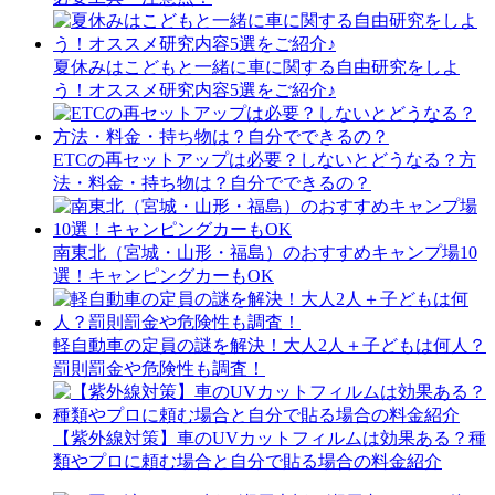
夏休みはこどもと一緒に車に関する自由研究をしよ
う！オススメ研究内容5選をご紹介♪
ETCの再セットアップは必要？しないとどうなる？方
法・料金・持ち物は？自分でできるの？
南東北（宮城・山形・福島）のおすすめキャンプ場10
選！キャンピングカーもOK
軽自動車の定員の謎を解決！大人2人＋子どもは何人？
罰則罰金や危険性も調査！
【紫外線対策】車のUVカットフィルムは効果ある？種
類やプロに頼む場合と自分で貼る場合の料金紹介