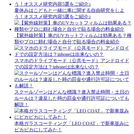
夏休みはこどもと一緒に車に関する自由研究をしよ
う！オススメ研究内容5選をご紹介♪
【紫外線対策】車のUVカットフィルムは効果ある？種
類やプロに頼む場合と自分で貼る場合の料金紹介
スマホのドライブモード（公共モード）アンドロイド
での設定方法は？iphoneは出来ないの？
スクールゾーンはどんな標識？進入禁止時間・土日の
ルールは？違反した時の罰金や通行許可証についても
解説！
本格ガラスコーティング「LEO COAT」で新車並みに
ピカピカにしてみた！