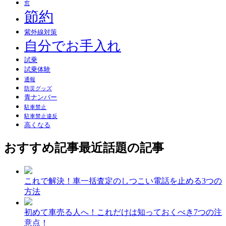
窓
節約
紫外線対策
自分でお手入れ
試乗
試乗体験
通報
防災グッズ
青ナンバー
駐車禁止
駐車禁止違反
高くなる
おすすめ記事
最近話題の記事
これで解決！車一括査定のしつこい電話を止める3つの
方法
初めて車売る人へ！これだけは知っておくべき7つの注
意点！