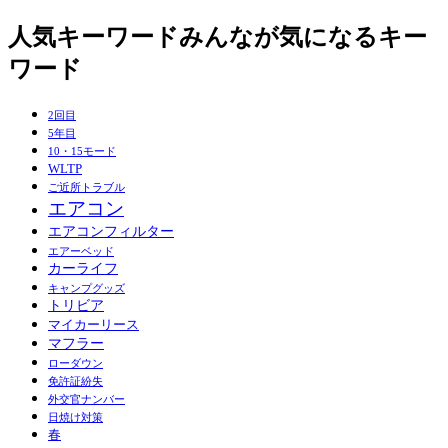
人気キーワード
みんなが気になるキー
ワード
2回目
5年目
10・15モード
WLTP
ご近所トラブル
エアコン
エアコンフィルター
エアーベッド
カーライフ
キャンプグッズ
トリビア
マイカーリース
マフラー
ローダウン
免許証紛失
外交官ナンバー
日焼け対策
春