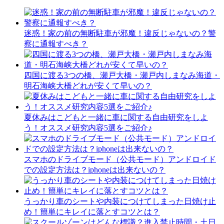
迷惑！家の前の無断駐車が邪魔！違反じゃないの？警
察に通報すべき？
四国に渡る3つの橋、瀬戸大橋・瀬戸内しまなみ海道・
明石海峡大橋どれが安くて早いの？
夏休みはこどもと一緒に車に関する自由研究をしよ
う！オススメ研究内容5選をご紹介♪
スマホのドライブモード（公共モード）アンドロイド
での設定方法は？iphoneは出来ないの？
うっかり車のシートや内装につけてしまった日焼け止
め！簡単にキレイに落とすコツとは？