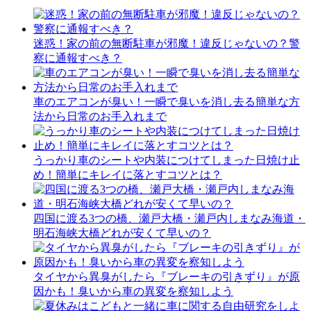
迷惑！家の前の無断駐車が邪魔！違反じゃないの？警
察に通報すべき？
車のエアコンが臭い！一瞬で臭いを消し去る簡単な方
法から日常のお手入れまで
うっかり車のシートや内装につけてしまった日焼け止
め！簡単にキレイに落とすコツとは？
四国に渡る3つの橋、瀬戸大橋・瀬戸内しまなみ海道・
明石海峡大橋どれが安くて早いの？
タイヤから異臭がしたら『ブレーキの引きずり』が原
因かも！臭いから車の異変を察知しよう