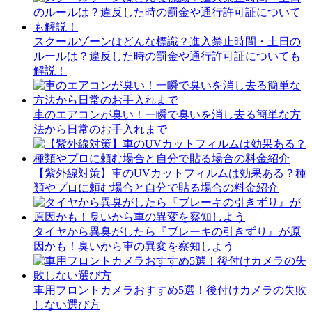
スクールゾーンはどんな標識？進入禁止時間・土日の
ルールは？違反した時の罰金や通行許可証についても
解説！
車のエアコンが臭い！一瞬で臭いを消し去る簡単な方
法から日常のお手入れまで
【紫外線対策】車のUVカットフィルムは効果ある？種
類やプロに頼む場合と自分で貼る場合の料金紹介
タイヤから異臭がしたら『ブレーキの引きずり』が原
因かも！臭いから車の異変を察知しよう
車用フロントカメラおすすめ5選！後付けカメラの失敗
しない選び方