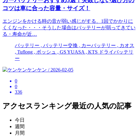
カーバッテリーおすすめ5選！失敗しない選び方の
コツは車に合った容量・サイズ！
エンジンをかける時の音が弱い感じがする、1回でかかりに
くくなった・・・そうした場合はバッテリーが弱ってきてい
る・寿命が近…
バッテリー , バッテリー交換 , カーバッテリー , カオス
, Tuflong , ボッシュ , GS YUASA , KTS ドライバッテリ
ー
ケンケン / 2026-02-05
0
0
336
アクセスランキング
最近の人気の記事
今日
週間
月間