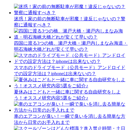
迷惑！家の前の無断駐車が邪魔！違反じゃないの？警
察に通報すべき？
四国に渡る3つの橋、瀬戸大橋・瀬戸内しまなみ海道・
明石海峡大橋どれが安くて早いの？
スマホのドライブモード（公共モード）アンドロイド
での設定方法は？iphoneは出来ないの？
夏休みはこどもと一緒に車に関する自由研究をしよ
う！オススメ研究内容5選をご紹介♪
車のエアコンが臭い！一瞬で臭いを消し去る簡単な方
法から日常のお手入れまで