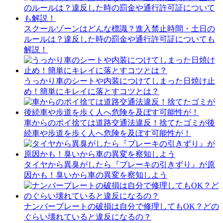
スクールゾーンはどんな標識？進入禁止時間・土日の
ルールは？違反した時の罰金や通行許可証についても
解説！
うっかり車のシートや内装につけてしまった日焼け止
め！簡単にキレイに落とすコツとは？
車からのポイ捨ては道路交通法違反！捨てたゴミが後
続車や歩道を歩く人へ危険を及ぼす可能性が！
タイヤから異臭がしたら『ブレーキの引きずり』が原
因かも！臭いから車の異変を察知しよう
ナンバープレートの破損は自分で修理してもOK？どの
ぐらい壊れていると違反になるの？