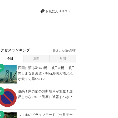
お気に入りリスト
アクセスランキング
最近の人気の記事
今日
週間
月間
四国に渡る3つの橋、瀬戸大橋・瀬戸
内しまなみ海道・明石海峡大橋どれ
が安くて早いの？
迷惑！家の前の無断駐車が邪魔！違
反じゃないの？警察に通報すべき？
スマホのドライブモード（公共モー