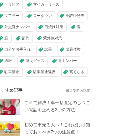
トリビア
マイカーリース
マフラー
ローダウン
免許証紛失
外交官ナンバー
日焼け対策
春
窓
節約
紫外線対策
自分でお手入れ
試乗
試乗体験
通報
防災グッズ
青ナンバー
駐車禁止
駐車禁止違反
高くなる
おすすめ記事
最近話題の記事
これで解決！車一括査定のしつこ
い電話を止める3つの方法
初めて車売る人へ！これだけは知
っておくべき7つの注意点！