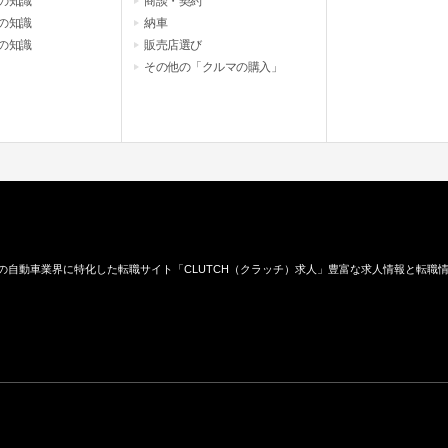
の知識
商談・契約
の知識
納車
の知識
販売店選び
その他の「クルマの購入」
の自動車業界に特化した転職サイト「CLUTCH（クラッチ）求人」豊富な求人情報と転職