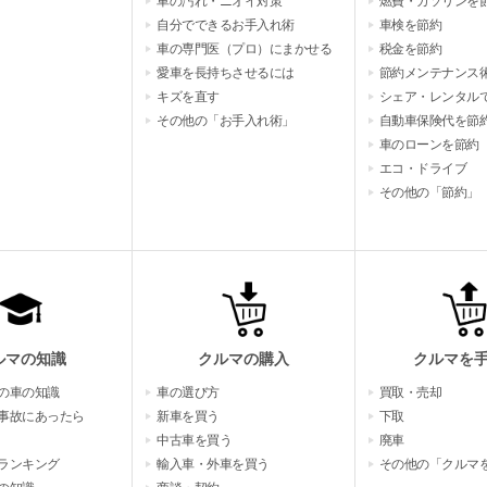
車の汚れ・ニオイ対策
燃費・ガソリンを
自分でできるお手入れ術
車検を節約
車の専門医（プロ）にまかせる
税金を節約
愛車を長持ちさせるには
節約メンテナンス
キズを直す
シェア・レンタル
その他の「お手入れ術」
自動車保険代を節
車のローンを節約
エコ・ドライブ
その他の「節約」
ルマの知識
クルマの購入
クルマを
の車の知識
車の選び方
買取・売却
事故にあったら
新車を買う
下取
中古車を買う
廃車
ランキング
輸入車・外車を買う
その他の「クルマ