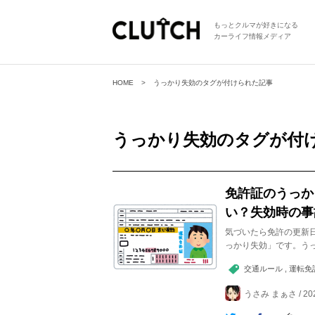
もっとクルマが好きになる
カーライフ情報メディア
HOME
うっかり失効のタグが付けられた記事
うっかり失効
のタグが付
免許証のうっか
い？失効時の事
気づいたら免許の更新
っかり失効」です。う
交通ルール , 運転免許証
うさみ まぁさ / 202