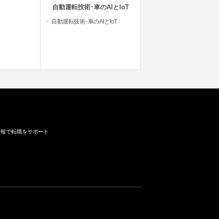
自動運転技術･車のAIとIoT
自動運転技術･車のAIとIoT
情報で転職をサポート