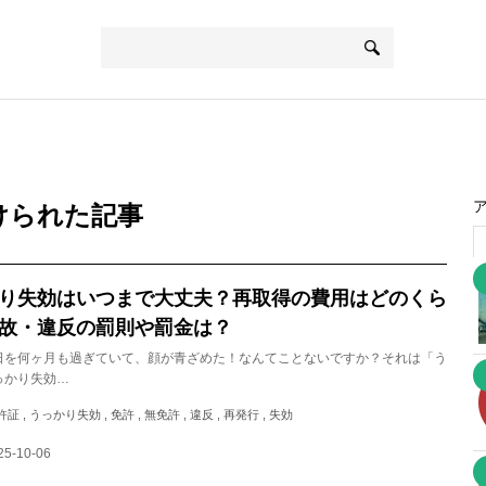
けられた記事
り失効はいつまで大丈夫？再取得の費用はどのくら
故・違反の罰則や罰金は？
日を何ヶ月も過ぎていて、顔が青ざめた！なんてことないですか？それは「う
っかり失効…
 , うっかり失効 , 免許 , 無免許 , 違反 , 再発行 , 失効
5-10-06