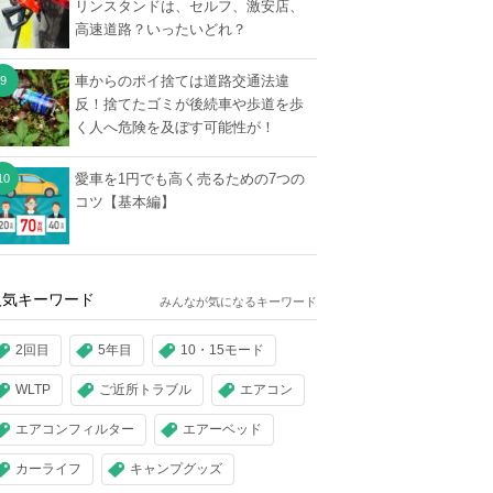
リンスタンドは、セルフ、激安店、
高速道路？いったいどれ？
車からのポイ捨ては道路交通法違
反！捨てたゴミが後続車や歩道を歩
く人へ危険を及ぼす可能性が！
愛車を1円でも高く売るための7つの
コツ【基本編】
人気キーワード
みんなが気になるキーワード
2回目
5年目
10・15モード
WLTP
ご近所トラブル
エアコン
エアコンフィルター
エアーベッド
カーライフ
キャンプグッズ